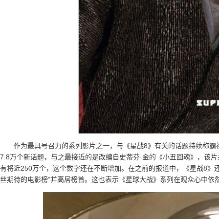
作为最具号召力的系列影片之一，与《星战8》有关的话题持续称霸
7.8万个新话题，与之最接近的是改编自史蒂芬·金的《小丑回魂》，该片
有将近250万个，这个数字还在不断增加。在之前的报道中，《星战8》还曾登
丝期待的电影榜”并高居榜首。这也表示《星球大战》系列在观众心中依