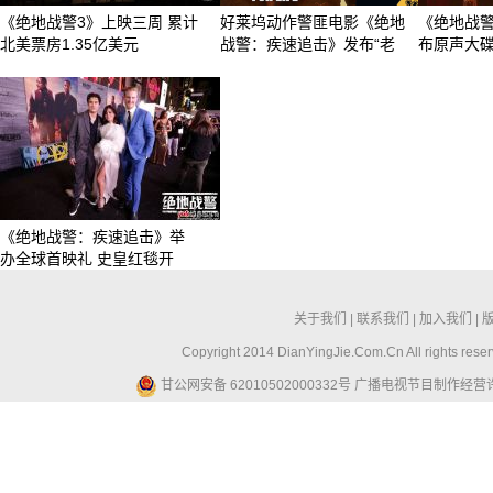
《绝地战警3》上映三周 累计
好莱坞动作警匪电影《绝地
《绝地战
北美票房1.35亿美元
战警：疾速追击》发布“老
布原声大碟
《绝地战警：疾速追击》举
办全球首映礼 史皇红毯开
关于我们
|
联系我们
|
加入我们
|
Copyright 2014 DianYingJie.Com.Cn All ri
甘公网安备 62010502000332号
广播电视节目制作经营许可