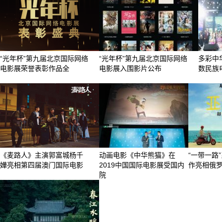
“光年杯”第九届北京国际网络
“光年杯”第九届北京国际网络
多彩中
电影展荣誉表彰作品全
电影展入围影片公布
数民族
《麦路人》主演郭富城杨千
动画电影《中华熊猫》在
“一带一路
嬅亮相第四届澳门国际电影
2019中国国际电影展受国内
作亮相俄
院