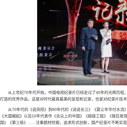
从上世纪70年代开始，中国电视纪录片已经走过了40年的光辉历
打造的优秀作品，这是对时代最真最美的呈现和记录，也是对纪录片技术
从70年代的《说凤阳》到80年代的《话说长江》《莫让年华付水流
《大国崛起》以及10年代表作《舌尖上的中国》《超级工程》《我在故
国》《第三极》……注重题材挖掘，追求形式创新，国产纪录片不断实现