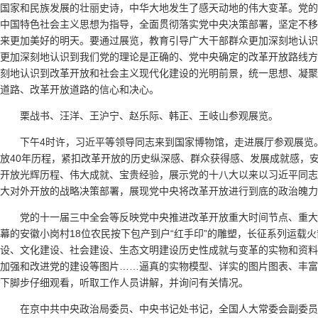
国家和民族发展的壮丽史诗，中华大地发生了感天动地的伟大变革。党的
中国特色社会主义思想为指导，全面贯彻落实党中央决策部署，坚定不移
来更加美好的明天。要通过展览，教育引导广大干部群众更加深刻地认识
更加深刻地认识到我们党的理论是正确的、党中央确定的改革开放路线方
刻地认识到改革开放和社会主义现代化建设的光明前景，统一思想、凝聚
道路、改革开放道路的信心和决心。
栗战书、汪洋、王沪宁、赵乐际、韩正、王岐山参观展览。
下午4时许，习近平等领导同志来到国家博物馆，走进展厅参观展览
放40年历程，紧扣改革开放的历史纵深感、群众获得感、发展成就感，
开放光辉历程、伟大成就、宝贵经验，展示党的十八大以来以习近平同志
大对外开放的战略决策部署，展现党中央将改革开放进行到底的政治魄力
党的十一届三中全会等反映党中央推进改革开放重大时间节点、重大
幕的安徽小岗村18位农民按下包产到户“红手印”的雕塑，长征系列运载
设、文化建设、社会建设、生态文明建设历史性成就与变革的实物和资料
加强和改进党的建设等图片……逼真的实物模型、详实的图片图表、丰富
下脚步仔细观看，听取工作人员讲解，并询问有关情况。
在京中共中央政治局委员、中央书记处书记，全国人大常委会副委