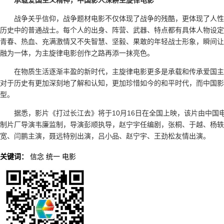
承载爱国主义精神，中国影人深耕主旋律电影
战争关乎信仰，战争题材电影不仅体现了战争的残酷，更体现了人性
历史中的普通战士。每个人的出身、阵营、武器、特点都有具体人物设定
青春、热血、充满激情又不失智慧、坚毅、果敢的年轻战士形象，瞬间让
融为一体，为主旋律电影创作之路再添一抹亮色。
在物质生活逐渐丰盈的新时代，主旋律电影更多是承载和传承爱国主
对于历史有更加深刻地了解和认知，更加珍惜如今的和平时代，而中国影
型。
据悉，影片《打过长江去》将于10月16日在全国上映，该片由中
制片厂导演韦廉监制，导演彭顺执导，赵宁宇任编剧，张桐、于越、杨轶
宽、闫鹏主演，聂远特别出演，吕小品、赵宁宇、王劲松友情出演。
关键词：
信念
统一
电影