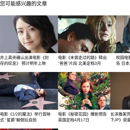
您可能感兴趣的文章
井上真央确认出演电影《封
电影《未曾走过的路》释出
校园电
存的叹息》 预计明年上映
“爸爸”片段 北美定档3月
告 日本
电影《1/2的魔法》举行首映
电影《秘密花园》曝新预告
长泽雅美
式 “星爵”躺倒玩自拍
英国定档4月17日
下JP》获