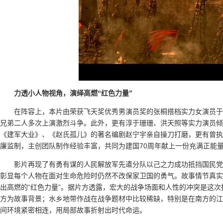
力透小人物视角
，演绎高燃“红色力量”
在阵容上，本片由荣获飞天奖优秀男演员奖的张桐搭档实力女演员于
兄弟二人多次上演激烈斗争。此外，更有淳于珊珊、洪天照等实力演员倾
《建军大业》、《赵氏孤儿》的著名编剧赵宁宇亲自操刀打磨，更有曾执
廉监制，主创团队制作经验丰富，共同为建国70周年献上一份充满正能
影片再现了有勇有谋的人民解放军先遣分队以己之力成功抵挡国民党
彰显每个人物在面对生命危险时仍然不改保家卫国的勇气。故事情节真实
出高燃的“红色力量”。据片方透露，宏大的战争场面和人性的冲突是这
方为故事背景；水乡地带作战在战争题材中比较稀缺，特别是在南方的江
间环境紧密相连，用局部故事折射出时代命运。