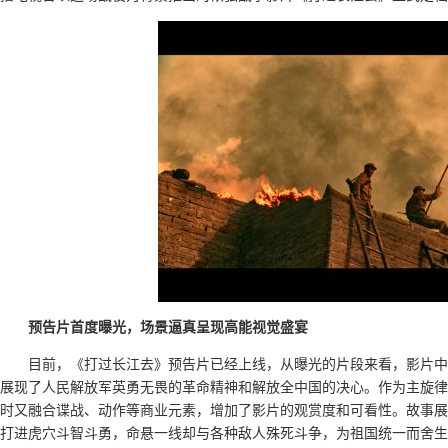
预告片首度曝光，场景逼真呈现高能视觉盛宴
目前，《打过长江去》预告片已经上线，从曝光的片段来看，影片中
展现了人民解放军英勇无畏的革命精神和解放全中国的决心。作为主旋律
时又融合谍战、动作等商业元素，增加了影片的观赏度和可看性。故事展
打进虎穴斗智斗勇，命悬一线却与各种敌人殊死斗争，为祖国统一而舍生