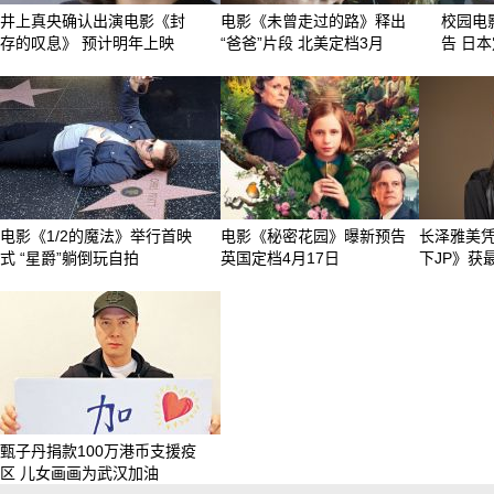
井上真央确认出演电影《封
电影《未曾走过的路》释出
校园电
存的叹息》 预计明年上映
“爸爸”片段 北美定档3月
告 日本
电影《1/2的魔法》举行首映
电影《秘密花园》曝新预告
长泽雅美
式 “星爵”躺倒玩自拍
英国定档4月17日
下JP》获
甄子丹捐款100万港币支援疫
区 儿女画画为武汉加油