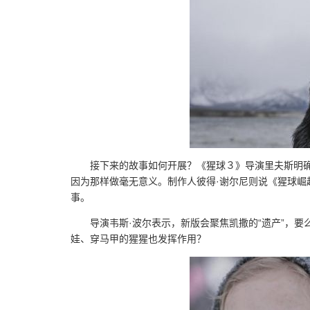
接下来的故事如何开展？《猩球３》导演里夫斯明
因为那样做毫无意义。制作人彼得·谢尔尼则说《猩球
事。
导演韦斯·波尔表示，新版会聚焦凯撒的“遗产”，
娃、穿马甲的猩猩也发挥作用？