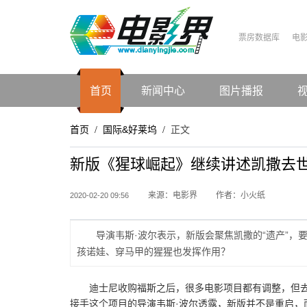
票房数据库
电
首页
新闻中心
图片播报
首页
国际&好莱坞
正文
/
/
新版《猩球崛起》继续讲述凯撒去
来源：电影界
作者：小火纸
2020-02-20 09:56
导演韦斯·波尔表示，新版会聚焦凯撒的“遗产”
孩诺娃、穿马甲的猩猩也发挥作用？
迪士尼收购福斯之后，很多电影项目都有调整，但去年
接手这个项目的导演韦斯·波尔透露，新版并不是重启，