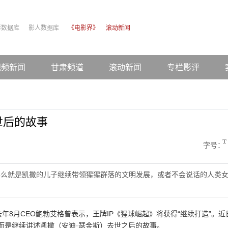
影数据库
影人数据库
《电影界》
滚动新闻
视频新闻
甘肃频道
滚动新闻
专栏影评
世后的故事
字号：
，要么就是凯撒的儿子继续带领猩猩群落的文明发展，或者不会说话的人类
8月CEO鲍勃艾格曾表示，王牌IP《猩球崛起》将获得“继续打造”。近
而是继续讲述凯撒（安迪·瑟金斯）去世之后的故事。