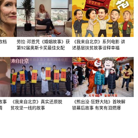
改档
劳拉·邓恩凭《婚姻故事》获
《我来自北京》系列电影 讲
第92届奥斯卡奖最佳女配
述基层扶贫故事诠释幸福
故事
《我来自北京》真实还原脱
《熊出没·狂野大陆》首映解
情
贫攻坚一线的故事
锁幕后故事 有笑有泪燃爆