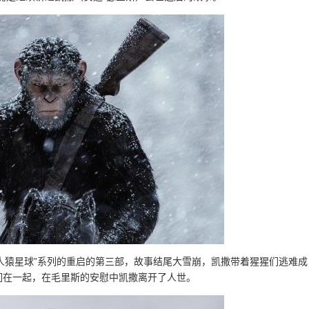
“人猿星球”系列的重启的第三部，故事结尾大雪崩，凯撒带着猩猩们逃难成
们在一起，在毛里斯的安慰中凯撒离开了人世。