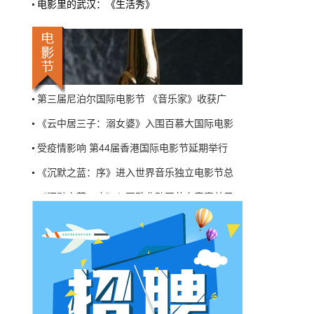
电影里的武汉：《生活秀》
作。
国际&好莱坞
2月19日 16:34:42
创始人涉嫌为纳粹服务 柏林电影节停颁相关
90后的奥斯卡奖如何制造一场“历史性胜
《摇滚总统》被定为2020年翠贝卡电影节开幕
利”
第三届尼泊尔国际电影节 《音乐家》收获广
电影是艺术，但电影颁奖礼不止于艺术。没有
一位大师是真正孤零零到来的，陪伴其进入公
《云中居三子：溺女婆》入围百慕大国际电影
众视野的，或是天赋，或是天时，年逾九旬的
奥斯卡奖深谙其道。
受疫情影响 第44届香港国际电影节延期举行
电影节&活动
2月19日 16:23:14
《沉默之蓝：序》进入世界音乐独立电影节总
《沉默之蓝：序》入围雅典动画节主竞赛单元
创始人涉嫌为纳粹服务 柏林电影节停颁
相关奖项
创始人涉嫌为纳粹服务 柏林电影节停颁相关
电影节方面表示，日前有报道称，鲍尔曾在纳
《摇滚总统》被定为2020年翠贝卡电影节开幕
粹德国时期电影部门任职，因此决定停颁“阿尔
弗雷德·鲍尔银熊奖”。电影节方面已授权德国
第三届尼泊尔国际电影节 《音乐家》收获广
当代史研究所展开调查。
《云中居三子：溺女婆》入围百慕大国际电影
新闻速递
2月19日 16:15:12