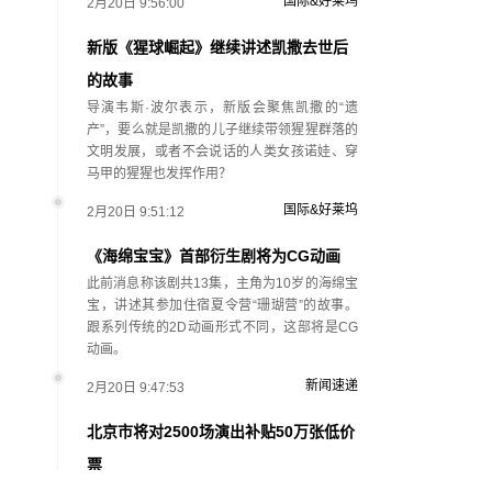
国际&好莱坞
2月20日 9:56:00
新版《猩球崛起》继续讲述凯撒去世后
的故事
导演韦斯·波尔表示，新版会聚焦凯撒的“遗
产”，要么就是凯撒的儿子继续带领猩猩群落的
文明发展，或者不会说话的人类女孩诺娃、穿
马甲的猩猩也发挥作用？
国际&好莱坞
2月20日 9:51:12
《海绵宝宝》首部衍生剧将为CG动画
此前消息称该剧共13集，主角为10岁的海绵宝
宝，讲述其参加住宿夏令营“珊瑚营”的故事。
跟系列传统的2D动画形式不同，这部将是CG
动画。
新闻速递
2月20日 9:47:53
北京市将对2500场演出补贴50万张低价
票