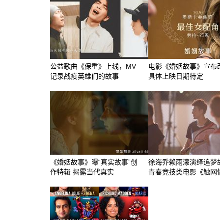
公益歌曲《保重》上线，MV
电影《婚姻故事》宣布
记录战疫英雄们的故事
具体上映日期待定
《婚姻故事》曝“真实故事”创
徐海乔赖雨濛演绎追梦
作特辑 揭露当代真实
青春竞技类电影《触网