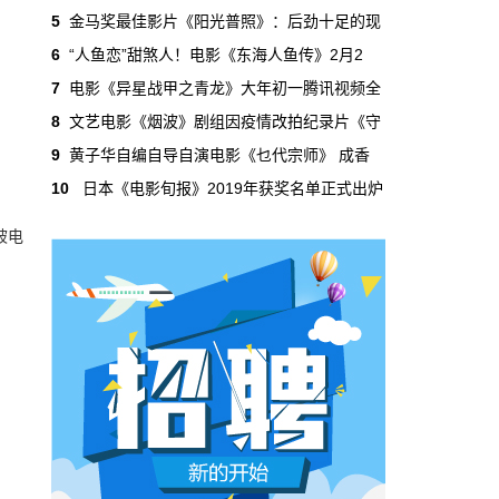
5
金马奖最佳影片《阳光普照》：后劲十足的现
新闻速递
2月20日 9:15:30
6
“人鱼恋”甜煞人！电影《东海人鱼传》2月2
《花样年华》4K修复版入选戛纳经典单
7
电影《异星战甲之青龙》大年初一腾讯视频全
元
8
文艺电影《烟波》剧组因疫情改拍纪录片《守
《花样年华》2000年曾在戛纳首映，主演梁朝
9
黄子华自编自导自演电影《乜代宗师》 成香
伟也凭借该影片获得了那一年的戛纳影帝。艺
术指导张叔平、摄影师杜可风和李屏宾获颁评
10
日本《电影旬报》2019年获奖名单正式出炉
审团技术大奖以表彰电影卓越的艺术成就。
被电
影人&影事
2月19日 17:36:00
中国电影制片人协会理事长明振江: 电影
人不能缺位这场战“疫”
新冠肺炎正处在防控的关键阶段，电影人以各
种形式声援、支持抗击疫情。每当国家遭遇灾
情，电影人都会挺身而出。
产业&企业
2月19日 17:33:17
2019年中国农村电影市场盘点