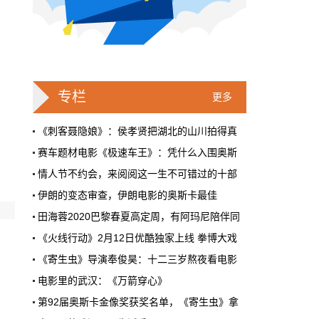
自开展农村电影放映工程（2006-2019年）以
来，全国农村数字院线由27条增至333条
（注：其中2019年活跃院线265条），数字播
放服务器由2407套增至近50000套，地面卫星
接收中心…
国际&好莱坞
2月19日 16:58:48
专栏
更多
电影《1/2的魔法》举行首映式 “星爵”
《刺客聂隐娘》：侯孝贤把湖北的山川拍得真
躺倒玩自拍
赛车题材电影《极速车王》：凭什么入围奥斯
当地时间2020年2月18日，美国好莱坞，“星
爵”克里斯·帕拉特（Chris Pratt）现身街头。躺
情人节不约会，来阅阅这一生不可错过的十部
在星光大道印有自己名字的地方玩自拍，表情
伊朗的变态审查，伊朗电影的奥斯卡最佳
逗趣孩子气十足。
田海蓉2020巴黎春夏高定周，有阿玛尼陪伴同
国际&好莱坞
2月19日 16:49:01
《火线行动》2月12日优酷独家上线 拳博大戏
雷德利·斯科特新作《最后的决斗》片场
《寄生虫》导演奉俊昊：十二三岁熬夜看电影
照曝光
电影里的武汉：《万箭穿心》
电影《最后的决斗》根据同名小说改编，演员
第92届奥斯卡金像奖获奖名单，《寄生虫》拿
马特·达蒙和本·阿弗莱克继《心灵捕手》大获
成功后，再次联手，参与了这部电影编剧工