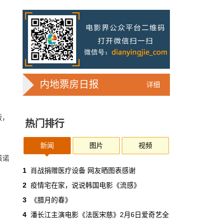
北京市文旅局局长陈冬在发布会上表示，要扩
大惠民低价票政策补贴范围，做到应补尽补。
用好低价票补贴资金，可补贴2500场50万张低
价票，实现演艺市场恢复和文化惠民双统一。
影人&影事
2月20日 9:40:38
本·阿弗莱克放弃饰演蝙蝠侠：怕喝酒喝
死自己
内地票房日报
详细
他在采访中透露：“我曾给别人看过《蝙蝠侠》
的剧本。对方说，‘我觉得剧本不错，但如果你
再经历一次之前经历过的事，你会喝酒喝死自
版，
热门排行
己。’”
国际&好莱坞
2月20日 9:21:11
新闻
图片
视频
孩诺
校园电影《小说之神》曝预告 日本定档
1
肖战捐赠医疗设备 网友晒图表感谢
5月22日
2
疫情宅在家，说说韩国电影《流感》
影片中，佐藤大树饰演不卖座的高中生小说家
千谷一也，桥本环奈饰演小说卖座的小说家小
3
《腊月的春》
余绫诗凪，《热血街区》系列导演久保茂昭执
4
潘长江主演电影《法医宋慈》2月6日爱奇艺全
导。