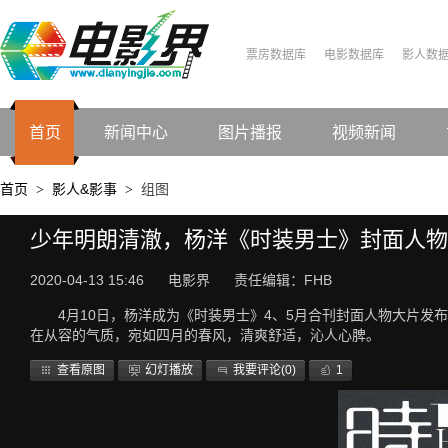
票房数据库
电影数据库
影人数
首页
新闻中心
图片播报
视频新闻
首页
影人&影事
组图
>
>
少年明朗清澈，杨洋《时装男士》封面人物
2020-04-13 15:46
电影界
责任编辑：FHB
4月10日，杨洋成为《时装男士》4、5月合刊封面人物大片
在从容的气质，宛如四月的春风，清爽舒适，沁人心脾。
查看原图
幻灯播放
我要评论(
0
)
1