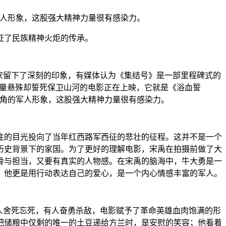
军人形象，这股强大精神力量很有感染力。
证了民族精神火炬的传承。
大家留下了深刻的印象，有媒体认为《集结号》是一部里程碑式的
力量悬殊却誓死保卫山河的电影正在上映，它就是《浴血誓
有角的军人形象，这股强大精神力量很有感染力。
注的目光投向了当年红西路军西征的悲壮的征程。这并不是一个
历史背景下的家国。为了更好的理解电影，宋禹在拍摄前做了大
骨与担当，又要有真实的人物感。在宋禹的脑海中，牛大勇是一
，他更是用行动表达自己的爱心，是一个内心情感丰富的军人。
人舍死忘死，有人奋勇杀敌，电影赋予了革命英雄血肉饱满的形
把储粮中仅剩的唯一的土豆递给方兰时，是安慰的笑容；他看着