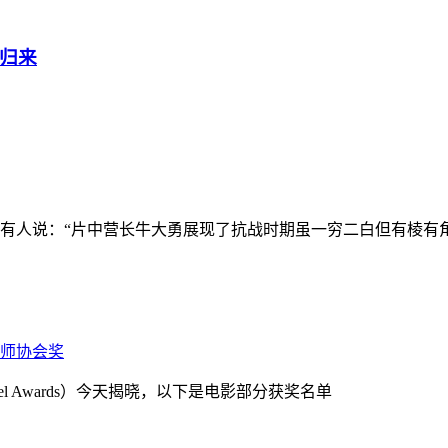
归来
有人说：“片中营长牛大勇展现了抗战时期虽一穷二白但有棱有
辑师协会奖
eel Awards）今天揭晓，以下是电影部分获奖名单