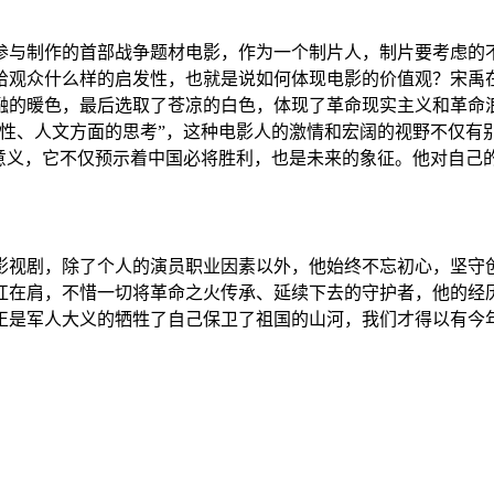
参与制作的首部战争题材电影，作为一个制片人，制片要考虑的
给观众什么样的启发性，也就是说如何体现电影的价值观？宋禹
融的暖色，最后选取了苍凉的白色，体现了革命现实主义和革命
人性、人文方面的思考”，这种电影人的激情和宏阔的视野不仅有
征意义，它不仅预示着中国必将胜利，也是未来的象征。他对自己
影视剧，除了个人的演员职业因素以外，他始终不忘初心，坚守
扛在肩，不惜一切将革命之火传承、延续下去的守护者，他的经
正是军人大义的牺牲了自己保卫了祖国的山河，我们才得以有今