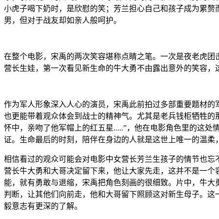
小虎子喝下奶时，是欣慰的笑；芳兰担心自己和孩子成为累赘
男，但对于战友却如亲人般呵护。
在整个电影，宋禹的两次笑容堪称点睛之笔。一次是夜老虎团
营长生娃，第一次看见新生命的牛大勇不由露出意外的笑容，
作为军人形象深入人心的演员，宋禹此前拍过多部重要题材的
也更能带着观众体会到战士的精神气。尤其是老兵钱柜牺牲的
怀中，亲吻了他军帽上的红五星.....”，他在电影角色里的
证。生命最后的时刻，陪伴在身边的人就是这世上唯一的温柔
相信看过的观众可能会对电影中女营长芳兰生孩子的情节也忘
营长牛大勇和大哥决定留下来，他让大家先走，这并不是一个
能，就有勇敢与退缩，宋禹把角色刻画的很细致。片中，牛大
判断，让其他们向前走，他和大哥留下照顾这对新生母子。这
毅意志有更深的了解。