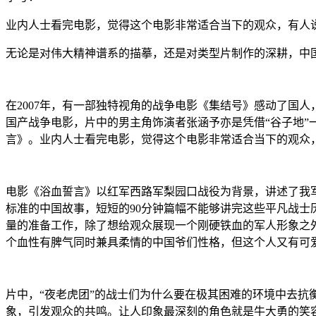
业内人士看完电影，觉得这个电影非常适合当下的观众，有人
无论是对伟大精神谱系的描摹，还是对类型片制作的深耕，中
在2007年，有一部独特视角的战争电影《集结号》感动了国
国产战争电影，片中的男主角饰演者张涵予亦是凭借“谷子地”
言》。业内人士看完电影，觉得这个电影非常适合当下的观众
电影《浴血誓言》以红军西路军梨园口战役为背景，讲述了我
标准的中国故事，短短的90分钟篇幅不能够讲完这些平凡战
量的准备工作，除了想给观众展现一个刚硬铁血的军人形象之
个血性有脾气同时兼具柔情的中国爷们性格，但这个人又有可
片中，“夜老虎团”的战士们为什么要在极其困难的环境中去
象，引发观众的共鸣。让人印象最深刻的角色就是牛大勇的笑