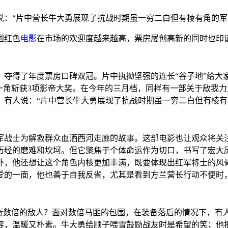
说：“片中营长牛大勇展现了抗战时期虽一穷二白但有棱有角的
国红色
电影
在市场的欢迎度越来越高，票房屡创高新的同时也印
人，夺得了年度票房口碑双冠。片中执拗坚强的连长“谷子地”给
一角斩获3项影帝大奖。在今年的三月档，同样有一部关于敌我
，有人说：“片中营长牛大勇展现了抗战时期虽一穷二白但有棱
军战士为解救群众血洒西河走廊的故事。这部电影也让观众将关
士历经的磨难和坎坷。但它聚焦于个体命运作为切口，书写了宏大
外，他还想让这个角色内核更加丰满，既要体现出红军将士的风
爱的一面，他也善于自我反省，尤其是看到方兰营长行动不便时
抗衡数倍的敌人？面对数倍马匪的包围，在装备落后的情况下，有
容，温暖又朴素。牛大勇给顺子喂雪鼓励战友时是希望的笑；他