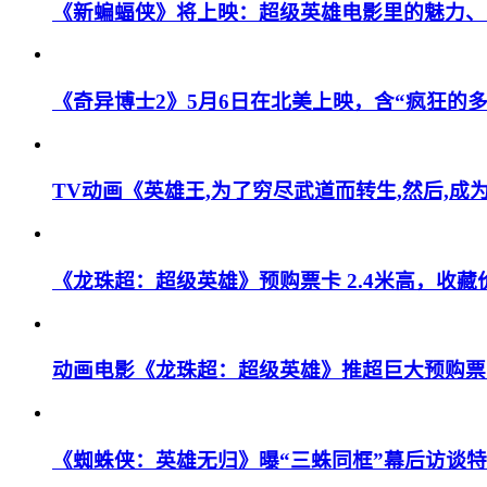
《新蝙蝠侠》将上映：超级英雄电影里的魅力、
《奇异博士2》5月6日在北美上映，含“疯狂的
TV动画《英雄王,为了穷尽武道而转生,然后,成
《龙珠超：超级英雄》预购票卡 2.4米高，收藏
动画电影《龙珠超：超级英雄》推超巨大预购票 2
《蜘蛛侠：英雄无归》曝“三蛛同框”幕后访谈