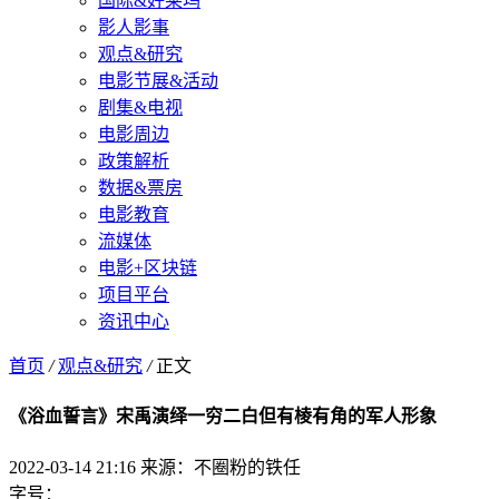
国际&好莱坞
影人影事
观点&研究
电影节展&活动
剧集&电视
电影周边
政策解析
数据&票房
电影教育
流媒体
电影+区块链
项目平台
资讯中心
首页
/
观点&研究
/
正文
《浴血誓言》宋禹演绎一穷二白但有棱有角的军人形象
2022-03-14 21:16
来源：不圈粉的铁任
字号：