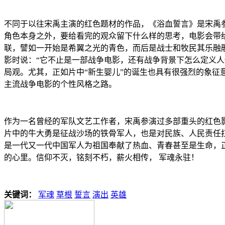
不同于以往宋禹主演的红色题材的作品，《浴血誓言》是宋禹
角色本身之外，要给看完的观众留下什么样的思考，电影会带
联，譬如一开始是希翼之光的青色，而后是战士和牧民其乐融
影时说：“它不止是一部战争电影，还有战争背景下怎么定义
局观。尤其，正如片中“新生婴儿”的诞生也具有很强烈的象
主流战争电影的个性风格之路。
作为一名曾经的军队文艺工作者，宋禹参演过多部重头的红色
片中的牛大勇是征战沙场的铁骨军人，也是对民族、人民责任
是一代又一代中国军人为祖国奉献了热血、青春甚至是生命，
的心里。信仰不灭，铭刻不朽，薪火相传， 军魂永驻！
关键词：
军魂
草根
誓言
演出
英雄