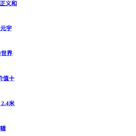
正义和
多元宇
为世界
价值十
.4米
特辑