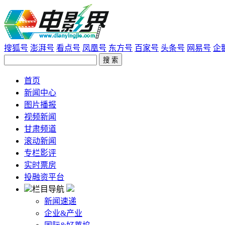
搜狐号
澎湃号
看点号
凤凰号
东方号
百家号
头条号
网易号
企
首页
新闻中心
图片播报
视频新闻
甘肃频道
滚动新闻
专栏影评
实时票房
投融资平台
栏目导航
新闻速递
企业&产业