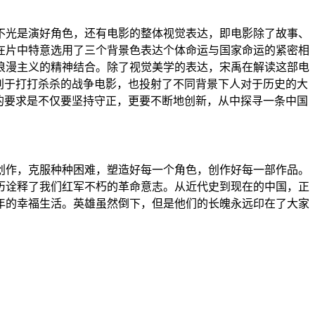
不光是演好角色，还有电影的整体视觉表达，即电影除了故事、
在片中特意选用了三个背景色表达个体命运与国家命运的紧密相
浪漫主义的精神结合。除了视觉美学的表达，宋禹在解读这部电
别于打打杀杀的战争电影，也投射了不同背景下人对于历史的大
的要求是不仅要坚持守正，更要不断地创新，从中探寻一条中国
创作，克服种种困难，塑造好每一个角色，创作好每一部作品。
历诠释了我们红军不朽的革命意志。从近代史到现在的中国，正
年的幸福生活。英雄虽然倒下，但是他们的长魄永远印在了大家