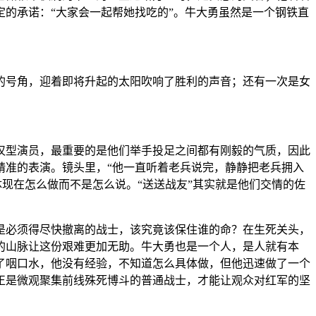
的承诺：“大家会一起帮她找吃的”。牛大勇虽然是一个钢铁直
的号角，迎着即将升起的太阳吹响了胜利的声音；还有一次是女
汉型演员，最重要的是他们举手投足之间都有刚毅的气质，因此
精准的表演。镜头里，“他一直听着老兵说完，静静把老兵拥入
体现在怎么做而不是怎么说。“送送战友”其实就是他们交情的佐
是必须得尽快撤离的战士，该究竟该保住谁的命？在生死关头，
的山脉让这份艰难更加无助。牛大勇也是一个人，是人就有本
了咽口水，他没有经验，不知道怎么具体做，但他迅速做了一个
正是微观聚集前线殊死博斗的普通战士，才能让观众对红军的坚