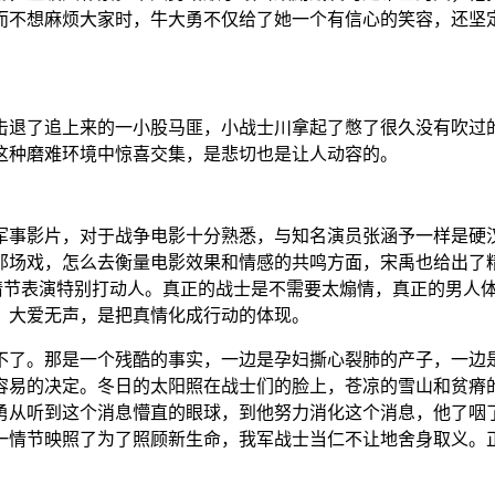
而不想麻烦大家时，牛大勇不仅给了她一个有信心的笑容，还坚定
击退了追上来的一小股马匪，小战士川拿起了憋了很久没有吹过
这种磨难环境中惊喜交集，是悲切也是让人动容的。
军事影片，对于战争电影十分熟悉，与知名演员张涵予一样是硬
那场戏，怎么去衡量电影效果和情感的共鸣方面，宋禹也给出了
这处情节表演特别打动人。真正的战士是不需要太煽情，真正的男人
，大爱无声，是把真情化成行动的体现。
不了。那是一个残酷的事实，一边是孕妇撕心裂肺的产子，一边
容易的决定。冬日的太阳照在战士们的脸上，苍凉的雪山和贫瘠
勇从听到这个消息懵直的眼球，到他努力消化这个消息，他了咽
一情节映照了为了照顾新生命，我军战士当仁不让地舍身取义。