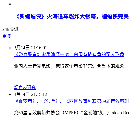
《新蝙蝠侠》火海追车燃炸大银幕，蝙蝠侠完美
24h快讯
更多
3月14日 21:16:01
《浴血誓言》宋禹演绎一穷二白但有棱有角的军人形象
业内人士看完电影，觉得这个电影非常适合当下的观众，
观点&研究
3月14日 21:15:12
《噩梦巷》、《沙丘》、《西区故事》获第69届音效剪
第69届音效剪辑师协会（MPSE）“金卷轴”奖（Golden R