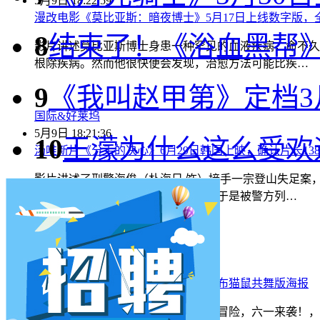
5月9日 18:22:59
漫改电影《莫比亚斯：暗夜博士》5月17日上线数字版，全
8
结束了！《浴血黑帮》
影片讲述莫比亚斯博士身患一种罕见的血液疾病，命不久
根除疾病。然而他很快便会发现，治愈方法可能比疾…
9
《我叫赵甲第》定档3
国际&好莱坞
5月9日 18:21:36
10
王濛为什么这么受欢
汤唯新片《分手的决心》6月29日韩国上映，确认片长13
影片讲述了刑警海俊（朴海日 饰）接手一宗登山失足案
大相径庭，瑞来对丈夫的死很平静，于是被警方列…
新闻速递
5月9日 18:19:17
《魔法鼠乐园》6月1日魔法开启，发布猫鼠共舞版海报
合家欢动画电影《魔法鼠乐园》魔法冒险，六一来袭！，