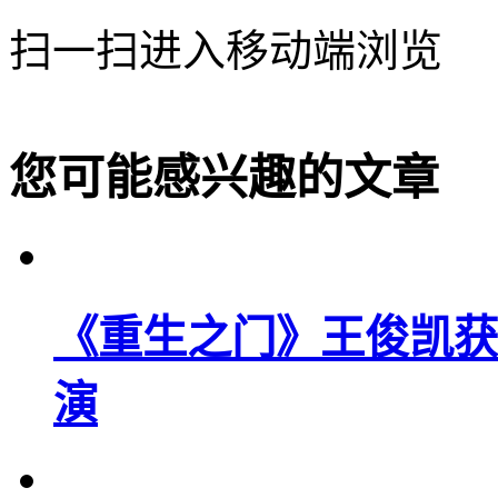
扫一扫进入移动端浏览
您可能感兴趣的文章
《重生之门》王俊凯获
演