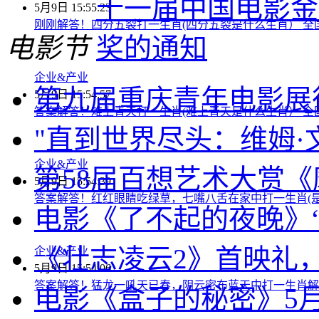
5月9日 15:55:23
刚刚解答！四分五裂打一生肖(四分五裂是什么生肖） 
电影节
企业&产业
第九届重庆青年电影展
5月9日 15:54:57
答案解答！难上青天打一生肖(难上青天是什么生肖） 
"直到世界尽头：维姆·
企业&产业
第58届百想艺术大赏
5月9日 15:54:39
答案解答！红红眼睛吃绿草，七嘴八舌在家中打一生肖(
电影《了不起的夜晚》
《壮志凌云2》首映礼，
企业&产业
5月9日 15:54:06
答案解答！猛龙一吼天已春，阴云密布蓝天中打一生肖解
电影《盒子的秘密》5