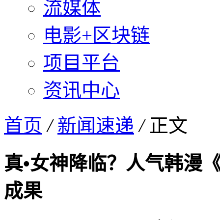
流媒体
电影+区块链
项目平台
资讯中心
首页
/
新闻速递
/
正文
真•女神降临？人气韩漫
成果