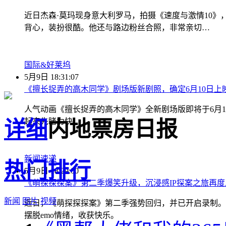
近日杰森·莫玛现身意大利罗马，拍摄《速度与激情10》
背心，装扮很酷。他还与路边粉丝合照，非常亲切…
国际&好莱坞
5月9日 18:31:07
《擅长捉弄的高木同学》剧场版新剧照，确定6月10日上
人气动画《擅长捉弄的高木同学》全新剧场版即将于6月1
起来先睹为快。
详细
内地票房日报
新闻速递
热门排行
5月9日 18:29:00
《萌探探探案》第二季爆笑升级，沉浸感IP探案之旅再度
新闻
图片
视频
近日，《萌探探探案》第二季强势回归，并已开启录制。
摆脱emo情绪，收获快乐。