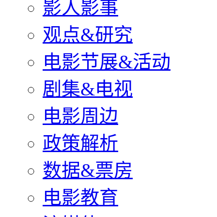
影人影事
观点&研究
电影节展&活动
剧集&电视
电影周边
政策解析
数据&票房
电影教育