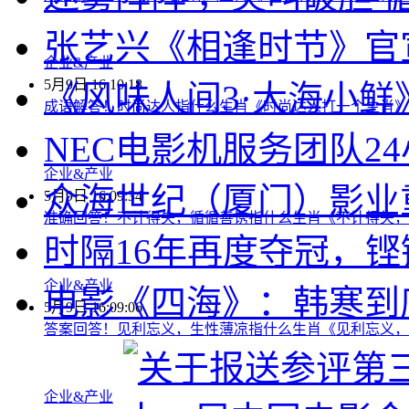
张艺兴《相逢时节》官宣
企业&产业
5月9日 16:10:18
《风味人间3·大海小
成语解答！时尚达人指什么生肖《时尚达人打一个生肖》
NEC电影机服务团队2
企业&产业
众海世纪（厦门）影业
5月9日 16:09:34
准确回答！不计得失，循循善诱指什么生肖《不计得失，
时隔16年再度夺冠，
企业&产业
电影《四海》：韩寒到
5月9日 16:09:06
答案回答！见利忘义，生性薄凉指什么生肖《见利忘义，
企业&产业