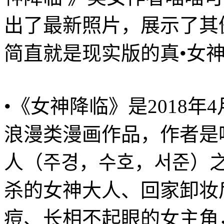
出了最新照片，展示了其
简直就是现实版的真•女
•《女神降临》是2018
浪漫类漫画作品，作者是
人（주경，수호，서준）
杀的女神大人、回家卸妆
痘、长相不起眼的女主角