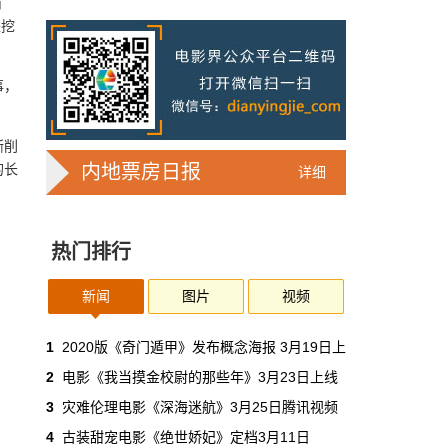
有
情之困
来挖
“我认为这次疫情给行业带来特别大的冲击，可
能事关整个行业的危急存亡。”日前，在中国电
影家协会针对“电影行业应对疫情影响”召开的
事，
专题网络视频会议上，陈思诚这样说道…
影人&影事
4月7日 16:29:53
渐削
导演延尚昊：没想到新冠疫情这么严
的长
内地票房日报
详细
重，自私将换来悲剧
近期新型冠状病毒疫情蔓延全世界，导演延尚
昊也透露这波疫情宛如他曾想像过的剧情，致
热门排行
使他在进行《釜山行2：半岛：感染半岛》后期
作业时，感到十分惊讶。
新闻
图片
视频
观点&研究
4月7日 16:25:00
1
2020版《奇门遁甲》发布概念海报 3月19日上
中国西部电影IP众多，只是缺少挖掘
2
电影《我当摸金校尉的那些年》3月23日上线
对于电影IP而言，现阶段不是没有IP，恰恰相
反，IP众多，只是缺乏挖掘；而IP的挖掘需要
3
灾难伦理电影《深海迷航》3月25日腾讯视频
建立在充分了解市场需求、电影本性的基础
4
古装甜宠电影《绝世娇妃》定档3月11日
上。陕西需要有这样的团队来挖掘更多优秀的