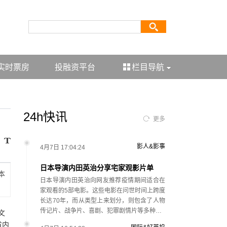
实时票房
投融资平台
栏目导航
24h快讯
更多
影人&影事
4月7日 17:04:24
日本导演内田英治分享宅家观影片单
本
日本导演内田英治向网友推荐疫情期间适合在
家观看的5部电影。这些电影在问世时间上跨度
长达70年，而从类型上来划分，则包含了人物
传记片、战争片、喜剧、犯罪剧情片等多种…
文
省内