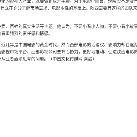
化的影视大产业，就要做到放开手脚。对于电影IP而言，现阶段不是没
需要建立在充分了解市场需求、电影本性的基础上。陕西需要有这样的团队
关爱、百姓的真实生活等主题。他认为，不要小看小人物，不要小看小故
加看重强烈的责任感和情感。
，近几年是中国电影的黄金时代，然而西部电影的话语权、影响力却在逐
西影视市场平台、西部影视公司要齐心协力，更好地推动、促进陕西电影
从业者亟须思考的问题。（中国文化传媒网 秦毅）