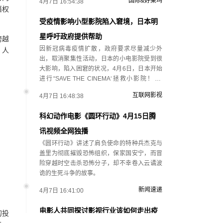
国际&好莱坞
4月7日 16:54:38
语权
受疫情影响小型影院陷入窘境，日本明
星呼吁政府提供帮助
跨越
因新冠病毒疫情扩散，政府要求尽量减少外
、人
出，取消聚集性活动，日本的小电影院受到很
大影响，陷入困窘的状况，4月6日，日本开始
进行“SAVE THE CINEMA‘拯救小影院！’企
划…
互联网影视
4月7日 16:48:38
科幻动作电影《圆环行动》4月15日腾
讯视频全网独播
《圆环行动》讲述了肩负使命的特种兵杰克与
盖里为彻底摧毁恐怖组织，保家国安宁，而冒
险穿越时空击杀恐怖分子，却不幸卷入云谲波
诡的生死斗争的故事。
新闻速递
4月7日 16:41:00
电影人共同探讨影视行业该如何走出疫
的投