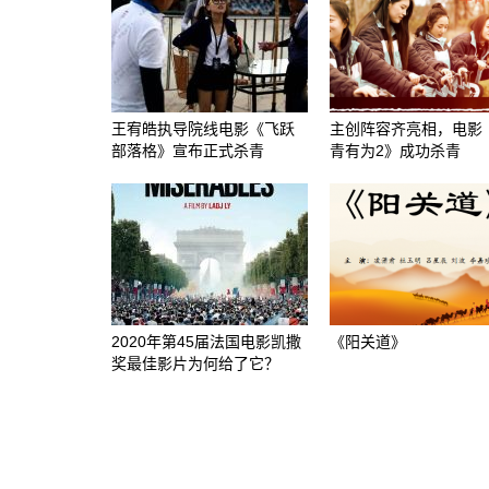
王宥皓执导院线电影《飞跃
主创阵容齐亮相，电影
部落格》宣布正式杀青
青有为2》成功杀青
2020年第45届法国电影凯撒
《阳关道》
奖最佳影片为何给了它？