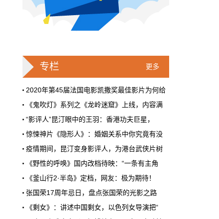
“超级网络电影”
大鹏将《大赢家》这一次的“网络首播”比喻为
“回归互联网”，毕竟他本人也是从互联网成长
起来，也是通过这个平台被大众注意到的演员
和导演，这种亲切与遗憾并不矛盾。
专栏
更多
新闻速递
4月7日 15:53:33
2020年第45届法国电影凯撒奖最佳影片为何给
受新冠疫情影响，日剧《灰姑娘药剂
《鬼吹灯》系列之《龙岭迷窟》上线，内容满
师》将延期播出
“影评人”昆汀眼中的王羽：香港功夫巨星，
4月7日，据日媒报道，石原里美主演的医院药
剂师题材日剧《灰姑娘药剂师》将延期播出。
惊悚神片《隐形人》：婚姻关系中你究竟有没
该剧原定于4月9日播出，但拍摄进程受到新冠
疫情期间，昆汀变身影评人，为港台武侠片树
肺炎疫情影响，不得不推迟开播。
《野性的呼唤》国内改档待映：“一条有主角
电影节&活动
4月7日 15:49:51
《釜山行2·半岛》定档，网友：极为期待！
威尼斯电影节九月照常举行，不会被线
张国荣17周年忌日，盘点张国荣的光影之路
上活动所替代
《剩女》：讲述中国剩女，以色列女导演把“
威尼斯电影节九月照常举行，不会被线上活动
疫情当下，定于今年9月2-12日举办的威尼斯