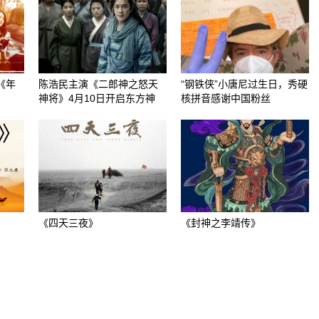
《年
陈浩民主演《二郎神之怒天
“钢铁侠”小唐尼过生日，秀硬
神将》4月10日开启东方神
核拼音感谢中国粉丝
《四天三夜》
《封神之李靖传》