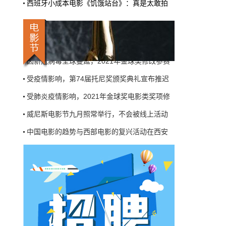
西班牙小成本电影《饥饿站台》：真是太敢拍
电影节，筹备工作依然在默默进行当中，并且
中国电影的趋势与西部电影的复兴活动在西安
目前不可能改成线上电影节，“威尼斯电影节不
会被线上活动所取代。”
美国圣迭戈国际动漫展宣布：七月照常举行
国际&好莱坞
4月7日 15:40:54
艾美奖宣布：不会改变开幕时间，9月20日进
因新冠病毒全球蔓延，2021年金球奖修改参赛
《007：无暇赴死》导演：影片很完
美，无需重新剪辑
受疫情影响，第74届托尼奖颁奖典礼宣布推迟
由于冠状病毒疫情，《007：无暇赴死》改档
受肺炎疫情影响，2021年金球奖电影类奖项修
为11月25日。影片导演凯瑞·福永近日表示，
不会运用这段延迟上映的时间，对本片进行重
威尼斯电影节九月照常举行，不会被线上活动
新剪辑，他认为“无暇赴死”本身已经很好了。
…
中国电影的趋势与西部电影的复兴活动在西安
影人&影事
4月7日 15:35:34
美国圣迭戈国际动漫展宣布：七月照常举行
与工作人员共体时艰，郭富城自砍片酬
艾美奖宣布：不会改变开幕时间，9月20日进
接演电影《断网》
因新冠病毒全球蔓延，2021年金球奖修改参赛
新冠疫情的冲击让不少产业陷入停滞，连月来
香港电影圈几乎停产，不过仍有电影制作公司
受疫情影响，第74届托尼奖颁奖典礼宣布推迟
逆境求生，据悉就连影帝郭富城都自砍片酬，
降价接演电影《断网》，与工作人员共体时
受肺炎疫情影响，2021年金球奖电影类奖项修
艰…