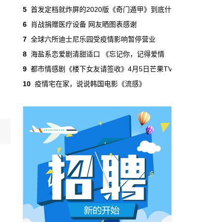
影…
5
首发定档就炸屏的2020版《奇门遁甲》到底什
新闻速递
4月7日 16:20:58
6
肖战捐赠医疗设备 网友晒图表感谢
超人气漫改动画《麻辣女配》今日上线
7
全球六所迪士尼乐园受疫情影响暂停营业
腾讯视频
8
海盐系恋爱剧清甜适口 《忘记你，记得爱情
由企鹅影视、腾讯动漫联合出品的超人气漫改
9
都市情感剧《楼下女友请签收》4月5日芒果TV
动画《麻辣女配》于本日（4月7日）起，在腾
讯视频独家播出，每周二周六双更！在电视应
10
疫情宅在家，说说韩国电影《流感》
用商店下载腾讯视频TV版极光TV，可以实现
同…
国际&好莱坞
4月7日 16:08:36
尹施允申素率确定出演OCN新韩剧
《Train》
据悉，电视剧《Train》制作方表示：“拥有多
彩魅力的演员尹施允、景收真、申素率等将在
展现独特世界观的《Train》中尝试了前所未有
的演技变身，希望大家多多关注。”
影人&影事
4月7日 15:59:00
大鹏执导《吉祥如意》，期待未来出现