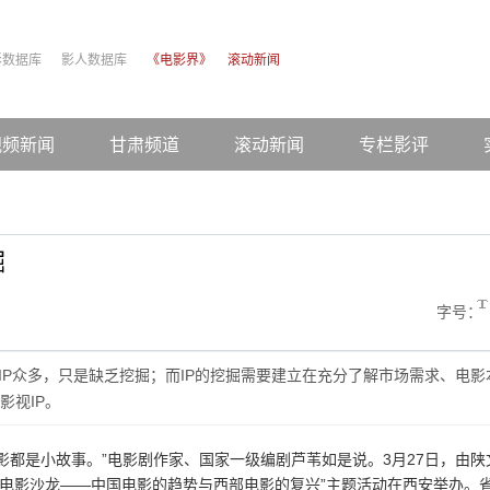
影数据库
影人数据库
《电影界》
滚动新闻
视频新闻
甘肃频道
滚动新闻
专栏影评
掘
字号：
，IP众多，只是缺乏挖掘；而IP的挖掘需要建立在充分了解市场需求、电影
影视IP。
影都是小故事。”电影剧作家、国家一级编剧芦苇如是说。3月27日，由陕
万夫电影沙龙——中国电影的趋势与西部电影的复兴”主题活动在西安举办。