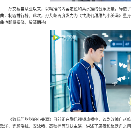
孙艾藜自从业以来，以精准的内容定位和高水准的音乐质量，缔造了
曲，制霸排行榜。此次，孙艾藜再度发力为《致我们甜甜的小美满》量身
曲也即将揭晓，敬请期待!
《致我们甜甜的小美满》目前正在腾讯视频热播中，该剧改编自赵乾
歌洋、完颜洛绒、安泳畅、高秋梓等联袂主演，讲述了周筱和赵泛舟之间