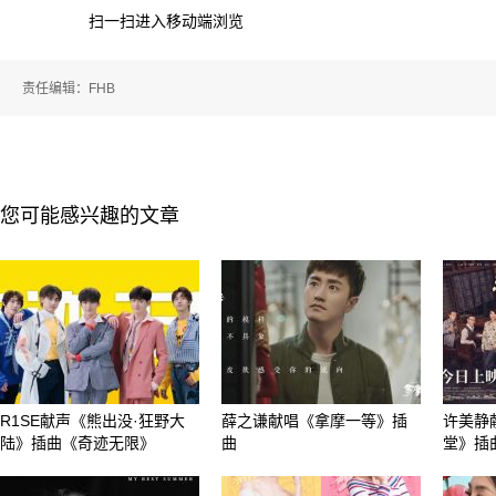
扫一扫进入移动端浏览
责任编辑：FHB
您可能感兴趣的文章
R1SE献声《熊出没·狂野大
薛之谦献唱《拿摩一等》插
许美静
陆》插曲《奇迹无限》
曲
堂》插