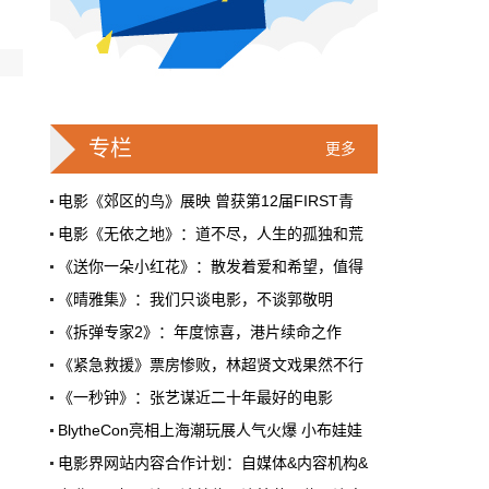
国际&好莱坞
1月27日 23:17:00
华纳兄弟发布HBO Max预告片 《真人
快打》电影新画面曝光
华纳兄弟指出，这些影片仅在美国国内的HBO
专栏
Max上播放，从影院上映起持续31天，订阅用
更多
户可以免费欣赏这些大片。上架的影片和发售
日可能会变更。
电影《郊区的鸟》展映 曾获第12届FIRST青
影人&影事
1月27日 23:13:41
电影《无依之地》：道不尽，人生的孤独和荒
《送你一朵小红花》：散发着爱和希望，值得
赵丽颖国风大片花絮照公开 手拿折纸伞
《晴雅集》：我们只谈电影，不谈郭敬明
造型惊艳
《拆弹专家2》：年度惊喜，港片续命之作
近日，一组赵丽颖最新国风大片花絮照公开，
手拿折纸伞搭配丸子头，甜甜一笑照造型惊
《紧急救援》票房惨败，林超贤文戏果然不行
艳。
《一秒钟》：张艺谋近二十年最好的电影
BlytheCon亮相上海潮玩展人气火爆 小布娃娃
影人&影事
1月27日 23:11:24
电影界网站内容合作计划：自媒体&内容机构&
《最美表演》导演忻钰坤：李晨想尝试