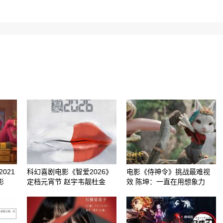
021
科幻喜剧电影《智爱2026》
电影《侍神令》挑战最难视
影
定档元宵节 赵宇韦靓杜金
效 陈坤：一直在用想象力