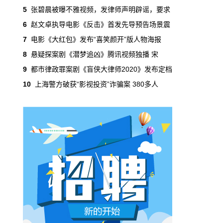
敏自爆大学恋爱经历，表示是自己主动喜欢的
5
张碧晨被曝不雅视频，发律师声明辟谣，要求
对方，同时还大胆放话“演员是可以谈恋爱
6
赵文卓执导电影《反击》首发先导预告场景震
的。”
7
电影《大红包》发布“喜笑颜开”版人物海报
产业&企业
1月27日 23:30:48
8
悬疑探案剧《潜梦追凶》腾讯视频独播 宋
影视行业疫情阴霾未散 中国电影上市以
9
都市律政罪案剧《盲侠大律师2020》发布定档
来首次亏损
10
上海警方破获“影视投资”诈骗案 380多人
疫情重压下，国企中国电影预计2020年将出现
上市以来的首次亏损。从第三季度整体业绩来
看，影视行业尚未扭转势头，春节档能否顺利
推进成为复苏关键因素。
产业&企业
1月27日 23:29:54
中国电影预计2020年至多亏损6.75亿
2019年净利10.61亿
1月27日消息， 中国电影发布公告称，经初步
测算，公司2020年度归属于上市公司股东的净
利润预计为-46,500万元到-67,500万元