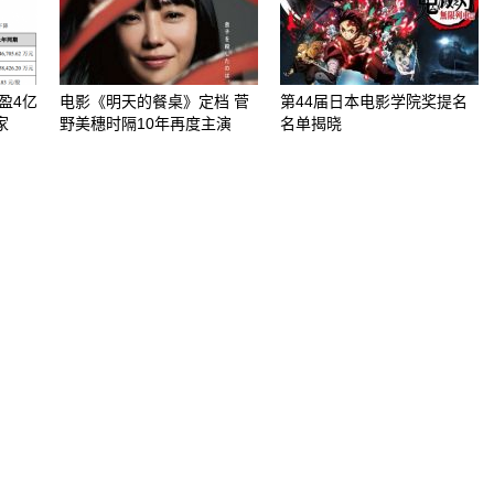
盈4亿
电影《明天的餐桌》定档 菅
第44届日本电影学院奖提名
家
野美穗时隔10年再度主演
名单揭晓