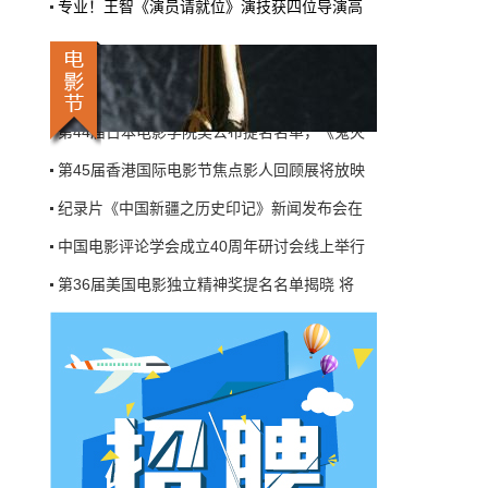
专业！王智《演员请就位》演技获四位导演高
沧桑角色 下部电影是科幻题材
李晨的选择和他这个角色的故事，都印证了今
年最美表演的主题——“致敬勇敢的你”。
第45届香港国际电影节焦点影人回顾展将放映
电影节&活动
1月27日 21:37:34
纪录片《中国新疆之历史印记》新闻发布会在
第45届香港国际电影节焦点影人回顾展
中国电影评论学会成立40周年研讨会线上举行
将放映关锦鹏十三部作品
第45届香港国际电影节（HKIFF45）官宣焦点
第36届美国电影独立精神奖提名名单揭晓 将
影人，是以“女性电影”广受称誉的香港导演关
第33届南加大图书馆编剧奖公布提名，颁奖结
锦鹏。从影至今四十多年，关锦鹏为华语电影
史创造无数经典作品，在国际影坛屡获殊荣…
第44届日本电影学院奖提名名单揭晓
新闻速递
1月27日 21:35:57
第44届日本电影学院奖公布提名名单，《鬼灭
《唐人街探案3》幕后花絮：程潇变身
第45届香港国际电影节焦点影人回顾展将放映
“黄包车夫”吓坏刘昊然
纪录片《中国新疆之历史印记》新闻发布会在
1月27日，《唐人街探案3》新幕后花絮曝光，
程潇变身“黄包车夫”竟然把车上的刘昊然吓出
中国电影评论学会成立40周年研讨会线上举行
一身汗。