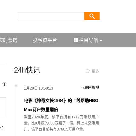
实时票房
投融资平台
栏目导航
24h快讯
更多
互联网影视
1月28日 10:58:13
电影《神奇女侠1984》的上线帮助HBO
Max订户数量翻倍
截至2020年底，该平台拥有1717万活跃用户
量，比9月底的860万翻了一倍。算上未激活用
布：
户，该平台目前共有3766.5万用户量。
。