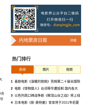
范丞丞工作室发声明辟谣恋情传闻：系
造谣污蔑
1月27日，范丞丞工作室在微博发布严正声
明，表示捏造“在剧组被拍到女朋友”“有多年圈
外女友”等言论均系造谣污蔑。
影人&影事
1月28日 0:22:37
内地票房日报
详细
易烊千玺工作室发布律师声明，对侵权
虚假广告追责
热门排行
易烊千玺工作室转发了北京星权律师事务所发
布的一则律师证明，并配文：“我们将通过法律
途径追究侵权方的一切法律责任，坚决追责到
新闻
图片
视频
底！在此提醒广大消费者勿上当受骗！”
大
影人&影事
1月27日 23:40:18
1
喜剧电影《温暖的抱抱》亮相第二十届全国院
2
电影《怪物猎人》台词辱华遭抵制 国内各大
任敏《送一百位女孩回家》自曝恋爱经
神奇
3
以色列高口碑战争剧《眼泪山谷之战》将上线
历：演员可以谈恋爱
使导
4
日本电影《新·奥特曼》官宣将于2021年初夏
在最新一期《送一百位女孩回家》里，演员任