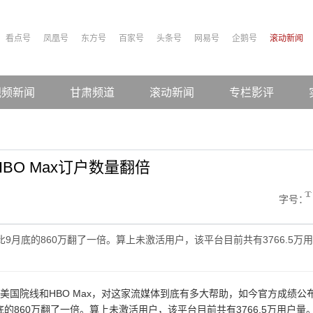
看点号
凤凰号
东方号
百家号
头条号
网易号
企鹅号
滚动新闻
视频新闻
甘肃频道
滚动新闻
专栏影评
BO Max订户数量翻倍
字号：
比9月底的860万翻了一倍。算上未激活用户，该平台目前共有3766.5万用
登陆美国院线和HBO Max，对这家流媒体到底有多大帮助，如今官方成绩公
底的860万翻了一倍。算上未激活用户，该平台目前共有3766.5万用户量