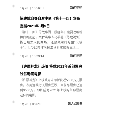
新闻速递
1月28日 10:56:01
陈建斌自导自演电影《第十一回》宣布
定档2021年3月5日
《第十一回》的故事因一段经年旧案要改编新
舞台剧而起，案件当事人马福礼（陈建斌饰）
扬言翻案大闹剧场，还频频给排练整“幺蛾
子”。但与此同时来自生活和家庭的重压也不
断…
新闻速递
1月28日 10:29:14
《许愿神龙》热映 将成2021年首部票房
过亿动画电影
《许愿神龙》上映首周末即斩获近5000万元票
房，次周连续七天票房逆跌，目前总票房已达
到9500万，即将成为2021年上映的首部票房
过亿的电影。
影人&影事
1月28日 0:26:10