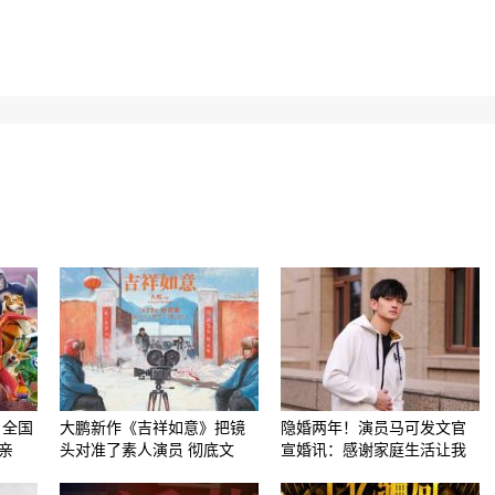
日全国
大鹏新作《吉祥如意》把镜
隐婚两年！演员马可发文官
亲
头对准了素人演员 彻底文
宣婚讯：感谢家庭生活让我