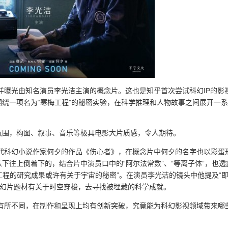
，并曝光由知名演员李光洁主演的概念片。这也是知乎首次尝试科幻IP的影
绕一项名为“寒梅工程”的秘密实验，在科学推理和人物故事之间展开一
氛围，构图、叙事、音乐等极具电影大片质感，令人期待。
生代科幻小说作家何夕的作品《伤心者》，在概念片中何夕的名字也以彩蛋
下往上倒着下的，结合片中演员口中的“阿尔法常数”、“等离子体”，也透
工程的研究成果或许有关于宇宙的秘密”。在演员李光洁的镜头中他提及“
部科幻片题材有关于时空穿梭，去寻找被埋藏的科学成就。
式有所不同，在制作和呈现上均有创新突破，究竟能为科幻影视领域带来哪