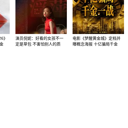
26》
演员倪妮：好看的女孩不一
电影《梦醒黄金城》定档并
金
定是草包 不害怕别人的质
曝概念海报 十亿骗局千金