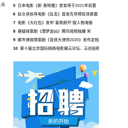
第一人”，对此，她表示：“只是我的肉比你肤
上表
5
日本电影《新·奥特曼》官宣将于2021年初夏
浅。”
6
赵文卓执导电影《反击》首发先导预告场景震
7
电影《大红包》发布“喜笑颜开”版人物海报
电视&剧集
1月31日 11:55:03
8
悬疑探案剧《潜梦追凶》腾讯视频独播 宋
Netflix热门法语侦探剧集《亚森·罗宾》
9
都市律政罪案剧《盲侠大律师2020》发布定档
宣布续订第二季
10
第十届北京国际网络电影展云论坛、云创投精
Netflix热门法语侦探剧集《亚森·罗宾》宣布续
订第二季，新季今年夏天就能看到。
国际&好莱坞
1月31日 11:52:00
达科塔·约翰逊将主演《我还好吗》 泰格
·诺塔洛&斯蒂芬妮·阿琳执导
达科塔·约翰逊将主演新片《我还好吗》（Am I
Ok？），已婚搭档泰格·诺塔洛&斯蒂芬妮·阿琳
（《密西西比》）执导。
国际&好莱坞
1月31日 11:50:54