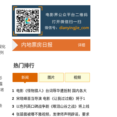
电影频道将于2月1日推出“大美新疆”特
别展播
为展现新疆维吾尔自治区多民族团结奋斗的精
神面貌，呈现新时代发展建设的新成就，电影
频道将于2月1日推出“大美新疆”特别展播
国际&好莱坞
1月31日 12:01:58
内地票房日报
详细
视化
杰瑞德·莱托和安妮·海瑟薇将主演Apple
系列
新剧《We Crashed》
热门排行
杰瑞德·莱托和安妮·海瑟薇将主演Apple新剧
《We Crashed》，讲述美国商业地产公司
WeWork的兴衰及其自恋的创始人的爱情故
新闻
图片
视频
形
事。
露
即将
影人&影事
1月31日 12:00:27
1
电影《怪物猎人》台词辱华遭抵制 国内各大
2
宋晓峰首当导演 电影《让我过过瘾》将于1
江疏影因为肤色太白被调侃“内娱反黑第
些
3
以色列高口碑战争剧《眼泪山谷之战》将上线
一人” 她这样回
4
张碧晨被曝不雅视频，发律师声明辟谣，要求
江疏影因为肤色太白，被同事调侃是“内娱反黑