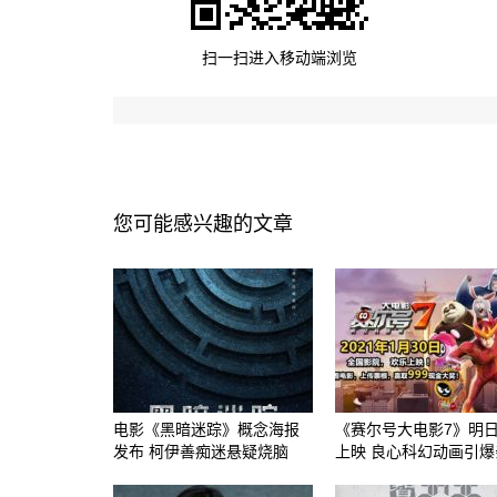
扫一扫进入移动端浏览
您可能感兴趣的文章
电影《黑暗迷踪》概念海报
《赛尔号大电影7》明
发布 柯伊善痴迷悬疑烧脑
上映 良心科幻动画引爆