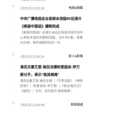
电视&剧集
1月31日 12:51:26
中央广播电视总台首部全流程8K纪录片
《美丽中国说》摄制完成
《美丽中国说》纪录片由总台英语环球节目中
心和技术局共同摄制完成。全片共5集，每集
30分钟，制作周期历时近一年
影人&影事
1月31日 12:45:24
演员夫妻艾恩·格拉法德和爱丽丝·伊万
斯分手，表示“极其艰难”
演员夫妻艾恩·格拉法德（《不死法医》《神奇
四侠》）和爱丽丝·伊万斯（《吸血鬼日记》
《迷失》）分手，双方表示“极其艰难”。
新闻速递
1月31日 12:05:00