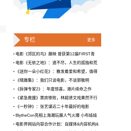
大热音乐剧《致埃文·汉森》电影版定档
9月24日北美上映
大热音乐剧《致埃文·汉森》电影版定档，9月
24日北美上映。剧版男主本·普拉特继续主演，
专栏
朱丽安·摩尔饰演男主母亲海蒂，艾米·亚当斯
更多
饰演汉森同学康纳·墨菲的母亲辛西娅
电影《郊区的鸟》展映 曾获第12届FIRST青
国际&好莱坞
1月31日 11:49:42
电影《无依之地》：道不尽，人生的孤独和荒
科幻怪兽片《科洛弗档案》将拍续集 原
《送你一朵小红花》：散发着爱和希望，值得
导演马特·里夫斯不参与
《晴雅集》：我们只谈电影，不谈郭敬明
科幻怪兽片《科洛弗档案》将拍续集，J·J·艾
《拆弹专家2》：年度惊喜，港片续命之作
布拉姆斯继续制片，原导演马特·里夫斯不参
与。
《紧急救援》票房惨败，林超贤文戏果然不行
《一秒钟》：张艺谋近二十年最好的电影
国际&好莱坞
1月31日 11:46:55
第93届奥斯卡最佳动画长片奖入围大名单出炉
BlytheCon亮相上海潮玩展人气火爆 小布娃娃
《黑客帝国4》片名曝光 为《黑客帝
第十届北京国际网络电影展云上举办 《第一
电影界网站内容合作计划：自媒体&内容机构&