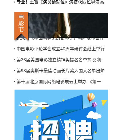
国：复兴/矩阵复兴》
专业！王智《演员请就位》演技获四位导演高
第74届戛纳电影节因新冠疫情影响推迟至7月
《黑客帝国4》片名曝光，为该片工作的发型师
第45届香港国际电影节焦点影人回顾展将放映
分享给剧组的杀青礼物，卡片上写片名为《黑
客帝国：复兴/矩阵复兴》。
纪录片《中国新疆之历史印记》新闻发布会在
中国电影评论学会成立40周年研讨会线上举行
国际&好莱坞
1月31日 11:43:28
第36届美国电影独立精神奖提名名单揭晓 将
巴兹·鲁赫曼执导“猫王”埃尔维斯·普雷
第93届奥斯卡最佳动画长片奖入围大名单出炉
斯利未定名传记片改档
“猫王”埃尔维斯·普雷斯利的未定名传记片改
第十届北京国际网络电影展云上举办 《第一
档，从11月5日推迟至明年6月3日北美上映。
第74届戛纳电影节因新冠疫情影响推迟至7月
第45届香港国际电影节焦点影人回顾展将放映
影人&影事
1月31日 11:40:43
纪录片《中国新疆之历史印记》新闻发布会在
杨幂哪吒头造型写真曝光 化身小魔女青
中国电影评论学会成立40周年研讨会线上举行
春减龄
近日，杨幂工作室晒出一组新写真，杨幂哪吒
第36届美国电影独立精神奖提名名单揭晓 将
头造型青春减龄，一身黑色装扮化身cool girl，
十分吸睛。