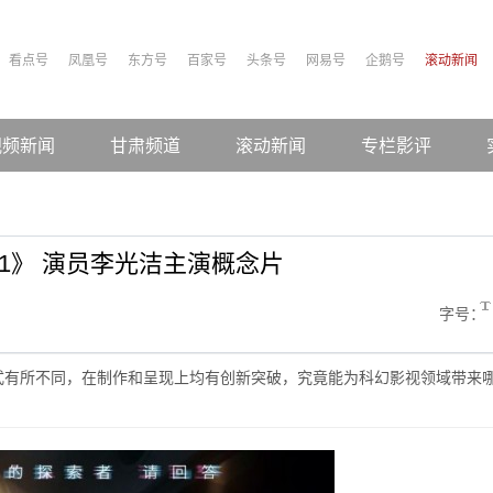
看点号
凤凰号
东方号
百家号
头条号
网易号
企鹅号
滚动新闻
视频新闻
甘肃频道
滚动新闻
专栏影评
1》 演员李光洁主演概念片
字号：
形式有所不同，在制作和呈现上均有创新突破，究竟能为科幻影视领域带来