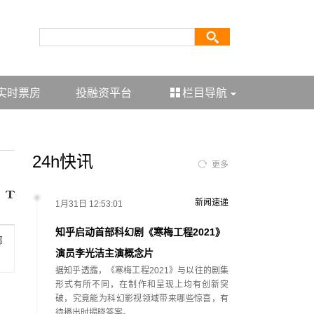
实时票房
投融资平台
栏目导航
24h快讯
更多
新闻速递
1月31日 12:53:01
知乎启动首部科幻剧《寒梅工程2021》
哪
演员李光洁主演概念片
据知乎透露，《寒梅工程2021》与以往的剧集
形式有所不同，在制作和呈现上均有创新突
破，究竟能为科幻影视领域带来哪些惊喜，有
待播出时揭晓答案。