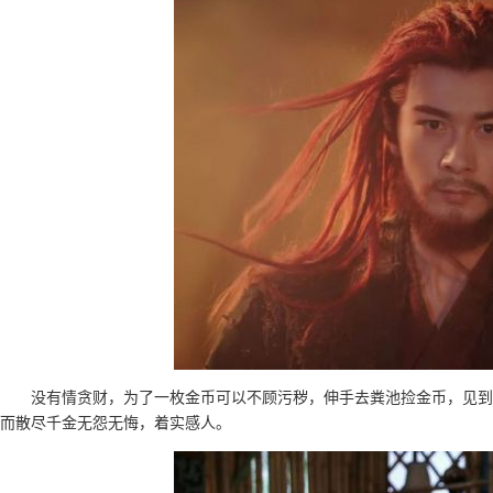
没有情贪财，为了一枚金币可以不顾污秽，伸手去粪池捡金币，见到
而散尽千金无怨无悔，着实感人。