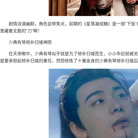
剧情诙谐幽默，角色自带笑点，前期的《星落凝成糖》是一部“下饭”
里藏着无数的“刀”啊！
少典有琴修补归墟神陨
在天帝眼中，少典有琴似乎就是为了修补归墟而生，小小年纪就被关
是要承担起修补归墟的重任，然而修炼了十重金身的少典有琴修补归墟后