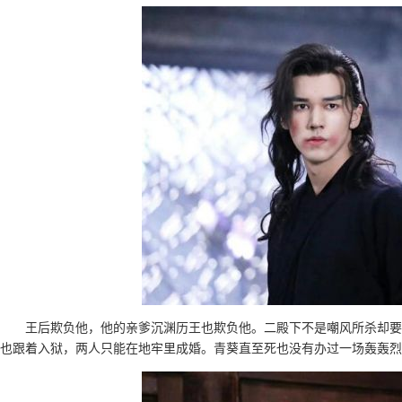
王后欺负他，他的亲爹沉渊历王也欺负他。二殿下不是嘲风所杀却要
也跟着入狱，两人只能在地牢里成婚。青葵直至死也没有办过一场轰轰烈