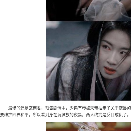
最惨的还是玄商君，预告剧情中，少典有琴被天帝抽走了关于夜昙的
要维护四界和平，所以看到身在沉渊族的夜昙，两人终究是反目成仇了。