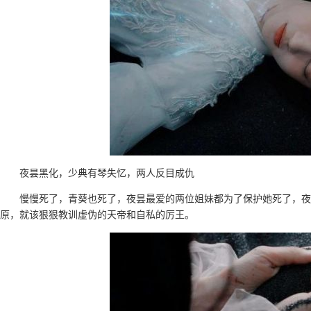
夜昙黑化，少典有琴失忆，两人反目成仇
慢慢死了，青葵也死了，夜昙最爱的两位姐妹都为了保护她死了，夜
原，就该狠狠教训虚伪的天帝和自私的厉王。