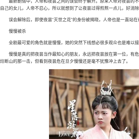
最新剧情中，人帝和夜昙之间的误会终于解开。原来人帝对夜昙的不
自己的女儿，人帝不忍心，所以就想到了让夜昙过得煎熬一点儿，好消除
误会解除后，即使夜昙“灭世之花”的身份被揭晓，人帝也是一直站在
慢慢被杀
全剧最可爱的角色就是慢慢，她的突然下线想必很多观众也是难以接
慢慢是真的把夜昙当作最知心的朋友，永远把夜昙放在第一位，有危
炷断山的那一击，但看到夜昙危在旦夕慢慢还是毫不犹豫冲上去了。