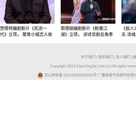
贾樟柯编剧新片《风流一
郭德纲编剧新片《粉墨江
《蚁人
代》立项， 聚焦小城恋人故
湖》立项， 讲述京剧名角季
夫·洛
关于我们
|
联系我们
|
加入我们
|
Copyright 2014 DianYingJie.Com.Cn All ri
甘公网安备 62010502000332号
广播电视节目制作经营许可