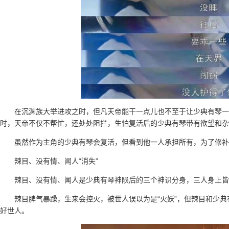
在沉渊族大举进攻之时，但凡天帝能干一点儿也不至于让少典有琴
时，天帝不仅不帮忙，还处处阻拦，生怕复活后的少典有琴带有欲望和杂
虽然作为主角的少典有琴会复活，但看到他一人承担所有，为了修补
辣目、没有情、闻人“消失”
辣目、没有情、闻人是少典有琴神陨后的三个神识分身，三人身上皆
辣目脾气暴躁，生来会控火，被世人误以为是“火妖”，但辣目和少
好世人。