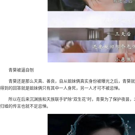
青葵被逼自刎
青葵还是那么天真、善良，自从姐妹俩真实身份被曝光之后，青葵就
得到的回答就是姐妹俩只有其中一人身死，另一人才可不被忌惮。
所以在后来沉渊族和天族联手铲除“双生花”时，青葵为了保护夜昙，
归墟的传言也就不足忌惮。