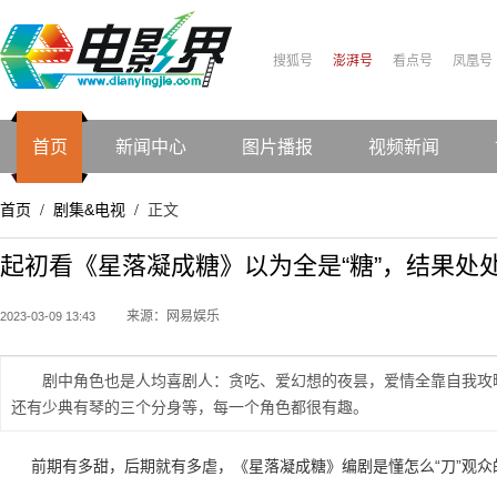
搜狐号
澎湃号
看点号
凤凰号
首页
新闻中心
图片播报
视频新闻
首页
剧集&电视
正文
/
/
起初看《星落凝成糖》以为全是“糖”，结果处处
来源：网易娱乐
2023-03-09 13:43
剧中角色也是人均喜剧人：贪吃、爱幻想的夜昙，爱情全靠自我攻
还有少典有琴的三个分身等，每一个角色都很有趣。
前期有多甜，后期就有多虐，《星落凝成糖》编剧是懂怎么“刀”观众