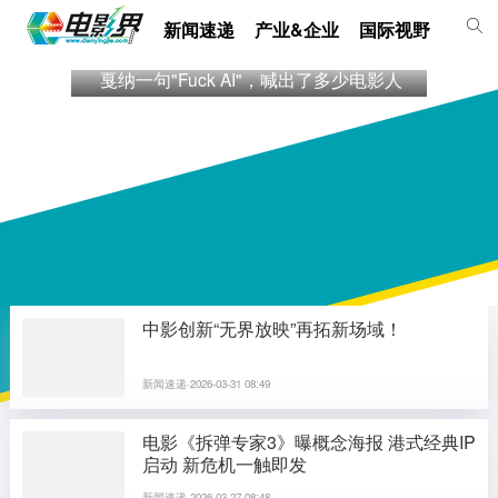
新闻速递
产业&企业
国际视野
影人
戛纳一句"Fuck AI"，喊出了多少电影人
中影创新“无界放映”再拓新场域！
新闻速递·2026-03-31 08:49
电影《拆弹专家3》曝概念海报 港式经典IP
启动 新危机一触即发
新闻速递·2026-03-27 08:48