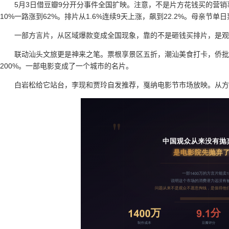
5月3日借豆瓣9分开分事件全国扩映。注意，不是片方花钱买的营
10%一路涨到62%。排片从1.6%连续9天上涨，飙到22.2%。母亲节单日
一部方言片，从区域爆款变成全国现象，靠的不是砸钱买排片，是观
联动汕头文旅更是神来之笔。票根享景区五折，潮汕美食打卡，侨批
200%。一部电影变成了一个城市的名片。
白岩松给它站台，李现和贾玲自发推荐，戛纳电影节市场放映。从方