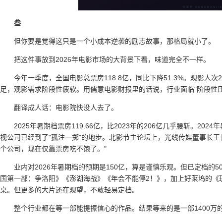
叁
但你要是觉得这只是一个小成本逆袭的励志故事，那格局就小了。
把这件事放到2026年电影市场的大背景下看，味道完全不一样。
今年一季度，全国电影总票房118.8亿，同比下降51.3%。观影人
足，观影需求阶段性疲软。用儒意电影财报里的话说，行业面临"阶段性压
翻译成人话：电影院快没人去了。
2025年暑期档票房119.66亿，比2023年的206亿几乎腰斩。20
视公司已经到了"孤注一掷"的地步。北影节主论坛上，光线传媒董事长王
个公司，现在仅靠票房吃不饱了。"
业内对2026年暑期档的预期是150亿，算是谨慎乐观。但已定档的
国第一部：争洛阳》《澎湖海战》《年会不能停2！》，加上好莱坞的《
桌。但更多的大片还在观望，不敢轻易定档。
整个行业都在等一部能提振信心的作品。结果等来的是一部1400万