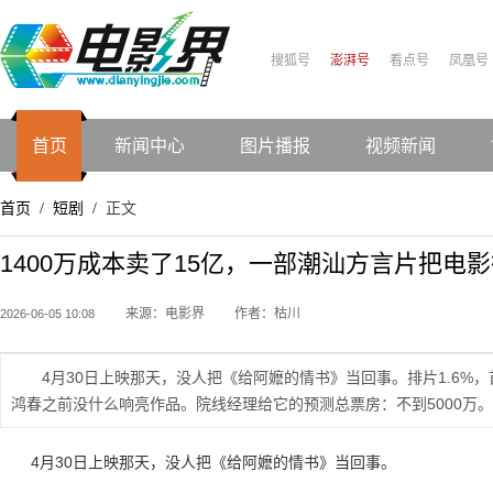
搜狐号
澎湃号
看点号
凤凰号
首页
新闻中心
图片播报
视频新闻
首页
短剧
正文
/
/
1400万成本卖了15亿，一部潮汕方言片把电
来源：电影界
作者：枯川
2026-06-05 10:08
4月30日上映那天，没人把《给阿嬷的情书》当回事。排片1.6%，
鸿春之前没什么响亮作品。院线经理给它的预测总票房：不到5000万。
4月30日上映那天，没人把《给阿嬷的情书》当回事。