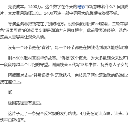
先说成本。1400万。这个数字在今天的
电影
市场意味着什么？同期的
片，宣发费用动辄过亿。1400万连一部中等网大的后期特效都不够。
导演蓝鸿春把钱花在了别的地方。设备简陋到用iPad监看，三轮车
色"淑柔阿嬷"的演员吴少卿是潮汕方言网红博主，此前零表演经验。选角花
这类人更容易让观众共情。
没有一个环节是在"省钱"，每一个环节都是在把钱花到观众能感知到
剧本90%取材真实华侨故事。"侨批"这个概念，对大多数观众来说
一段段跨越半个世纪的守望。谢南枝替人代写18年书信、抚养恩人子女的善意谎言，被
阿嬷面对丈夫"背叛证据"时沉默绣花，南枝患了阿尔茨海默病仍递
按在座位上。
贰
破圈路径更有意思。
这片子走了一条完全反常规的发行路线。4月先在潮汕点映，汕头、
筑牢口碑根基。