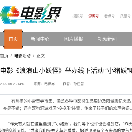
搜狐号
澎湃号
看点号
凤凰号
首页
新闻中心
图片播报
视频新闻
首页
电影活动
正文
/
/
电影《浪浪山小妖怪》举办线下活动 “小猪妖”
来源：电影界
作者：孙佳音
2025-08-25 14:49
有热闹的小雷音寺市集，涵盖各种电影衍生品周边及限量版纪念品
亦是不错；还有双狗洞游戏区“投投乐”装置，传来了孩子们的欢声笑语
“昨天有人就在这里遇到了‘小猪妖’，我们等下也许也会碰到它。”昨
地呼唤着同伴，“或者我们先去大草坪看看，据说那里有个五米高的充气的