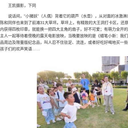
王凯摄影，下同
说话间，“小猪妖”（人偶）背着它的葫芦（水壶），从对面的冰激
陈和同伴也来到了前滩31大草坪。草坪上，有精致的大王洞打卡区，还
内获得四枚印章，就能换一把四大主角的扇子，好不可爱；有萌力全开的
主人一起等待着傍晚的露天电影放映，当晚要放映的是《蜡笔小新：我们
品周边及限量版纪念品，叫人忍不住驻足、流连，或者好吃好喝地买一些
孩子们的欢声笑语……