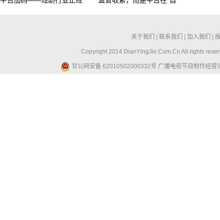
平台加码——短剧行业正经
监管收紧，而是平台在“自
关于我们
|
联系我们
|
加入我们
|
Copyright 2014 DianYingJie.Com.Cn All ri
甘公网安备 62010502000332号
广播电视节目制作经营许可