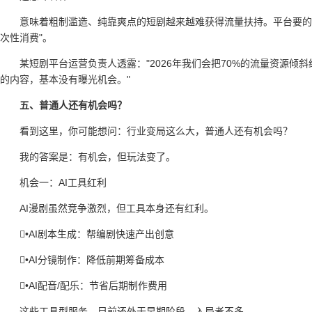
意味着粗制滥造、纯靠爽点的短剧越来越难获得流量扶持。平台要的
次性消费"。
某短剧平台运营负责人透露："2026年我们会把70%的流量资源倾
的内容，基本没有曝光机会。"
五、普通人还有机会吗？
看到这里，你可能想问：行业变局这么大，普通人还有机会吗？
我的答案是：有机会，但玩法变了。
机会一：AI工具红利
AI漫剧虽然竞争激烈，但工具本身还有红利。
•AI剧本生成：帮编剧快速产出创意
•AI分镜制作：降低前期筹备成本
•AI配音/配乐：节省后期制作费用
这些工具型服务，目前还处于早期阶段，入局者不多。