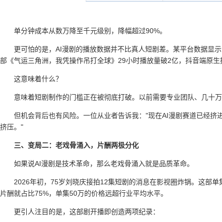
单分钟成本从数万降至千元级别，降幅超过90%。
更可怕的是，AI漫剧的播放数据并不比真人短剧差。某平台数据显示，2
部《气运三角洲，我凭操作吊打全球》29小时播放量破2亿，抖音端原生播
这意味着什么？
意味着短剧制作的门槛正在被彻底打破。以前需要专业团队、几十万
但机会背后也有风险。一位从业者告诉我："现在AI漫剧赛道已经
挤压。"
三、变局二：老戏骨涌入，片酬两极分化
如果说AI漫剧是技术革命，那么老戏骨涌入就是品质革命。
2026年初，75岁刘晓庆接拍12集短剧的消息在影视圈炸锅。这部单
片酬就占比75%，单集50万的价格远超行业平均水平。
更引人注目的是，这部剧开播即创造两项纪录：