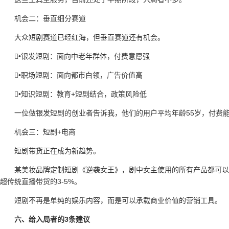
机会二：垂直细分赛道
大众短剧赛道已经红海，但垂直赛道还有机会。
•银发短剧：面向中老年群体，付费意愿强
•职场短剧：面向都市白领，广告价值高
•知识短剧：教育+短剧结合，政策风险低
一位做银发短剧的创业者告诉我，他们的用户平均年龄55岁，付费
机会三：短剧+电商
短剧带货正在成为新趋势。
某美妆品牌定制短剧《逆袭女王》，剧中女主使用的所有产品都可以
超传统直播带货的3-5%。
短剧不再是单纯的娱乐内容，而是可以承载商业价值的营销工具。
六、给入局者的3条建议