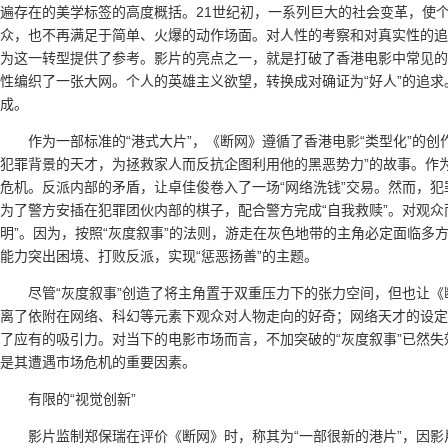
遍存在的美学标签的高度概括。21世纪初，一系列巨大的社会变革，使
众，也不再满足于简单、火爆的动作场面。对人性的考察和对真实性的追
为这一转型提供了参考。影片的亮点之一，就是打破了香港电影中常见的“
性编织了一张大网。个人的英雄主义欲望，转换成对确证为“好人”的追求。
成。
作为一部标准的“港式大片”，《断网》遵循了香港电影“类型化”的创
犯罪背景的天才，为拯救家人而反抗企图利用他的黑恶势力”的故事。作
危机。反派内部的矛盾，让卓佳俊卷入了一场“网络洗钱”交易。然而，
为了警方安插在犯罪团伙内部的棋子，配合警方完成“自我救赎”。对观众
明”。因为，按照“灰度叙事”的法则，游走在灰色地带的主角必定面临多
能力突出困境、打败反派，实现“惩恶扬善”的主题。
尽管“灰度叙事”创造了将主角置于双重压力下的张力空间，但也让《断
离了依附在网络、科幻等元素下观众对人物走向的好奇；网络天才的设定
了应有的吸引力。对当下的电影市场而言，不加突破的“灰度叙事”已然失
是其遭遇市场危机的重要因素。
有限的“视觉创新”
影片监制郑保瑞在评价《断网》时，称其为“一部很新的港片”，因影