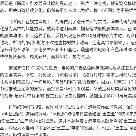
表现是《断网》引发最多共鸣的亮点之一。影片上映之初，就有观众称被
心。即使口碑持续分化，仍然有不少人以此为据，称“《断网》绝不是烂片
《断网》在视觉呈现上，的确做到了别开生面的尝试。满屏代码的网
化身为其中的超能力者，戴着半透明面具、拥有跑酷般的肢体语言。在“
的肢体动作。但当这种手段，反复出现在长达110分钟的影片中时，观
讨巧。所谓的“网络洗钱”不过是虚构的数字动画，连道具钞票都省了。这
港跃升为全球第二大电影生产和出口基地，鼎盛时期电影年产量超过30
往往投资有限、周期较短。而科幻片，极为罕见。
按照罗伯特·C·艾伦的说法，电影的广告话语同样能帮助观众建立起
的警匪故事。不过，对见证了《流浪地球》《独行月球》等本土科幻片银
让观众们构建起了一种与影片本身相悖的“期待视野”。因为，如果把《
节递推缺乏足够的支撑。而把它当科幻片来观看，又缺乏科幻类型常见的
待视野”与正片中有限的“视觉创新”发生对撞时，就加速了影片口碑与票
讨巧的“简化”策略，或许可以写进低成本打造科幻作品的教案，但对
《明日战纪》这样的诚意。“高概念”的设定还需要结合“重工业”的技术
的“重工业”生产能力相对匮乏。这并不意味着香港电影人缺乏驾驭“重工业
品，均极大地推动了中国本土“重工业”电影的发展。只不过，“重工业”是
路径，仍值得进一步思考。