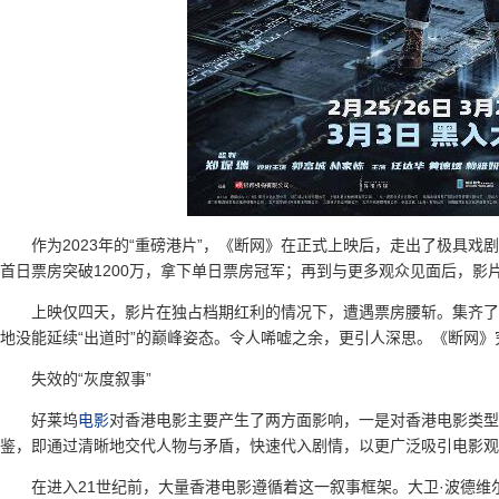
作为2023年的“重磅港片”，《断网》在正式上映后，走出了极具戏
首日票房突破1200万，拿下单日票房冠军；再到与更多观众见面后，影
上映仅四天，影片在独占档期红利的情况下，遭遇票房腰斩。集齐了
地没能延续“出道时”的巅峰姿态。令人唏嘘之余，更引人深思。《断网》
失效的“灰度叙事”
好莱坞
电影
对香港电影主要产生了两方面影响，一是对香港电影类型
鉴，即通过清晰地交代人物与矛盾，快速代入剧情，以更广泛吸引电影观
在进入21世纪前，大量香港电影遵循着这一叙事框架。大卫·波德维