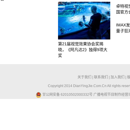
卓特视觉
国官方
IMA
量子狂
第21届视觉效果协会奖揭
晓，《阿凡达2》独得9项大
奖
关于我们
|
联系我们
|
加入我们
|
Copyright 2014 DianYingJie.Com.Cn All ri
甘公网安备 62010502000332号
广播电视节目制作经营许可