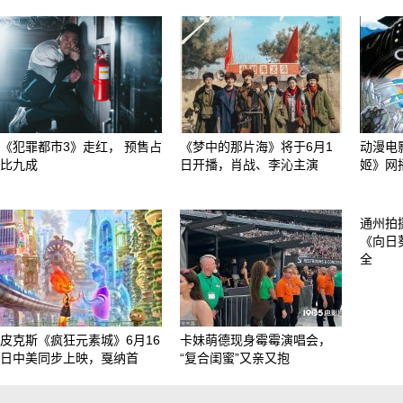
《犯罪都市3》走红， 预售占
《梦中的那片海》将于6月1
动漫电
比九成
日开播，肖战、李沁主演
姬》网
通州拍
《向日
全
皮克斯《疯狂元素城》6月16
卡妹萌德现身霉霉演唱会，
日中美同步上映，戛纳首
“复合闺蜜”又亲又抱