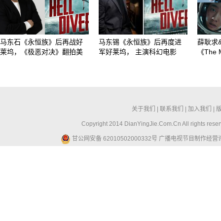
马东石《永恒族》后再战好
马东锡《永恒族》后再度进
薛耿求
莱坞，《极恶对决》翻拍美
军好莱坞， 主演科幻电影
《The
关于我们
|
联系我们
|
加入我们
|
Copyright 2014 DianYingJie.Com.Cn All ri
甘公网安备 62010502000332号
广播电视节目制作经营许可