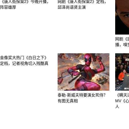
《唐人街探案2》今晚开播，
网剧《唐人街探案2》定档，
阵容雄厚
邱泽尚语贤主演
网剧《
播，嗅
金像奖大热门《白日之下》
定档，记者视角切入残酷真
泰勒·斯威夫特要演女死侍？
《瞒天
有图无真相
MV《
人