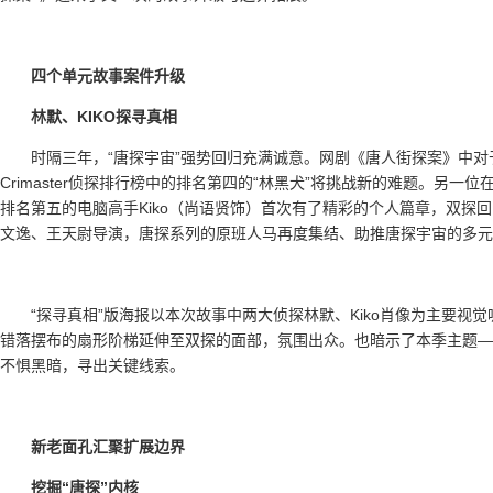
四个单元故事案件升级
林默、KIKO探寻真相
时隔三年，“唐探宇宙”强势回归充满诚意。网剧《唐人街探案》中对
Crimaster侦探排行榜中的排名第四的“林黑犬”将挑战新的难题。另一位在
排名第五的电脑高手Kiko（尚语贤饰）首次有了精彩的个人篇章，双探
文逸、王天尉导演，唐探系列的原班人马再度集结、助推唐探宇宙的多元
“探寻真相”版海报以本次故事中两大侦探林默、Kiko肖像为主要
错落摆布的扇形阶梯延伸至双探的面部，氛围出众。也暗示了本季主题—
不惧黑暗，寻出关键线索。
新老面孔汇聚扩展边界
挖掘“唐探”内核