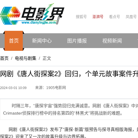
搜狐号
澎湃号
看点号
凤凰号
首页
新闻中心
图片播报
视频新闻
首页
电视与剧集
正文
/
/
网剧《唐人街探案2》回归，个单元故事案件
来源：1905电影网
2024-03-01 10:09
时隔三年，“唐探宇宙”强势回归充满诚意。网剧《唐人街探案》中
Crimaster侦探排行榜中的排名第四的“林黑犬”将挑战新的难题。
网剧《唐人街探案2》发布了“唐探·新篇”版预告与探寻真相版海报，
探案2》迎来了又一次的故事升级与边界拓展。