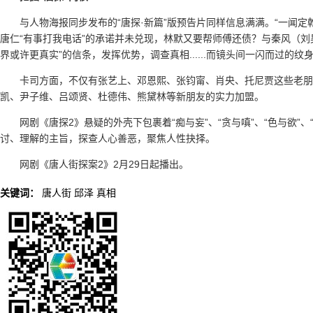
与人物海报同步发布的“唐探·新篇”版预告片同样信息满满。“一闻定
唐仁“有事打我电话”的承诺并未兑现，林默又要帮师傅还债？与秦风（刘昊
界或许更真实”的信条，发挥优势，调查真相......而镜头间一闪而过的纹
卡司方面，不仅有张艺上、邓恩熙、张钧甯、肖央、托尼贾这些老
凯、尹子维、吕颂贤、杜德伟、熊黛林等新朋友的实力加盟。
网剧《唐探2》悬疑的外壳下包裹着“痴与妄”、“贪与嗔”、“色与欲”、
讨、理解的主旨，探查人心善恶，聚焦人性抉择。
网剧《唐人街探案2》2月29日起播出。
关键词：
唐人街
邱泽
真相