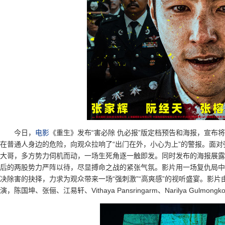
今日，
电影
《重生》发布“害必除 仇必报”版定档预告和海报，宣布
在普通人身边的危险，向观众拉响了“出门在外，小心为上”的警报。面对
大哥，多方势力伺机而动，一场生死角逐一触即发。同时发布的海报展露
后的两股势力严阵以待，尽显搏命之战的紧张气氛。影片用一场复仇局中
决除害的抉择，力求为观众带来一场“强刺激”“高爽感”的视听盛宴。影
演，陈国坤、张俪、江易轩、Vithaya Pansringarm、Narilya Gulmo