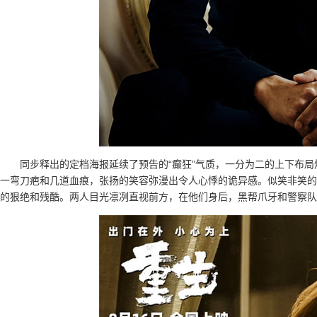
同步释出的定档海报延续了预告的“癫狂”气质，一分为二的上下布局
一弯刀疤和几道血痕，张扬的笑容弥漫出令人心悸的诡异感。似笑非笑的
的狠绝和残酷。两人目光凛冽直视前方，在他们身后，黑帮爪牙和警察队