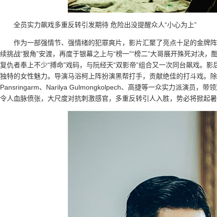
全员实力飙戏多重反转引发期待 危险出没提醒众人“小心为上”
作为一部强情节、强情绪的犯罪爽片，影片汇聚了亮点十足的金牌阵
续挑战“狠角”安渡，再度于银幕之上与“榜一”“榜二”大哥展开殊死对决
复仇者奉上不少“搏命”戏码，与阮经天“双影帝”组合又一次同台飙戏。
独特的女性魅力。导演马浴柯上阵扮演黑帮打手，贡献绝佳的打斗戏。除此之
Pansringarm、Narilya Gulmongkolpech、高捷等一众
令人血脉偾张，大尺度对抗刺激感官，多重反转引人入胜，势必将掀起暑