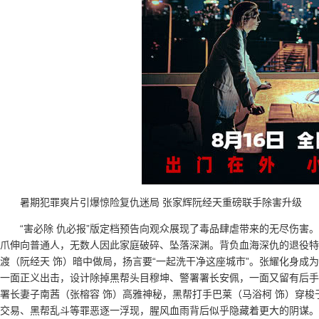
暑期犯罪爽片引爆惊险复仇迷局 张家辉阮经天重磅联手除害升级
“害必除 仇必报”版定档预告向观众展现了毒品肆虐带来的无尽伤害
爪伸向普通人，无数人因此家庭破碎、坠落深渊。背负血海深仇的退役特
渡（阮经天 饰）暗中做局，扬言要“一起洗干净这座城市”。张耀化身成
一面正义出击，设计除掉黑帮头目穆坤、警署署长安佩，一面又留有后手
署长妻子南茜（张榕容 饰）高雅神秘，黑帮打手巴莱（马浴柯 饰）穿
交易、黑帮乱斗等罪恶逐一浮现，腥风血雨背后似乎隐藏着更大的阴谋。