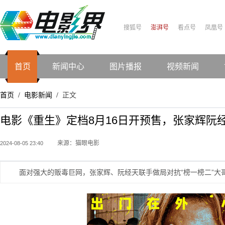
搜狐号
澎湃号
看点号
凤凰号
首页
新闻中心
图片播报
视频新闻
首页
电影新闻
正文
/
/
电影《重生》定档8月16日开预售，张家辉阮
来源：猫眼电影
2024-08-05 23:40
面对强大的贩毒巨网，张家辉、阮经天联手做局对抗“榜一榜二”大