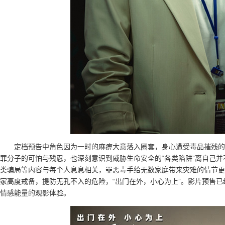
定档预告中角色因为一时的麻痹大意落入圈套，身心遭受毒品摧残的
罪分子的可怕与残忍，也深刻意识到威胁生命安全的“各类陷阱”离自己
类骗局等内容与每个人息息相关，罪恶毒手给无数家庭带来灾难的情节更
家高度戒备，提防无孔不入的危险，“出门在外，小心为上”。影片预售
情感能量的观影体验。