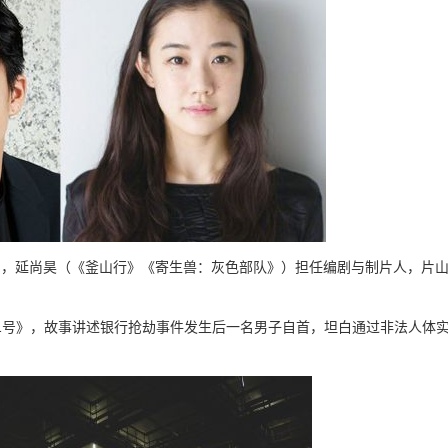
一号》，延尚昊（《釜山行》《寄生兽：灰色部队》）担任编剧与制片人，片
第1号》，故事讲述银行抢劫事件发生后一名男子自首，坦白通过非法人体