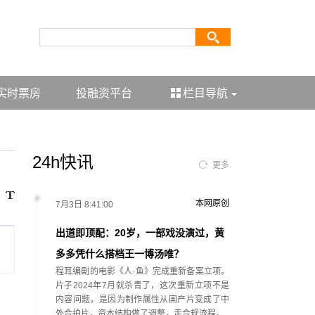
实时票房
投融资平台
栏目导航
24h快讯
更多
本网原创
7月3日 8:41:00
出道即顶配：20岁，一部戏没演过，黄
多多凭什么搭档王一博汤唯？
程耳编剧的电影《人·鱼》完成重新备案立项。
片子2024年7月就杀青了，这次重新立项不是
内容问题，是因为制作属性从国产片变成了中
外合拍片，资本结构做了调整，走合规流程。