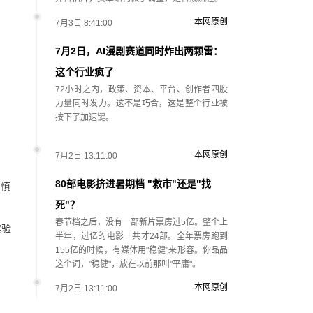
本网原创
7月3日 8:41:00
7月2日，AI漫剧赛道同时炸出两颗雷：
这个行业疯了
72小时之内，政策、资本、平台、创作者四股
力量同时发力。这不是巧合，这是整个行业被
按下了加速键。
本网原创
7月2日 13:11:00
80部电影挤进暑期档 "救市"还是"找
山慎
死"？
春节档之后，没有一部新片票房过5亿。整个上
实验
半年，过亿的电影一共才24部。全年票房跑到
155亿的时候，有媒体用"稳健"来形容。你品品
这个词，"稳健"，放在以前那叫"平庸"。
本网原创
7月2日 13:11:00