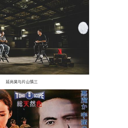
延尚昊与片山慎三