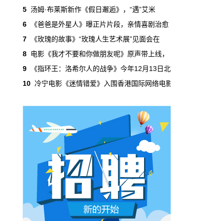
吃掉了整个微短剧市场95%的产量，却几乎没
5
汤姆·布莱斯新作《假日邂逅》，“遇”艾米
有承担过对等的监管成本。
6
《爸爸是外星人》曝正片片段，亲情喜剧治愈
7
《玫瑰的故事》“玫瑰人生艺术展”见面会在
本网原创
6月29日 10:20:00
8
电影《我才不要和你做朋友呢》原声带上线，
年轻人不进电影院了，但电影照样有人
9
《指环王：洛希尔人的战争》今年12月13日北
看
10
冷宁电影《迷情错爱》入围香港国际网络电影
2019年，24岁以下的观众占全年购票人群的
38%。到2025年，这个数字跌到了15%。五年
时间，年轻人在电影院里的占比缩水了一半还
多。20岁以下更夸张，从8.9%跌到2.9%，几
乎归零…
本网原创
6月29日 10:20:00
AI短剧赢了数量，真人短剧赢了命
2026年一季度，全行业上线微短剧12.8万部，
其中AI短剧12.2万部，占比超过95%。真人短
剧？只剩几千部。你猜这95%的AI短剧，拿走
了多少流量？
本网原创
6月28日 13:03:00