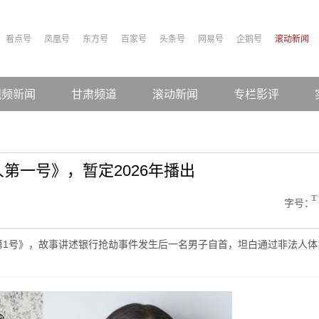
看点号
凤凰号
东方号
百家号
头条号
网易号
企鹅号
滚动新闻
视频新闻
甘肃频道
滚动新闻
专栏影评
第一号》，暂定2026年播出
字号：
人第1号》，故事讲述银行抢劫事件发生后一名男子自首，坦白通过非法人体