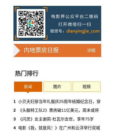
7亿人刷短剧，AI却在把真人演员逼上绝
路
2025年，真人实拍微短剧的上线数量占比约
71%，AI微短剧不到30%。到了2026年第一季
度，这个比例完全倒挂——真人实拍跌到
32%，AI飙升到68%。
本网原创
6月30日 11:35:44
内地票房日报
详细
华策拿《西游记》赌AI那天，半个影视
圈失眠了
热门排行
一个做了几十年传统影视的头部公司，用这种
姿态官宣下场，信号太明确了：AI内容制作不
再是草根创业者的自嗨游戏，正规军来了。
新闻
图片
视频
本网原创
6月30日 11:34:00
1
小贝夫妇穿当年礼服庆25周年结婚纪念日，穿
2
《头脑特工队2》票房破11亿美元，周末或将
7月1日起AI漫剧独立上户：30万以下
3
《闪灵》女主谢莉·杜瓦尔去世，享年75岁
的，平台自己兜着
4
电影《我，就是风！》在广州和云浮举行双城
过去两年，AI漫剧用一种近乎无政府的方式，