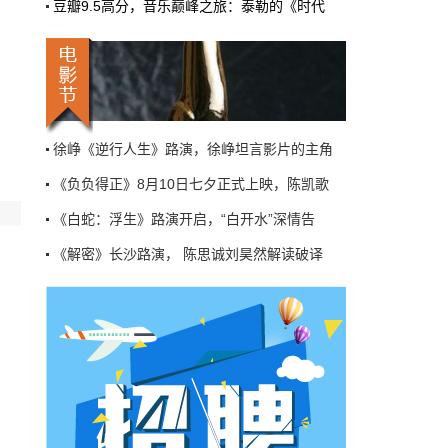
豆瓣9.5高分，音乐巅峰之旅：泰勒的《时代
机率比去年腰斩"，有人说"演员片酬从日薪800
掉到300都没人接"。最诛心的一条是："我们拍
三天的东西，AI一天出八集，还比你好看…
本网原创
6月27日 10:01:00
9万块银幕，全年只卖400亿：电影院的
《负负得正》8月10日七夕正式上映，陈凯歌
钱去哪了？
《白蛇：浮生》路演开启，“白开水”深情告
近80部中外影片，革命历史、喜剧、科幻、动
画，类型挺全。刘烨的《四渡》、皮克斯的
《解密》长沙路演， 陈思诚刘昊然解读破译
《玩具总动员5》、谢苗的《火遮眼》，该有的
牌都亮出来了。
《红楼梦之金玉良缘》在京举行研讨会 ，专
本网原创
6月27日 10:01:00
追光动画电影《白蛇：浮生》全国路演浪漫开
《异曲同“功”》邀请五位奥运冠军等切磋技
7万部AI短剧一夜下架，广电总局这次是
动真格的
徐峥《逆行人生》路演，徐峥坦言影片的主角
6月24日，广电总局官网挂出了一份文件。没
《负负得正》8月10日七夕正式上映，陈凯歌
有发布会，没有吹风会。就这么安安静静地，
把《微短剧发展管理办法（征求意见稿）》摆
《白蛇：浮生》路演开启，“白开水”深情告
到了所有人面前。