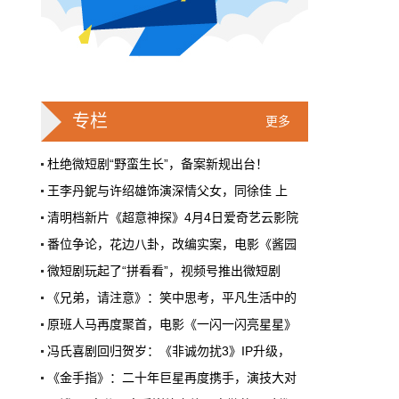
戛纳一句"Fuck AI"，喊出了多少电影人
的遮羞布
2026年6月，法国南部的阳光一如既往地贵，
但今年戛纳最贵的东西，不是红毯上那几百套
高定，而是一句话。
专栏
更多
本网原创
6月28日 9:25:00
杜绝微短剧“野蛮生长”，备案新规出台！
王李丹鈮与许绍雄饰演深情父女，同徐佳 上
周星驰跑去拍AI短剧了，电影院还剩什
清明档新片《超意神探》4月4日爱奇艺云影院
么？
番位争论，花边八卦，改编实案，电影《酱园
5月31号，横店。63岁的周星驰穿着黑色夹克
出现在《食神2026》的开机现场。这部短剧改
微短剧玩起了“拼看看”，视频号推出微短剧
编自他30年前的经典电影，竖屏拍摄，AI辅助
《兄弟，请注意》：笑中思考，平凡生活中的
制作，成本400万。预计9月上线。
原班人马再度聚首，电影《一闪一闪亮星星》
本网原创
6月28日 9:25:00
冯氏喜剧回归贺岁：《非诚勿扰3》IP升级，
红果砸两个亿救真人短剧，图什么？
《金手指》：二十年巨星再度携手，演技大对
短剧从业者在评论区集体破防。有人说"今年开