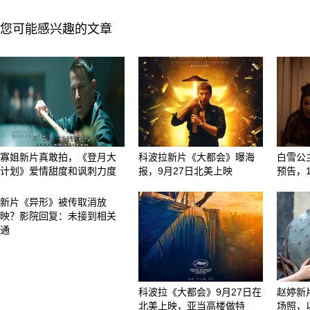
您可能感兴趣的文章
寡姐新片真敢拍，《登月大
科波拉新片《大都会》曝海
白雪公
计划》爱情甜度和讽刺力度
报，9月27日北美上映
预告，
新片《异形》被传取消放
映？影院回复：未接到相关
通
科波拉《大都会》9月27日在
赵婷新
北美上映，亚当高楼做特
场照，