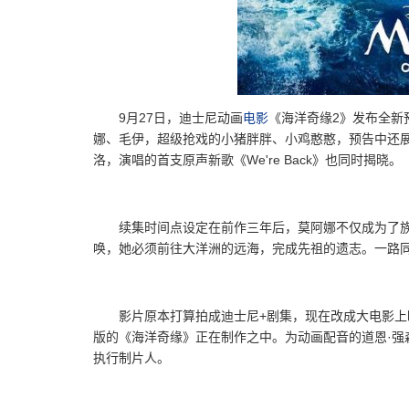
9月27日，迪士尼动画
电影
《海洋奇缘2》发布全新
娜、毛伊，超级抢戏的小猪胖胖、小鸡憨憨，预告中还
洛，演唱的首支原声新歌《We're Back》也同时揭晓。
续集时间点设定在前作三年后，莫阿娜不仅成为了族
唤，她必须前往大洋洲的远海，完成先祖的遗志。一路同行
影片原本打算拍成迪士尼+剧集，现在改成大电影上
版的《海洋奇缘》正在制作之中。为动画配音的道恩·强
执行制片人。