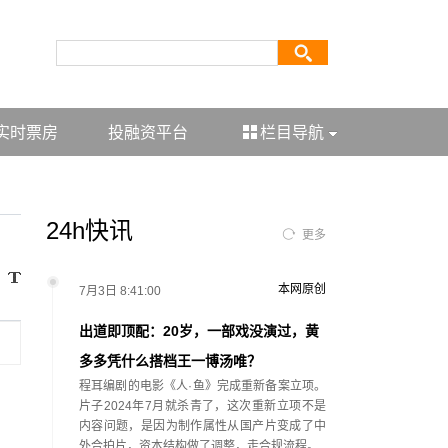
实时票房
投融资平台
栏目导航
24h快讯
更多
本网原创
7月3日 8:41:00
出道即顶配：20岁，一部戏没演过，黄
多多凭什么搭档王一博汤唯？
程耳编剧的电影《人·鱼》完成重新备案立项。
片子2024年7月就杀青了，这次重新立项不是
内容问题，是因为制作属性从国产片变成了中
外合拍片，资本结构做了调整，走合规流程。