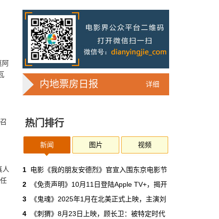
7亿人刷短剧，AI却在把真人演员逼上绝
路
2025年，真人实拍微短剧的上线数量占比约
71%，AI微短剧不到30%。到了2026年第一季
度，这个比例完全倒挂——真人实拍跌到
32%，AI飙升到68%。
莫阿
瓦
本网原创
6月30日 11:35:44
内地票房日报
详细
华策拿《西游记》赌AI那天，半个影视
圈失眠了
的召
热门排行
一个做了几十年传统影视的头部公司，用这种
姿态官宣下场，信号太明确了：AI内容制作不
再是草根创业者的自嗨游戏，正规军来了。
新闻
图片
视频
本网原创
真人
6月30日 11:34:00
1
电影《我的朋友安德烈》官宣入围东京电影节
担任
2
《免责声明》10月11日登陆Apple TV+，揭开
7月1日起AI漫剧独立上户：30万以下
3
《鬼魂》2025年1月在北美正式上映，主演刘
的，平台自己兜着
4
《刺猬》8月23日上映，顾长卫：被特定时代
过去两年，AI漫剧用一种近乎无政府的方式，