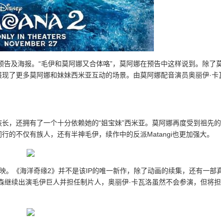
预告及海报。“毛伊和莫阿娜又合体咯”，莫阿娜在预告中这样说到。除了
展现了更多莫阿娜和妹妹西米亚互动的场景。由莫阿娜配音演员奥丽伊·卡
长，还拥有了一个十分依赖她的“姐宝妹”西米亚。莫阿娜再度受到祖先
的不仅有族人，还有半神毛伊，续作中的反派Matangi也更加强大。
映。《海洋奇缘2》并不是该IP的唯一新作，除了动画的续集，还有一部
森继续出演毛伊巨人并担任制片人，奥丽伊·卡瓦洛虽然不会参演，但将