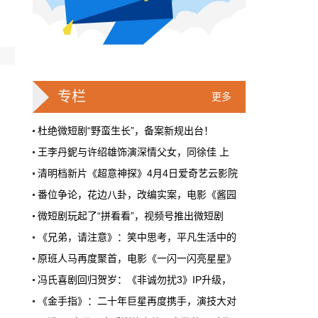
戛纳一句"Fuck AI"，喊出了多少电影人
的遮羞布
2026年6月，法国南部的阳光一如既往地贵，
但今年戛纳最贵的东西，不是红毯上那几百套
高定，而是一句话。
专栏
更多
本网原创
6月28日 9:25:00
杜绝微短剧“野蛮生长”，备案新规出台！
王李丹鈮与许绍雄饰演深情父女，同徐佳 上
周星驰跑去拍AI短剧了，电影院还剩什
清明档新片《超意神探》4月4日爱奇艺云影院
么？
番位争论，花边八卦，改编实案，电影《酱园
5月31号，横店。63岁的周星驰穿着黑色夹克
出现在《食神2026》的开机现场。这部短剧改
微短剧玩起了“拼看看”，视频号推出微短剧
编自他30年前的经典电影，竖屏拍摄，AI辅助
《兄弟，请注意》：笑中思考，平凡生活中的
制作，成本400万。预计9月上线。
纪录电影《凤凰山下·词》在第八届平遥国际
原班人马再度聚首，电影《一闪一闪亮星星》
本网原创
6月28日 9:25:00
电影《变形金刚：起源》首映，全新故事揭擎
冯氏喜剧回归贺岁：《非诚勿扰3》IP升级，
红果砸两个亿救真人短剧，图什么？
《爱丽丝梦游仙境》首登国家大剧院，香港芭
《金手指》：二十年巨星再度携手，演技大对
短剧从业者在评论区集体破防。有人说"今年开