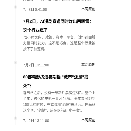
本网原创
7月3日 8:41:00
7月2日，AI漫剧赛道同时炸出两颗雷：
这个行业疯了
72小时之内，政策、资本、平台、创作者四股
力量同时发力。这不是巧合，这是整个行业被
按下了加速键。
本网原创
7月2日 13:11:00
80部电影挤进暑期档 "救市"还是"找
死"？
春节档之后，没有一部新片票房过5亿。整个上
半年，过亿的电影一共才24部。全年票房跑到
155亿的时候，有媒体用"稳健"来形容。你品品
这个词，"稳健"，放在以前那叫"平庸"。
本网原创
7月2日 13:11:00