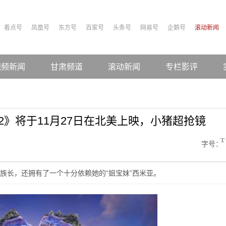
看点号
凤凰号
东方号
百家号
头条号
网易号
企鹅号
滚动新闻
视频新闻
甘肃频道
滚动新闻
专栏影评
2》将于11月27日在北美上映，小猪超抢镜
字号：
族长，还拥有了一个十分依赖她的“姐宝妹”西米亚。