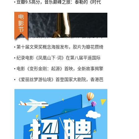
“e起绽放吧”两岸新媒体嘉年华之夜晚会，
豆瓣9.5高分，音乐巅峰之旅：泰勒的《时代
机率比去年腰斩"，有人说"演员片酬从日薪800
掉到300都没人接"。最诛心的一条是："我们拍
国庆喜剧电影《爆款好人》在北京首映，葛优
三天的东西，AI一天出八集，还比你好看…
电影《只此青绿》主创重聚北舞，张晓龙呼吁
本网原创
6月27日 10:01:00
第十届文荣奖概念海报发布，胶片为瓣花攒绮
9万块银幕，全年只卖400亿：电影院的
纪录电影《凤凰山下·词》在第八届平遥国际
钱去哪了？
近80部中外影片，革命历史、喜剧、科幻、动
电影《变形金刚：起源》首映，全新故事揭擎
画，类型挺全。刘烨的《四渡》、皮克斯的
《爱丽丝梦游仙境》首登国家大剧院，香港芭
《玩具总动员5》、谢苗的《火遮眼》，该有的
牌都亮出来了。
“e起绽放吧”两岸新媒体嘉年华之夜晚会，
本网原创
6月27日 10:01:00
国庆喜剧电影《爆款好人》在北京首映，葛优
7万部AI短剧一夜下架，广电总局这次是
电影《只此青绿》主创重聚北舞，张晓龙呼吁
动真格的
第十届文荣奖概念海报发布，胶片为瓣花攒绮
6月24日，广电总局官网挂出了一份文件。没
有发布会，没有吹风会。就这么安安静静地，
把《微短剧发展管理办法（征求意见稿）》摆
到了所有人面前。