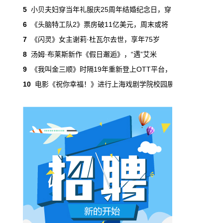
吃掉了整个微短剧市场95%的产量，却几乎没
5
小贝夫妇穿当年礼服庆25周年结婚纪念日，穿
有承担过对等的监管成本。
6
《头脑特工队2》票房破11亿美元，周末或将
7
《闪灵》女主谢莉·杜瓦尔去世，享年75岁
本网原创
6月29日 10:20:00
8
汤姆·布莱斯新作《假日邂逅》，“遇”艾米
年轻人不进电影院了，但电影照样有人
9
《我叫金三顺》时隔19年重新登上OTT平台，
看
10
电影《祝你幸福！》进行上海戏剧学院校园展
2019年，24岁以下的观众占全年购票人群的
38%。到2025年，这个数字跌到了15%。五年
时间，年轻人在电影院里的占比缩水了一半还
多。20岁以下更夸张，从8.9%跌到2.9%，几
乎归零…
本网原创
6月29日 10:20:00
AI短剧赢了数量，真人短剧赢了命
2026年一季度，全行业上线微短剧12.8万部，
其中AI短剧12.2万部，占比超过95%。真人短
剧？只剩几千部。你猜这95%的AI短剧，拿走
了多少流量？
本网原创
6月28日 13:03:00