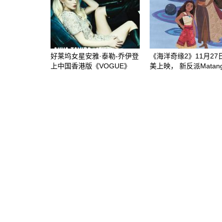
好莱坞女星安雅·泰勒-乔伊登
《海洋奇缘2》11月27
上中国香港版《VOGUE》
美上映， 新反派Matang