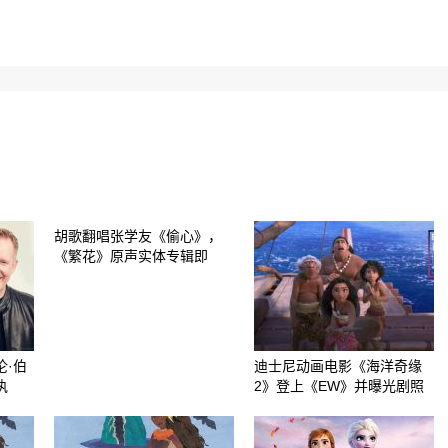
胡歌翻唱张学友《偷心》，
《繁花》原声实体专辑即
伦·伯
迪士尼动画电影《海洋奇缘
执
2》登上《EW》并曝光剧照