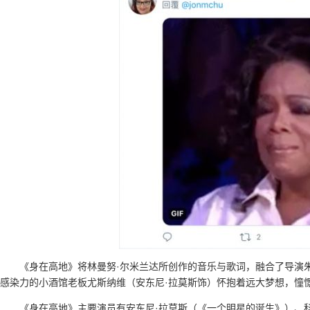
《身在高地》将林曼努·尔米兰达所创作的音乐与歌词，融合了导演
感染力的小酒馆老板尤斯纳维（安东尼·拉莫斯饰）怀抱着远大梦想，憧
《身在高地》主要演员有安东尼·拉莫斯（《一个明星的诞生》）、科