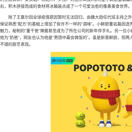
右，积木拼接而成的食材将冰箱装点成了一个可爱治愈的像素美食世界。
除了王嘉尔因全球疫情原因暂时无法回归，由魏大勋任代班主持之外
保证熟悉“配方”的基础上增加了些许不一样的“调味”。小鲜厨董岩磊因
魅力，秘制的“董干爸”辣酱甚至成为了所在公司的新年伴手礼。另一位
他为“奶爸”，网友也认为他是“男团中最会做饭的”。虽是新晋鲜厨，但
不错的厨艺表现。