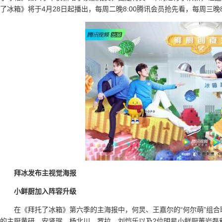
了冰箱》将于4月28日起播出，每周二晚8:00腾讯会员抢先看，每周三晚8
拜冰发布主视觉海报
小鲜厨加入阵容升级
在《拜托了冰箱》第六季的主海报中，何炅、王嘉尔的“何尔萌”组合联
的主厨黄研、安贤珉、杨北川、罗拉、刘恺乐以及2位明星小鲜厨董岩磊