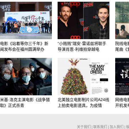
电影《站着等你三千年》新
“小贱贱”瑞安·雷诺兹将联手
院线电
闻发布会在福州圆满举办
导演肖恩·利维拍穿越电
尾曲《
米基·洛克主演电影《战争猎
北美独立电影制片公司A24线
网络电
取》正式杀青
上拍卖电影道具，为疫情
开机发
关于我们
|
联系我们
|
加入我们
|