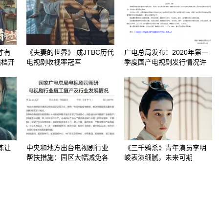
才有
《夫妻的世界》 成JTBC历代
广电总局发布：2020年第一
强档开
电视剧收视率冠军
季度国产电视剧发行情况许
练让
中央和地方出台电视剧行业
《三千鸦杀》青年演员李明
帮扶措施：园区大幅减免各
峻表演细腻，未来可期