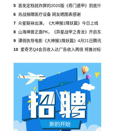
的影视作品，主打“古典美男”概念，涵盖各种
5
首发定档就炸屏的2020版《奇门遁甲》到底什
类型、气质、君子范的靓男美女，重新塑造、
6
肖战捐赠医疗设备 网友晒图表感谢
呈现中国古典之美。即将在优酷视频上线。
7
众星联袂出演，《大神猴1降妖篇》今日上线
新闻速递
4月29日 13:53:05
8
山海神兽正面PK，《异星战甲之青龙》开启东
年度小黑马！喜剧《大赢家》收获不菲
9
谭俏执导电影《大神猴1降妖篇》4月21日腾讯
数据
10
爱奇艺Q4会员收入达广告收入两倍 将推对标Y
《大赢家》的影片质量在及格线以上。这样的
影片如果选错档期，可能水花不大，但放在当
下，没有新片，更缺喜剧，《大赢家》在观看
数据上成了一匹小黑马。
互联网影视
4月29日 13:50:38
网络电影《镇妖宝塔》5月4日优酷电影
频道独家播出
《镇妖宝塔》可谓是今夏最值得期待的爆笑玄
幻爱情电影了，影片集制作精良、戏剧冲突感
强、剧情紧凑有意思等优点于一身，让不少五
一假期由于疫情被“宅”家中的小伙伴摩拳擦…