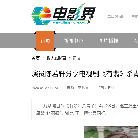
票房数据库
电
首页
新闻中心
图片播报
首页
影人&影事
正文
/
/
演员陈若轩分享电视剧《有翡》杀
来源：电影界
作者：Esther
2020-04-29 14:23
万众瞩目的《有翡》杀青了！4月28日，继主演
“周翡”赵丽颖与“谢允”王一博惊喜同框。