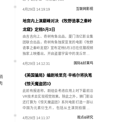
互联网影视
4月29日 14:19:19
地宫内上演巅峰对决 《牧野诡事之秦岭
龙窟》定档5月3日
由吉吉向上、奇树有鱼出品，厦门浩亿影业集
团联合出品，奇树有鱼独家宣发的电影《牧野
诡事之秦岭龙窟》宣布定档5月3日在优酷视频
独家上映播出，开启盗墓宇宙中的发丘世界。
…
国际&好莱坞
4月29日 14:12:31
《美国骗局》编剧埃里克·辛格尔将执笔
俏
肉
《惊天魔盗团3》
此前有报道称，剧组会考虑应用上时下最前沿
VR技术去实现视觉效果。除此之外，狮门影业
还打算为《惊天魔盗团》系列电影打造一部以
中国为元素衍生片，包括从主演到拍摄全部
都…
观点&研究
4月29日 14:11:37