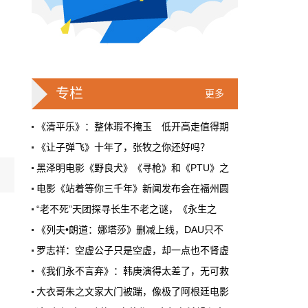
影人&影事
4月29日 13:33:00
郭明翔斩获佛罗伦萨电影金像奖
Monthly最佳男主角
电影《CHEAT作弊》由郭明翔主演并亲自担任
专栏
制作人，虽说这是一部低成本的文艺电影，但
更多
是一致获得了海外各大电影节的高度关注及喜
爱，曾受邀于AAIFF42届纽约亚洲国际电影节
《清平乐》：整体瑕不掩玉 低开高走值得期
首…
观点&研究
4月29日 13:30:00
《让子弹飞》十年了，张牧之你还好吗？
黑泽明电影《野良犬》《寻枪》和《PTU》之
有些电影，不读原著看不懂
电影《站着等你三千年》新闻发布会在福州圆
《封神演义》对于国人的影响力不亚于任何一
部文学名著，从上世纪60年代起，《封神演
“老不死”天团探寻长生不老之谜，《永生之
义》被改编成了40余部影视剧作品。数量虽
《列夫•朗道：娜塔莎》删减上线，DAU只不
多，质量也便良莠不齐。其中较为经典的是
1990年…
罗志祥：空虚公子只是空虚，却一点也不肾虚
新闻速递
4月29日 13:23:36
《我们永不言弃》：韩庚演得太差了，无可救
吉卜力工作室发布经典动画电影背景图
大衣哥朱之文家大门被踹，像极了阿根廷电影
近日，吉卜力工作室再次追加一波壁纸，供宅