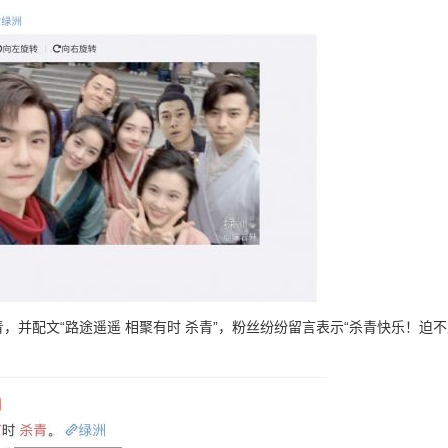
并配文“路途遥遥 相聚有时 杀青”，粉丝纷纷留言表示“杀青快乐！迫不