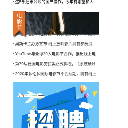
这5部还未公映的国产佳作，今年有希望和大
在家的网友们开视频会议使用，新一波壁纸分
别来自动画电影《红猪》《猫的报恩》《百变
狸猫》和《记忆中的玛妮》。
国际&好莱坞
4月29日 13:12:09
奥斯卡主办方宣布:线上放映影片具有参赛资
儿童恐怖历险小说《鸡皮疙瘩》有望拍
YouTube与全球20大电影节合作，推出线上电
真人剧集
小说《鸡皮疙瘩》系列将有望拍成一部新的真
第70届德国电影劳拉奖正式揭晓，《系统破坏
人剧集，该剧将由曾制作过两部《鸡皮疙瘩》
2020年多伦多国际电影节不会延期，将有线上
大电影的尼尔·H·莫瑞兹联手Scholastic娱乐公
司、索尼影业电视部共同打造，将涉及哪些…
本届港姐选举设置全民投票环节，将以网络形
国际&好莱坞
4月29日 13:07:00
戛纳电影节发布虚拟电影市场计划
《复联》上映一周年,初代v6合体照曝
多伦多电影节组委会：考虑线上举办，不会推
光！
奥斯卡主办方宣布:线上放映影片具有参赛资
近日，为庆祝《复仇者联盟4：终局之战》上映
一周年纪念日，导演罗素兄弟（安东尼·罗素与
YouTube与全球20大电影节合作，推出线上电
乔·罗素）在社交平台曝光了一组影片幕后照，
第70届德国电影劳拉奖正式揭晓，《系统破坏
瞬间又将影迷们带回到那些激动人心的时…