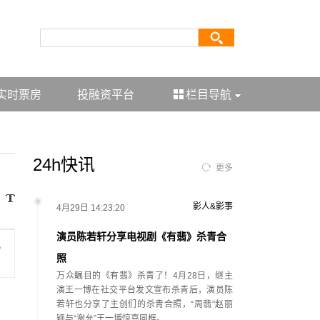
实时票房
投融资平台
栏目导航
24h快讯
更多
影人&影事
4月29日 14:23:20
演员陈若轩分享电视剧《有翡》杀青合
，
照
万众瞩目的《有翡》杀青了！4月28日，继主
演王一博在社交平台发文宣布杀青后，演员陈
若轩也分享了主创们的杀青合照，“周翡”赵丽
颖与“谢允”王一博惊喜同框。