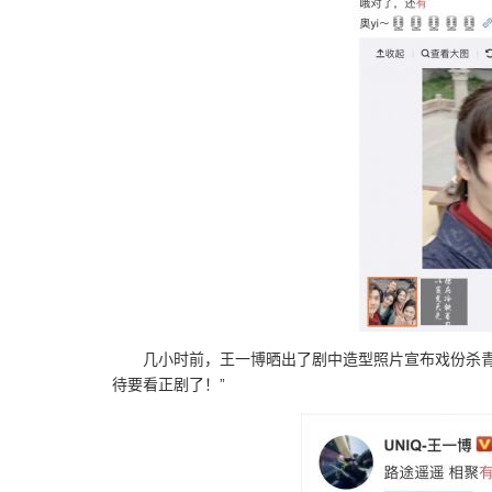
几小时前，王一博晒出了剧中造型照片宣布戏份杀青，
待要看正剧了！”