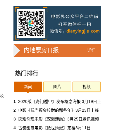
网剧8.2电影2.9，《龙岭迷窟》口碑为
何两极化？
4月1日，根据天下霸唱小说改编的网剧《龙岭
迷窟》迎来线上首映。4月2日，小说同名网络
电影登陆长视频平台。截至当前，两部作品在
豆瓣平台分别取得8.2分、2.9分，成就该系
列…
新闻速递
4月29日 14:05:44
内地票房日报
详细
大型战争题材电影《血沃宁夏红》举行
新闻发布会
热门排行
进入新时期，宁夏发生了翻天覆地的变化。爱
国教育电影《血沃宁夏红》的推出，让宁夏人
民不忘历史，牢记历史，珍惜现有的幸福生
新闻
图片
视频
活，为建设美丽新宁夏、共圆伟大中国梦做出
及
更…
电视&剧集
4月29日 13:58:36
1
2020版《奇门遁甲》发布概念海报 3月19日上
2
电影《我当摸金校尉的那些年》3月23日上线
朱时茂监制古风竖屏短剧《桃花落尽与
3
灾难伦理电影《深海迷航》3月25日腾讯视频
君还》即将上线
4
古装甜宠电影《绝世娇妃》定档3月11日
《桃花落尽与君还》是一部描写潘瑯人物命运