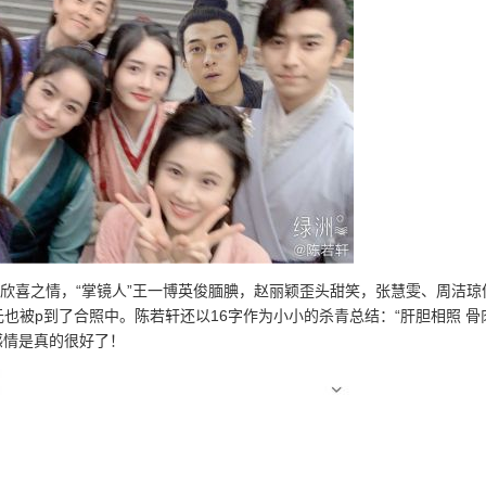
的欣喜之情，“掌镜人”王一博英俊腼腆，赵丽颖歪头甜笑，张慧雯、周洁琼
也被p到了合照中。陈若轩还以16字作为小小的杀青总结：“肝胆相照 骨
感情是真的很好了！