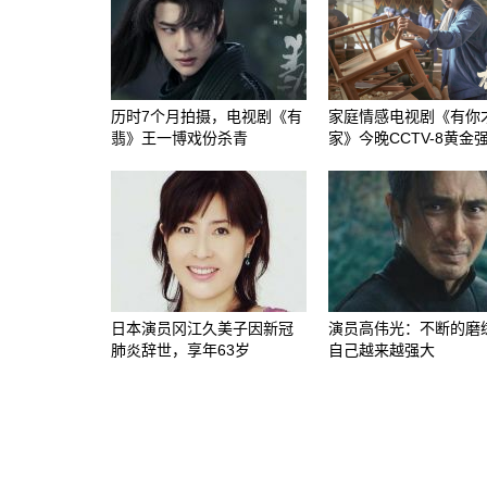
历时7个月拍摄，电视剧《有
家庭情感电视剧《有你
翡》王一博戏份杀青
家》今晚CCTV-8黄金
日本演员冈江久美子因新冠
演员高伟光：不断的磨
肺炎辞世，享年63岁
自己越来越强大