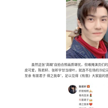
虽然这张“高糊”自拍合照画质堪忧，但难掩演员们
皮可爱，陈若轩、张昕宇甘当绿叶，就连不在场的冷纪元
至亲 有匪君子 得之我幸”，足以见得《有翡》大家庭的