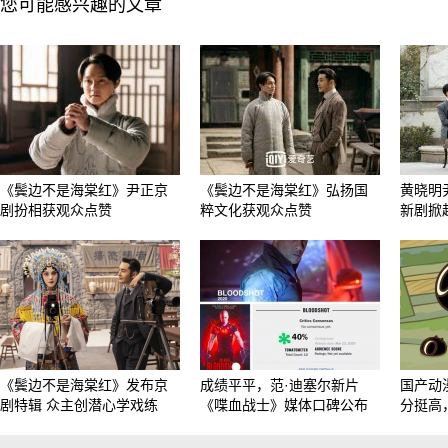
您可能感兴趣的文章
《鬓边不是海棠红》尹正京
《鬓边不是海棠红》弘扬国
黄晓明
剧扮相获观众点赞
粹文化获观众点赞
新剧掀起
《鬓边不是海棠红》发布京
成绩平平，范·迪塞尔新片
国产动
剧特辑 众主创潜心学戏练
《喋血战士》媒体口碑公布
分挺高