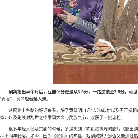
剧集播出半个月后，豆瓣评分更是从6.9分，一路逆袭至7.5分，可
“真香”，真的越看越入迷。
从网络上各路的好评来看，除了黄晓明自评“去油成功”以及尹正扮
微，以及副线对乱世之中家国大义与民族气节，收获了一批忠粉。
很多年轻人谈及京剧的时候，多是想到了陈凯歌执导的影片《霸王别
种不同年龄层。如今，因为《鬓边》的热播，戏剧的魅力是否又能通过