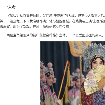
“入戏”
《鬓边》从官宣开拍时，就扛着“于正剧”的大旗，但不少人看完之
钟，一边是程二爷（黄晓明饰演）驰马凯旋回城，在线换装上演“土匪”
去寿宴，却为了新戏，在风月场所研究女性仪态。
两位主角给观众的初印象就变得格外立体，一个是爱国热血的商人，