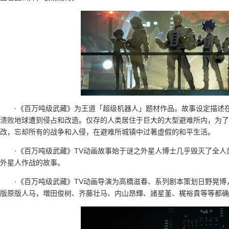
·《百万吨级武藏》为王道「超级机器人」题材作品。故事设定描述
溃败地球遭到侵占和改造。仅存的人类居住于巨大的大型避难所内，为了
改，忘却所有的战争和入侵，在避难所城镇中过著虚假的和平生活。
·《百万吨级武藏》TV动画故事始于谜之外星人博士几乎毁灭了全
外星人作战的故事。
·《百万吨级武藏》TV动画导演为高橋滋春、系列剧本策划日野晃
版原版人马，増田俊树、齐藤壮马、内山昂輝、諸星堇、梶裕貴等等都确