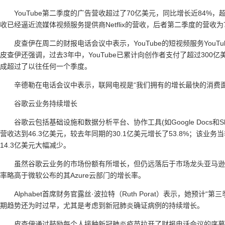
YouTube第二季度的广告营收超过了70亿美元，同比增长近84%，
收已经逼近流媒体视频服务提供商Netflix的营收，后者第二季度的营收为7
皮查伊在周二的财报电话会议中表示，YouTube的短视频服务YouTub
皮查伊还强调，过去3年中，YouTube已累计向创作者支付了超过300亿
成超过了以往任何一个季度。
辛德勒在电话会议中表示，联网电视是“我们拥有的增长最快的消费面”。
谷歌云业务持续增长
谷歌云包括基础设施和数据分析平台、协作工具(如Google Docs和
营收达到46.3亿美元，较去年同期的30.1亿美元增长了53.8%；该业
14.3亿美元大幅减少。
虽然谷歌云业务的市场份额有所增长，但仍远落后于市场龙头亚马逊a
率略高于微软公布的其Azure云部门的增长率。
Alphabet首席财务官露丝·波拉特（Ruth Porat）表示，她
期趋势还为时过早，尤其是考虑到新冠肺炎确证病例的持续增长。
皮查伊通过鼓励每个人接种新冠肺炎疫苗拉开了财报电话会议的序幕