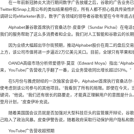
在一年前新冠肺炎大流行期间数字广告放缓之后，谷歌的广告业务
Twitter和Snap上周公布的类似结果相呼应，所有人都不担心极具传
调研公司eMarketer表示，数字广告领域的领导者谷歌有望在今年年底
Alphabet兼谷歌首席执行官桑达尔·皮查伊（Sundar Picha
我们的服务帮助了这么多消费者和企业。我们对人工智能和谷歌云的长期
因为业绩大幅超出华尔街预期，推动Alphabet股价在周二的盘后交易
上方，该公司市值将进一步逼近2万亿美元关口。目前，全球只有苹果和
OANDA高级市场分析师爱德华·莫亚（Edward Moya）指出:“A
来，YouTube广告营收几乎翻了一番，云业务营收同比增长超过53%。”
在5月份与雅虎财经的一次独家会谈中，Alphabet首席执行官桑达尔·皮查
使考虑到该公司参与的其他项目。“我看到了所有的局限。即使在今天，
键词，”他说。“我们还有很长的路要走，才能真正理解用户的意图是什
登月计划，”皮查伊补充说。
随着美国国会议员就是否加强对大型科技巨头的监管展开辩论，谷歌以
己陷入了政治风暴。皮查伊警告说，随着政府采取行动保护用户隐私和数
YouTube广告营收超预期