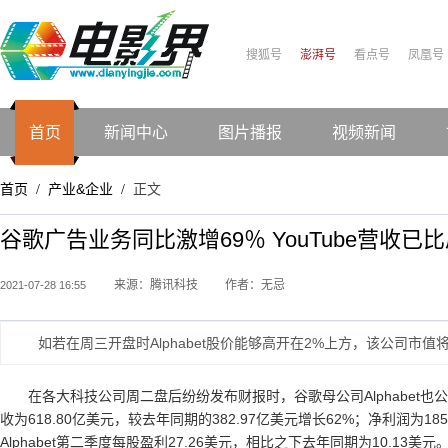
搜狐号
澎湃号
看点号
凤凰号
首页
新闻中心
图片播报
视频新闻
首页
产业&企业
正文
/
/
谷歌广告业务同比激增69％ YouTube营收已比肩Ne
来源：腾讯科技
作者：无忌
2021-07-28 16:55
如若在周三开盘时Alphabet股价能够高开在2%上方，该公司市
在各大科技公司周二盘后纷纷发布财报时，谷歌母公司Alphabet也公
收为618.80亿美元，较去年同期的382.97亿美元增长62%；净利润为18
Alphabet第二季度每股盈利27.26美元，相比之下去年同期为10.13美元