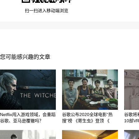
扫一扫进入移动端浏览
您可能感兴趣的文章
Netflix闯入游戏领域，会重蹈
谷歌公布2020全球电影“热
谷歌将
谷歌、亚马逊覆辙吗？
搜”榜 《寄生虫》登顶 《
10部V