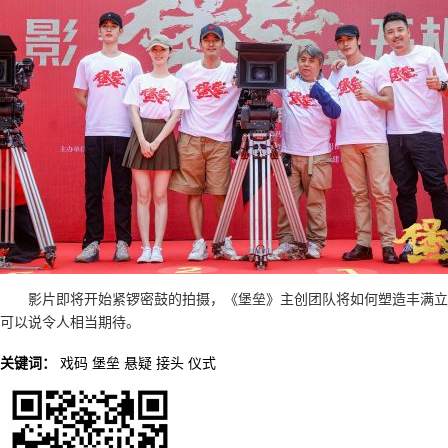
影片即将开始紧锣密鼓的拍摄，《堡垒》主创团队将如何塑造丰满立
可以说令人相当期待。
关键词：
戏码
堡垒
悬疑
接头
仪式