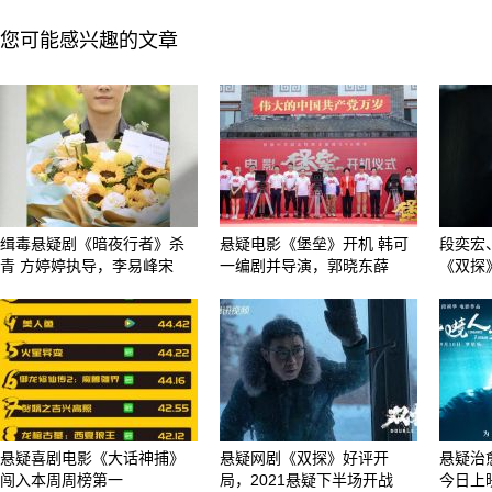
您可能感兴趣的文章
缉毒悬疑剧《暗夜行者》杀
悬疑电影《堡垒》开机 韩可
段奕宏
青 方婷婷执导，李易峰宋
一编剧并导演，郭晓东薛
《双探
悬疑喜剧电影《大话神捕》
悬疑网剧《双探》好评开
悬疑治
闯入本周周榜第一
局，2021悬疑下半场开战
今日上