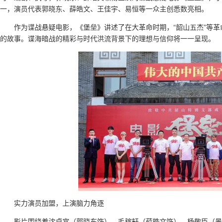
一，演员代表郭晓东、薛皓文、王佳宇、易恒等一众主创悉数亮相。
作为谍战悬疑电影，《堡垒》讲述了在大革命时期，“韶山五杰”等
的故事。谍海暗战的精彩与时代洪流背景下的理想与信仰将一一呈现。
实力演员加盟，上演脑力角逐
影片围绕着沈卓宜（郭晓东饰）、毛稼轩（薛皓文饰）、杨敬臣（景