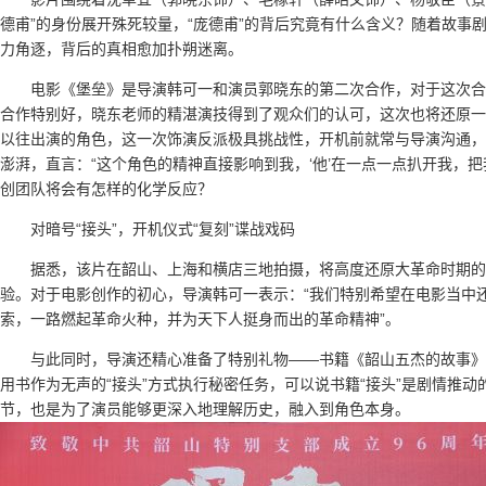
德甫”的身份展开殊死较量，“庞德甫”的背后究竟有什么含义？随着故事
力角逐，背后的真相愈加扑朔迷离。
电影《堡垒》是导演韩可一和演员郭晓东的第二次合作，对于这次合
合作特别好，晓东老师的精湛演技得到了观众们的认可，这次也将还原一
以往出演的角色，这一次饰演反派极具挑战性，开机前就常与导演沟通，
澎湃，直言：“这个角色的精神直接影响到我，‘他’在一点一点扒开我，
创团队将会有怎样的化学反应？
对暗号“接头”，开机仪式“复刻”谍战戏码
据悉，该片在韶山、上海和横店三地拍摄，将高度还原大革命时期
验。对于电影创作的初心，导演韩可一表示：“我们特别希望在电影当中
索，一路燃起革命火种，并为天下人挺身而出的革命精神”。
与此同时，导演还精心准备了特别礼物——书籍《韶山五杰的故事》
用书作为无声的“接头”方式执行秘密任务，可以说书籍“接头”是剧情推动
节，也是为了演员能够更深入地理解历史，融入到角色本身。