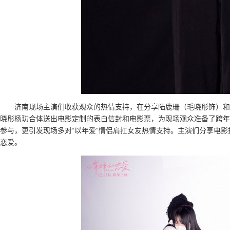
济南现场主演们收获观众的热情支持，在分享陆鹿珊（毛晓彤饰）和
晓彤杨玏合体送出电影定制的表白信封和电影票，为现场观众准备了跨年
参与，更引发现场多对“以年爱”情侣肩扛女友热情支持。主演们分享电
恋爱。