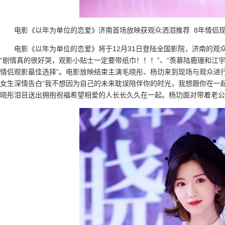
电影《以年为单位的恋爱》济南首场放映获观众洒泪推荐 8年情侣
电影《以年为单位的恋爱》将于12月31日登陆全国影院，济南的
“剧情真的很好哭，观影小贴士一定要带纸巾！！！”、“羡慕陆鹿珊和江
情侣观影最佳选择”。电影放映结束主演毛晓彤、杨玏来到现场与观众进
女生深情告白“我不想因为自己的未来耽误陪伴你的时光，我想跟你在一
晓彤泪目送出拥抱祝福希望相爱的人长长久久在一起。杨玏面对带着老公