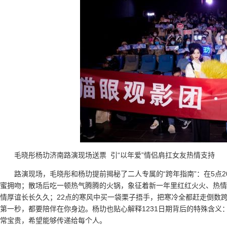
毛晓彤杨玏济南路演现场送票 引“以年爱”情侣肩扛女友热情支持
路演现场，毛晓彤和杨玏提前揭秘了二人专属的“跨年指南”：在5点
蜜拥吻；散场后吃一顿热气腾腾的火锅，象征着新一年里红红火火、热情
情厚谊长长久久；22点的寒风中买一袋栗子捂手，把寒冷全都赶走倒数
第一秒，都要陪伴在你身边。杨玏也贴心解释1231日期背后的特殊含义：
常宝贵，希望能够传递给每个人。