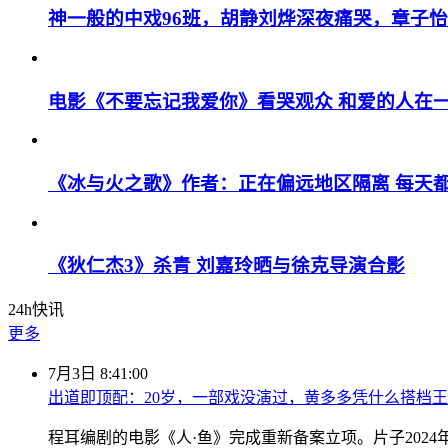
神一般的中戏96班，胡静刘烨深夜痛哭，章子
电影《不要忘记我爱你》看哭观众 和爱的人在
《冰与火之歌》作者：正在偏远地区隔离 每天
《狄仁杰3》杀青 刘嘉玲晒与徐克导演合影
24h快讯
更多
7月3日 8:41:00
出道即顶配：20岁，一部戏没演过，黄多多凭什么搭档
程耳编剧的电影《人·鱼》完成重新备案立项。片子20