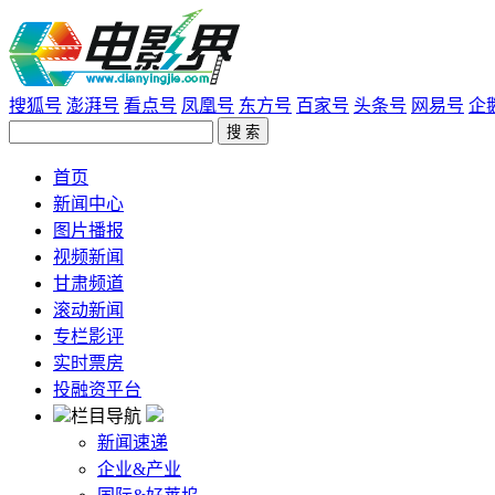
搜狐号
澎湃号
看点号
凤凰号
东方号
百家号
头条号
网易号
企
首页
新闻中心
图片播报
视频新闻
甘肃频道
滚动新闻
专栏影评
实时票房
投融资平台
栏目导航
新闻速递
企业&产业