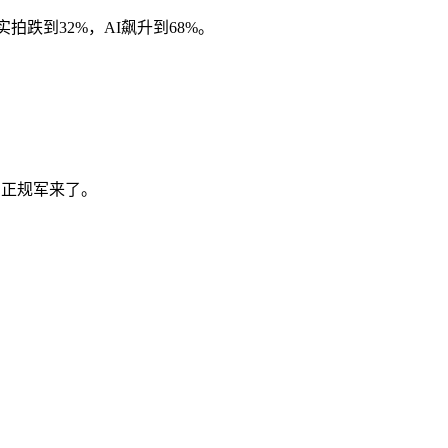
拍跌到32%，AI飙升到68%。
，正规军来了。