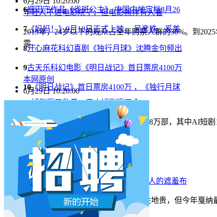
6月29日 10:20:00
6
细田守作品《雀斑公主》 中国内地定档8月26
年轻人不进电影院了，但电影照样有人看
7
《妈妈！》9月10日正式上映， 吴彦姝、奚美
2019年，24岁以下的观众占全年购票人群的38%。到2
零…
8
开心麻花科幻喜剧《独行月球》沈腾金句频出
9
古天乐科幻电影《明日战记》首日票房4100万
本网原创
10
《明日战记》首日票房4100万 ，《独行月球
6月29日 10:20:00
AI短剧赢了数量，真人短剧赢了命
2026年一季度，全行业上线微短剧12.8万部，其中AI短
本网原创
6月28日 13:03:00
戛纳一句"Fuck AI"，喊出了多少电影人的遮羞布
2026年6月，法国南部的阳光一如既往地贵，但今年戛