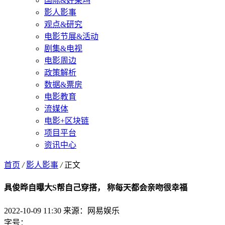
国际&好莱坞
影人影事
观点&研究
电影节展&活动
剧集&电视
电影周边
政策解析
数据&票房
电影教育
流媒体
电影+区块链
项目平台
资讯中心
首页
/
影人影事
/
正文
具俊晔自曝大S帮自己穿搭， 称每天都会亲吻很幸福
2022-10-09 11:30
来源：网易娱乐
字号：