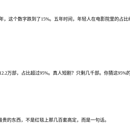
025年，这个数字跌到了15%。五年时间，年轻人在电影院里的占比缩
剧12.2万部，占比超过95%。真人短剧？只剩几千部。你猜这95
纳最贵的东西，不是红毯上那几百套高定，而是一句话。