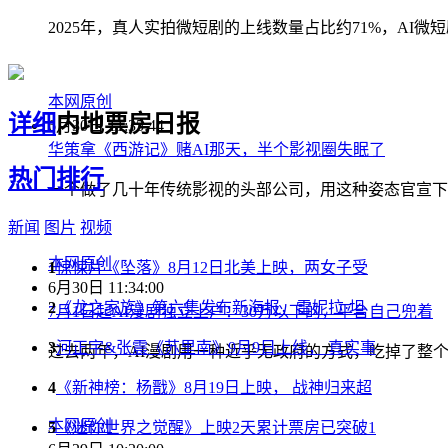
2025年，真人实拍微短剧的上线数量占比约71%，AI微短
本网原创
详细
内地票房日报
6月30日 11:35:44
华策拿《西游记》赌AI那天，半个影视圈失眠了
热门排行
一个做了几十年传统影视的头部公司，用这种姿态官宣下
新闻
图片
视频
本网原创
1
惊悚片《坠落》8月12日北美上映，两女子受
6月30日 11:34:00
2
《龙之家族》第六集发布新海报，雷妮拉·坦
7月1日起AI漫剧独立上户：30万以下的，平台自己兜着
3
河正宇&张震《苏里南》9月9日上线， 真实事
过去两年，AI漫剧用一种近乎无政府的方式，吃掉了整个
4
《新神榜：杨戬》8月19日上映， 战神归来超
本网原创
5
《迷你世界之觉醒》上映2天累计票房已突破1