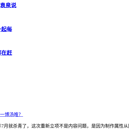
怡袁泉说
一起每
都在赶
王一博汤唯？
24年7月就杀青了，这次重新立项不是内容问题，是因为制作属性