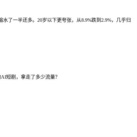
水了一半还多。20岁以下更夸张，从8.9%跌到2.9%，几乎归
%的AI短剧，拿走了多少流量？