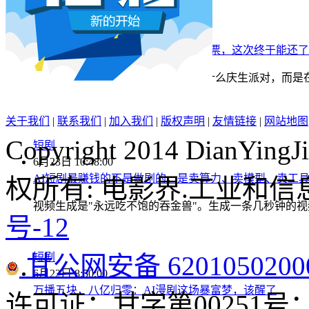
本网原创
6月23日 10:48:00
《功夫女足》七月见！欠星爷的电影票，这次终于能还了
6月22日，周星驰64岁生日。他没搞什么庆生派对，而
说：在赶后期，可能7月上。
关于我们
|
联系我们
|
加入我们
|
版权声明
|
友情链接
|
网站地图
Copyright 2014 DianYingJi
短剧
6月23日 10:48:00
AI短剧最赚钱的不是做剧的，是卖算力、卖模型、卖工
权所有: 电影界.工业和
视频生成是"永远吃不饱的吞金兽"。生成一条几秒钟的视频
号-12
短剧
甘公网安备 6201050200
6月22日 8:50:00
万播五块，八亿归零：AI漫剧这场暴富梦，该醒了
许可证：甘字第00251