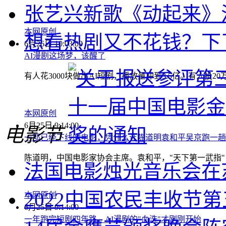
张艺兴新歌《动起来》
本网原创
想看热剧又不花钱？下
6月26日 10:03:00
AI漫剧这场梦，该醒了
有人花3000块做出AI短剧，播放量冲到3.5亿。有人
本网原创
6月25日 9:14:00
电影节
一部已经下线的电影，凭什么让陈道明袁和平吴京跑一趟
陈道明，中国电影家协会主席。袁和平，"天下第一武指"
法国电影烛光音乐会在
2022中国农民丰收节
本网原创
6月25日 9:14:00
一年跑完短剧四年路，AI漫剧的"血洗"才刚刚开始