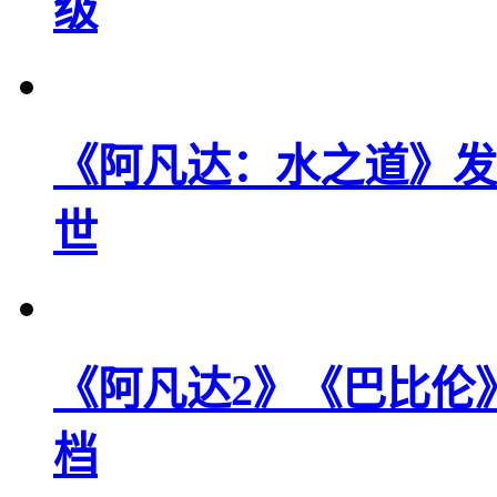
级
《阿凡达：水之道》发
世
《阿凡达2》《巴比伦》
档