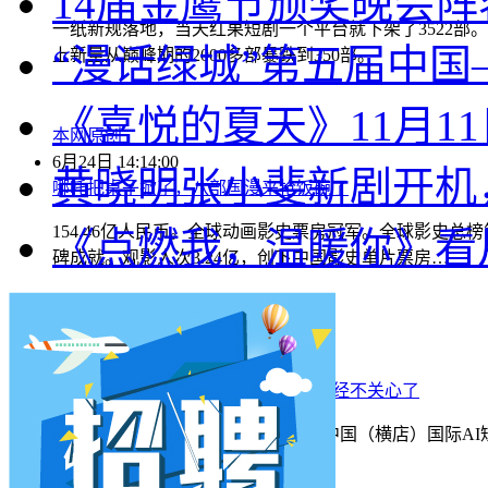
14届金鹰节颁奖晚会阵
一纸新规落地，当天红果短剧一个平台就下架了3522部。
“漫话绿城”第五届中
上新量从巅峰期的2000多部暴跌到350部。
《喜悦的夏天》11月1
本网原创
6月24日 14:14:00
黄晓明张小斐新剧开机
哪吒把桌子掀了，八部国漫来抢饭碗了
154.46亿人民币。全球动画影史票房冠军。全球影史总榜
《点燃我，温暖你》看
碑成就。观影人次3.24亿，创下中国影史单片票房…
本网原创
6月24日 14:14:00
横店要开AI短剧大会了，但群演们已经不关心了
6月26号，横店要开一个大会。2026中国（横店）国际