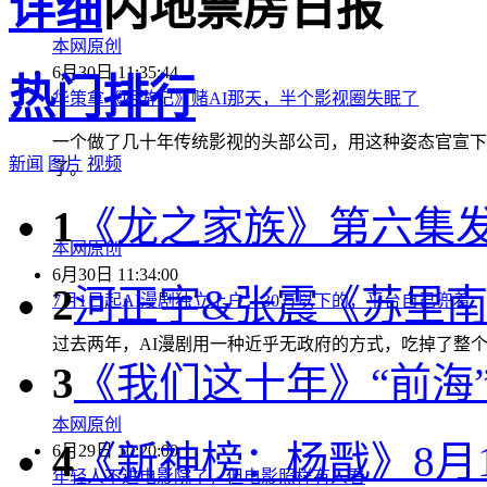
详细
内地票房日报
本网原创
6月30日 11:35:44
热门排行
华策拿《西游记》赌AI那天，半个影视圈失眠了
一个做了几十年传统影视的头部公司，用这种姿态官宣下
新闻
图片
视频
了。
1
《龙之家族》第六集发
本网原创
6月30日 11:34:00
2
河正宇&张震《苏里南
7月1日起AI漫剧独立上户：30万以下的，平台自己兜着
过去两年，AI漫剧用一种近乎无政府的方式，吃掉了整个
3
《我们这十年》“前海”
本网原创
4
《新神榜：杨戬》8月
6月29日 10:20:00
年轻人不进电影院了，但电影照样有人看