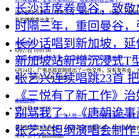
9万块银幕，全年只卖400亿：电影院的钱去哪了？
长沙话席卷曼谷，致敬
近80部中外影片，革命历史、喜剧、科幻、动画，类型
有的牌都亮出来了。
时隔三年，重回曼谷，
长沙话唱到新加坡，延
本网原创
6月27日 10:01:00
新加坡站新增沉浸式T型
7万部AI短剧一夜下架，广电总局这次是动真格的
6月24日，广电总局官网挂出了一份文件。没有发布会
张艺兴连续唱跳23首 
稿）》摆到了所有人面前。
《三悦有了新工作》治
本网原创
6月26日 10:03:00
别骂我了，《唐朝诡事
影视行业冷透了：167个人抢一个活，顶流演员台上求工
张艺兴担纲演唱会制作
董子健领奖的时候说："我还是演员董子健，有合适的角色
工作"三个字脱口而出。