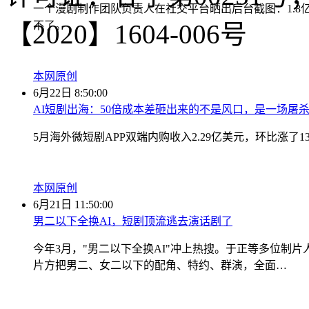
一个漫剧制作团队负责人在社交平台晒出后台截图：1.8亿
不了。
【2020】1604-006号
本网原创
6月22日 8:50:00
AI短剧出海：50倍成本差砸出来的不是风口，是一场屠
5月海外微短剧APP双端内购收入2.29亿美元，环比涨了
本网原创
6月21日 11:50:00
男二以下全换AI，短剧顶流逃去演话剧了
今年3月，"男二以下全换AI"冲上热搜。于正等多位制
片方把男二、女二以下的配角、特约、群演，全面…