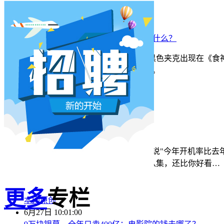
本网原创
6月28日 9:25:00
周星驰跑去拍AI短剧了，电影院还剩什么？
5月31号，横店。63岁的周星驰穿着黑色夹克出现在《食
辅助制作，成本400万。预计9月上线。
本网原创
6月28日 9:25:00
红果砸两个亿救真人短剧，图什么？
短剧从业者在评论区集体破防。有人说"今年开机率比去年腰
是："我们拍三天的东西，AI一天出八集，还比你好看…
更多
专栏
本网原创
6月27日 10:01:00