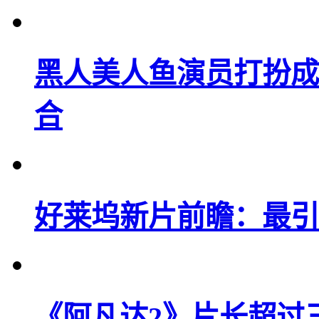
黑人美人鱼演员打扮成
合
好莱坞新片前瞻：最引
《阿凡达2》片长超过