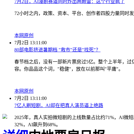
7月2日，AI漫剧赛道同时炸出两颗雷：这个行业疯了
72小时之内，政策、资本、平台、创作者四股力量同时
本网原创
7月2日 13:11:00
80部电影挤进暑期档 "救市"还是"找死"？
春节档之后，没有一部新片票房过5亿。整个上半年，过亿
容。你品品这个词，"稳健"，放在以前那叫"平庸"。
本网原创
7月2日 13:11:00
7亿人刷短剧，AI却在把真人演员逼上绝路
2025年，真人实拍微短剧的上线数量占比约71%，AI微
32%，AI飙升到68%。