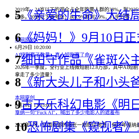
2019年，24岁以下的观众占全年购票人群的38%。到2
5
《亲爱的生命》大结
还多。20岁以下更夸张，从8.9%跌到2.9%，几乎归零…
6
《妈妈！》9月10日
本网原创
6月29日 10:20:00
AI短剧赢了数量，真人短剧赢了命
7
细田守作品《雀斑公主
2026年一季度，全行业上线微短剧12.8万部，其中AI短
拿走了多少流量？
8
《新大头儿子和小头
本网原创
9
古天乐科幻电影《明日
6月28日 13:03:00
戛纳一句"Fuck AI"，喊出了多少电影人的遮羞布
10
恐怖剧集《窥视者》1
2026年6月，法国南部的阳光一如既往地贵，但今年戛