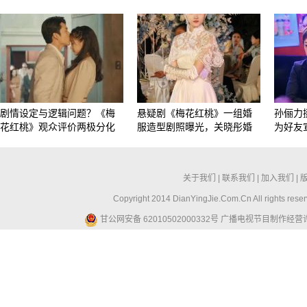
剧情设定与逻辑问题？《梅
悬疑剧《梅花红桃》一组婚
孙俪力
花红桃》观众评价两极分化
服造型剧照曝光，关晓彤婚
为好友
关于我们
|
联系我们
|
加入我们
|
Copyright 2014 DianYingJie.Com.Cn All ri
甘公网安备 62010502000332号
广播电视节目制作经营许可