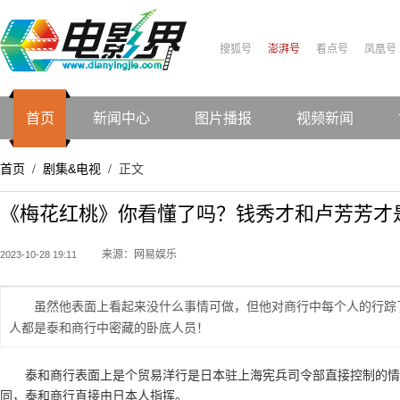
搜狐号
澎湃号
看点号
凤凰号
首页
新闻中心
图片播报
视频新闻
首页
剧集&电视
正文
/
/
《梅花红桃》你看懂了吗？钱秀才和卢芳芳才
来源：网易娱乐
2023-10-28 19:11
虽然他表面上看起来没什么事情可做，但他对商行中每个人的行踪
人都是泰和商行中密藏的卧底人员！
泰和商行表面上是个贸易洋行是日本驻上海宪兵司令部直接控制的
同，泰和商行直接由日本人指挥。