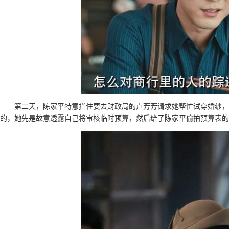
第二天，陈家平特意拦住要去财政局的卢芳芳请求她帮忙试穿婚纱
的，她先是故意透露自己将审核临时预算，然后给了陈家平偷拍预算表的