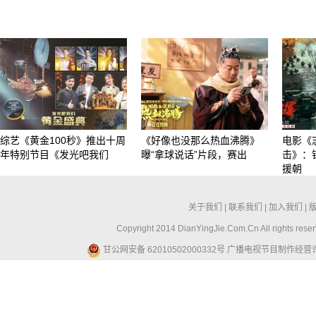
综艺《黄金100秒》推出十周
《好像也没那么热血沸腾》
电影《
年特别节目《发光吧我们
曝“拿球说话”片段，赛出
击》：
援朝
关于我们
|
联系我们
|
加入我们
|
Copyright 2014 DianYingJie.Com.Cn All ri
甘公网安备 62010502000332号
广播电视节目制作经营许可