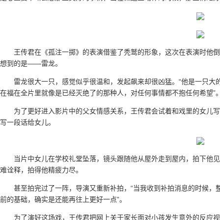
王传君在《孤注一掷》的表演借鉴了秃鹫的形象，这次在表演时他倒
想到的是——雷龙。
雷龙很大一只，感觉似乎很温和，发起飙来却很凶猛。“他是一只大
在福在全片里就像是已经灭绝了的那种人，对任何事情都不抱任何希望”
为了更好进入影片中的父女情感关系，王传君会试着和戏里的女儿写
写一段话给女儿。
当片中女儿在学校礼堂坠落，镜头跟随他从屋外走到屋内，拍下他见
难诠释，拍得他精疲力尽。
甚至拍完过了一阵，导演又重新补拍，“当我收到补拍消息的时候，
前的基础，确实是还能再往上更好一点”。
为了演好这场戏，王传君把网上关于家长面对小孩发生意外的反应视