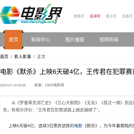
搜狐号
澎湃号
看点号
凤凰号
首页
新闻中心
图片播报
视频新闻
首页
影人影事
正文
/
/
电影《默杀》上映6天破4亿，王传君在犯罪赛
来源：1905电影网
2024-07-10 00:06
从《罗曼蒂克消亡史》《兰心大剧院》《无名》《孤注一掷》到这
色，有观众评价：“王传君在犯罪道路上越走越顺了”。
上映6天破4亿、连续3日票房逆跌的
电影
《默杀》，为今年暑期档的