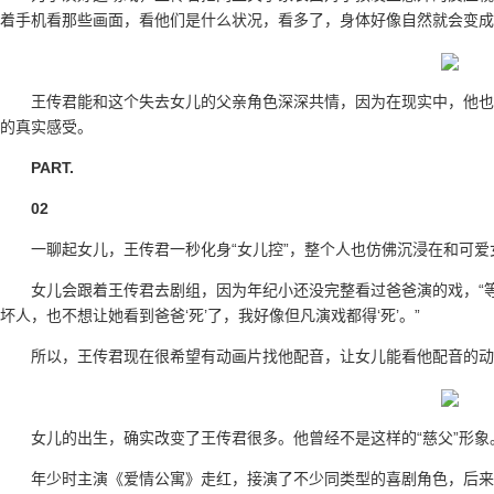
着手机看那些画面，看他们是什么状况，看多了，身体好像自然就会变成
王传君能和这个失去女儿的父亲角色深深共情，因为在现实中，他也
的真实感受。
PART.
02
一聊起女儿，王传君一秒化身“女儿控”，整个人也仿佛沉浸在和可
女儿会跟着王传君去剧组，因为年纪小还没完整看过爸爸演的戏，“
坏人，也不想让她看到爸爸‘死’了，我好像但凡演戏都得‘死’。”
所以，王传君现在很希望有动画片找他配音，让女儿能看他配音的动
女儿的出生，确实改变了王传君很多。他曾经不是这样的“慈父”形象
年少时主演《爱情公寓》走红，接演了不少同类型的喜剧角色，后来