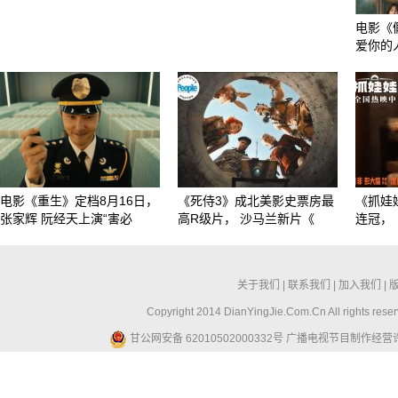
电影《
爱你的
电影《重生》定档8月16日，
《死侍3》成北美影史票房最
《抓娃
张家辉 阮经天上演“害必
高R级片， 沙马兰新片《
连冠，
关于我们
|
联系我们
|
加入我们
|
Copyright 2014 DianYingJie.Com.Cn All ri
甘公网安备 62010502000332号
广播电视节目制作经营许可