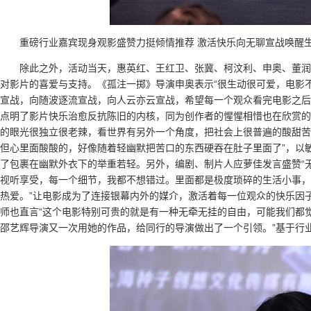
重磅行业嘉宾现身观影盛赞力挺倾情推荐 激活快乐向无聊宣战唤醒
除此之外，活动当天，惠英红、王红卫、张冀、柯汶利、申奥、董润
对影片的喜爱与支持。《孤注一掷》导演申奥表示“很生动很可爱，电影
宣战，向随波逐流宣战，向人云亦云宣战，希望每一个观众看完电影之后
点明了影片快乐治愈反抗陈旧的内核，同为创作者的惺惺相惜也在欣赏的
的眼光很独立很老辣，看世界有另外一个角度，把社会上很普遍的酸甜苦
但心里面酸酸的，好像随着轻幽默把苦口的东西硬吞在肚子里面了”，以
了包裹在幽默外衣下的举重若轻。另外，编剧、制片人应萝佳发言盛赞“
视听享受，每一个细节，我都不想错过。里面都是极度琐碎的生活小事，
热爱。”让电影成为了连接银幕内外的媒介，激活着每一位观众的快乐因
师也直言“这个电影特别可贵的就是有一种无牵无挂的自由，可能我们都
邵艺辉导演又一次用她的作品，给同行的导演做出了一个引领。”基于行