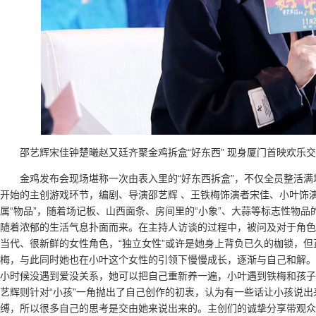
邵艺辉宋佳钟楚曦赵又廷齐聚金鸡拆盒“好东西” 现身厦门首映欢乐
金鸡发布会现场堪称一次由表入里的“好东西拆盒”，不仅全员整活
开始的主创游戏环节，编剧、导演邵艺辉 、王铁梅饰演者宋佳、小叶饰演
属“物品”，随着场记板、山西面条、房间里的“小象”、大蒜等标志性物
随着浓郁的生活气息扑面而来。在主持人访谈的过程中，被问及对于角色
当代、很新鲜的女性角色，“独立女性”或许是她身上背负已久的枷锁，
梅，与此同时她也在小叶这个女性的引领下慢慢成长，逐渐与自己和解。钟
小时候没遇到爱没关系，她可以把自己重新养一遍，小叶遇到铁梅和孩子
艺辉则针对“小孩”一角抛出了自己创作的初衷，认为有一些话让小孩说
缚，所以很多自己的思考是交由她来说出来的。主创们的诚挚分享带观众