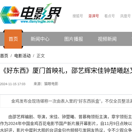
搜狐号
澎湃号
看点号
凤凰号
首页
新闻中心
图片播报
视频新闻
首页
电影活动
正文
/
/
《好东西》厦门首映礼，邵艺辉宋佳钟楚曦赵
来源：猫眼电影
2024-11-15 17:03
金鸡发布会现场堪称一次由表入里的“好东西拆盒”，不仅全员整
由邵艺辉编剧、导演，宋佳、钟楚曦、曾慕梅领衔主演，章宇领衔主
作为2024年中国金鸡百花电影节国产新片展开幕影片，自11月9日点
水好评，影片中犀利大胆的台词金句也频频引发网友热议，令不少观众争相