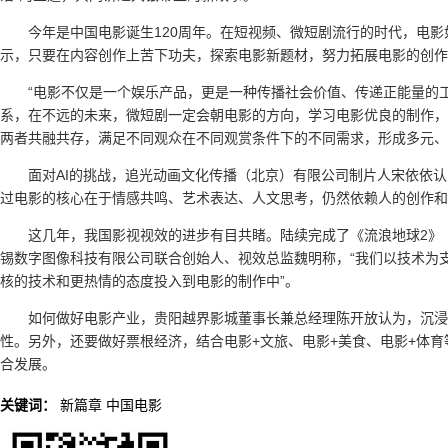
今年是中国电影诞生120周年。在短视频、微短剧流行的时代，电
示，只要在内容创作上苦下功夫，探索电影新题材，努力拓展电影的创作
“电影不仅是一个娱乐产品，更是一种传播社会价值、传递正能量的
系，在不远的未来，微短剧一定会朝电影的方向，学习电影优良的制作，
两者共融共存，满足不同观众在不同观赏条件下的不同需求，形成多元、
面对AI的挑战，追光动画文化传播（北京）有限公司制片人宋依依认
过电影的核心在于情感共鸣、艺术表达、人文思考，仍然依赖人的创作和
这几年，我国影视视效的进步有目共睹。陆续完成了《流浪地球2》
锡数字图像科技有限公司联合创始人、视效总监魏明称，“我们以技术为
核的技术和更热情的态度投入到电影的制作中”。
如何做好电影产业，贵阳越界影城董事长兼总经理陈开放认为，沉
性。另外，还要做好票根经济，结合电影+文旅、电影+美食、电影+体
合发展。
关键词：
新篇章
中国电影