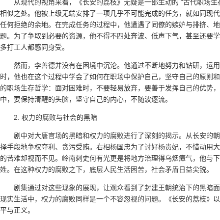
从现代的视角来看，《长安的荔枝》无疑是一部生动的 “古代职场生
相似之处。他被上级无端安排了一项几乎不可能完成的任务，就如同现代
任何拒绝的余地。在完成任务的过程中，他遭遇了同僚的嫉妒与排挤、地
题。为了争取到必要的资源，他不得不四处奔波、低声下气，甚至还要学会
多打工人都感同身受。
然而，李善德并没有在困境中沉沦。他通过不断地努力和钻研，运
时，他也在这个过程中学会了如何在职场中保护自己，坚守自己的原则和
的职场生存哲学：面对困难时，不要轻易放弃，要善于发挥自己的优势，
中，要保持清醒的头脑，坚守自己的内心，不随波逐流。
2. 权力的腐败与社会的黑暗
剧中对大唐官场的黑暗和权力的腐败进行了深刻的揭示。从长安的朝
择手段地争权夺利、贪污受贿。右相杨国忠为了讨好杨贵妃，不惜动用大
的苦难却视而不见。岭南刺史何有光更是将地方治理得乌烟瘴气，他与下
姓。在这种权力的腐败之下，底层人民生活困苦，社会矛盾日益尖锐。
剧集通过对这些现象的展现，让观众看到了封建王朝统治下的黑暗面
现实生活中，权力的腐败同样是一个不容忽视的问题。《长安的荔枝》以
平与正义。