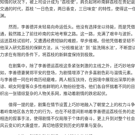
知情的状况下，被上司设计成为 “荔枝使”，肩负起将岭南鲜荔枝在贵妃
交通的时代，荔枝 “一日色变，两日香变，三日味变” 的特性，使得这
渊。
然而，李善德并未轻易向命运低头。他没有选择坐以待毙，而是凭
通，毅然踏上了前往岭南的实地考察之路。这一路，充满了艰辛与波折。
运送荔枝试验时，又遭遇经费短缺的难题，举步维艰。但他凭借着坚韧不
他深入研究荔枝的保鲜方法，从 “分枝植瓮法” 到 “盐洗隔水法”，不
力求在有限的条件下，将荔枝的新鲜度保持到极致。
在剧集中，除了李善德运荔枝这条紧张刺激的主线之外，还巧妙地
如，李善德妻舅郑平安的登场，为剧情增添了许多喜剧色彩与温情元素。
与李善德一同在岭南历经磨难，两人相互扶持，在困境中展现出深厚的亲
谅、峒女阿僮等众多性格鲜明的人物纷纷登场，他们各自怀揣着不同的目
织出一张错综复杂的人物关系网，推动着剧情的跌宕起伏。
值得一提的是，剧集在情节设置上巧妙地融入了朝堂之上的权力斗争
着岭南地区各方势力的行为，也在不经意间影响着李善德运荔枝任务的走
相连的叙事手法，使得剧情不仅局限于个体的奋斗，更上升到对整个社会
风云变幻的大唐盛世，真切地感受到历史的厚重与复杂。