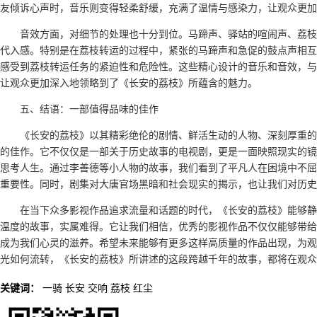
友倾诉心声时，音乐则变得轻柔舒缓，充满了温情与感染力，让观众更
音效方面，对细节的处理也十分到位。马蹄声、驿站的喧闹声、荔枝
代入感。特别是在荔枝转运的过程中，紧张的马蹄声和急促的鼓点声相互
感受到荔枝转运任务的紧迫性和危险性。这些精心设计的音乐和音效，与
让观众更加深入地领略到了《长安的荔枝》所蕴含的魅力。
五、结语：一部值得品味的佳作
《长安的荔枝》以其精彩绝伦的剧情、鲜活生动的人物、深刻厚重的
的佳作。它不仅仅是一部关于历史故事的电视剧，更是一面映照现实的镜
思考人生。通过李善德等小人物的故事，我们看到了平凡人在困境中不屈
重要性。同时，剧集对大唐官场黑暗和社会现实的揭示，也让我们对历史
在当下众多影视作品追求流量和话题的时代，《长安的荔枝》能够静
温度的故事，实属难得。它让我们相信，优秀的影视作品不仅仅能够带给
成为我们心灵的滋养。希望未来能够有更多这样高质量的作品出现，为观
光如何流转，《长安的荔枝》所讲述的这段跨越千年的故事，都将在观众
关键词：
一骑
长安
交响
荔枝
红尘