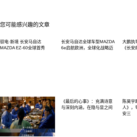
您可能感兴趣的文章
驭电·新境 长安马自达
长安马自达全球车型MAZDA
大鹏执
MAZDA EZ-60全球首秀
6e启航欧洲，全球化战略迈
《长安
《最后的心事》：充满诗意
陈昊宇
与深刻内涵，在隐与显之间
人》，
安三