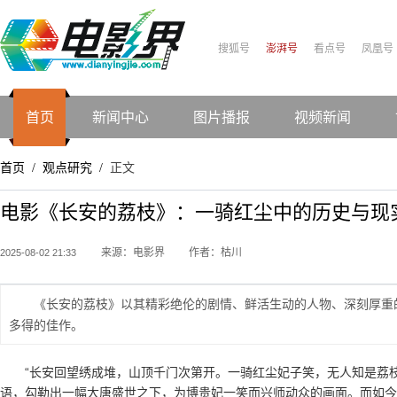
搜狐号
澎湃号
看点号
凤凰号
首页
新闻中心
图片播报
视频新闻
首页
观点研究
正文
/
/
电影《长安的荔枝》：一骑红尘中的历史与现
来源：电影界
作者：枯川
2025-08-02 21:33
《长安的荔枝》以其精彩绝伦的剧情、鲜活生动的人物、深刻厚重
多得的佳作。
“长安回望绣成堆，山顶千门次第开。一骑红尘妃子笑，无人知是荔枝
语，勾勒出一幅大唐盛世之下，为博贵妃一笑而兴师动众的画面。而如今