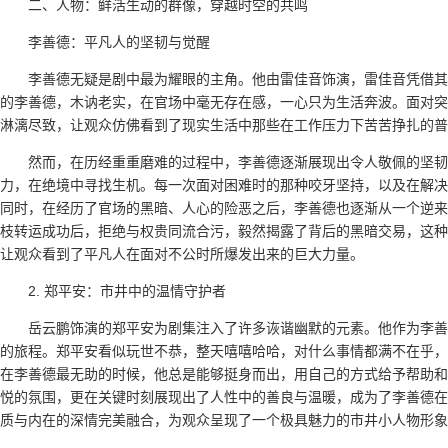
二、人物：鲜活生动的群像，穿越时空的共鸣
李善德：平凡人的坚韧与觉醒
李善德无疑是剧中最为耀眼的主角。他由雷佳音饰演，雷佳音凭借其
的李善德，木讷老实，在官场中毫无存在感，一心只为生活奔波。面对突如
淋漓尽致，让观众仿佛看到了现实生活中那些在工作压力下苦苦挣扎的普
然而，在历经重重磨难的过程中，李善德逐渐展现出令人敬佩的坚韧
力，在绝境中寻找生机。每一次面对困难时的那种咬牙坚持，以及在解决
同时，在经历了官场的黑暗、人心的险恶之后，李善德也逐渐从一个逆来
枝转运成功后，拒绝与权贵同流合污，毅然揭露了背后的黑暗交易，这种
让观众看到了平凡人在面对不公时所爆发出来的巨大力量。
2. 郑平安：市井中的温情守护者
岳云鹏饰演的郑平安为剧集注入了许多诙谐幽默的元素。他作为李善
的旅程。郑平安看似玩世不恭，整天嘻嘻哈哈，对什么事情都满不在乎，
在李善德最无助的时候，他总是能够挺身而出，用自己的方式给予帮助和
悦的氛围，更在关键时刻展现出了人性中的善良与温暖，成为了李善德在
质与内在的深情完美融合，为观众呈现了一个极具魅力的市井小人物形象