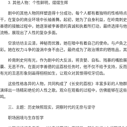
3. 其他人物：个性鲜明，熠熠生辉
剧中的其他人物同样塑造得十分成功，每个人都有着独特的性格特点
干，在复杂的商业环境中长袖善舞。起初，她为了自身利益，在岭南刺史
善德的接触过程中，她逐渐被李善德的真诚和执着所打动，最终选择与他
流畅，展现出了人性的复杂多面。
空浪坊坊主云清，神秘而优雅，她在暗中有着自己的使命。与卢奂
彩。她在权力斗争的漩涡中身不由己，最终成为了政治博弈的牺牲品，其
岭南刺史何有光，作为剧中的大反派，将贪婪、自私、残暴的嘴脸展
囊、无恶不作。在面对李善德的运荔枝任务时，他不仅不给予支持，反而
有光的丑恶形象刻画得栩栩如生，让观众对其恨得咬牙切齿。
这些性格各异的人物，共同构成了《长安的荔枝》丰富多彩的人物群
演绎出一场精彩绝伦的人性之歌。观众在观看的过程中，仿佛能够在这些
鸣。
三、主题：历史映照现实，洞察时代的无奈与坚守
职场困境与生存哲学