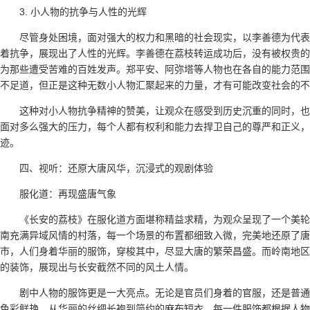
3. 小人物的抗争与人性的光辉
尽管身处困境，面对强大的权力和黑暗的社会现实，以李善德为代表
着抗争，展现出了人性的光辉。李善德在荔枝转运成功后，没有被权贵的
为那些遭受苦难的百姓发声。郑平安、阿弥塔等人物也在各自的能力范围
不足道，但正是这种无数小人物汇聚起来的力量，才有可能改变社会的不
这种对小人物抗争精神的赞美，让观众在感受到历史沉重的同时，也
面对多么强大的压力，每个人都有权利和能力去捍卫自己的尊严和正义，
迹。
四、视听：还原大唐风华，沉浸式的观剧体验
服化道：再现盛唐气象
《长安的荔枝》在服化道方面堪称精益求精，为观众呈现了一个美轮
南充满异域风情的村落，每一个场景的布置都细致入微，完美地还原了唐
市，人们身着华丽的服饰，穿梭其中，尽显大唐的繁荣昌盛。而岭南地区
的装饰，展现出与长安截然不同的风土人情。
剧中人物的服饰更是一大亮点。无论是官员们身着的官服，还是普通
色彩鲜艳。从华丽的丝绸长袍到简约的麻布短衣，每一件服饰都根据人物