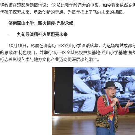
轻教师在观影后动情地说：“这部比我年龄还大的电影，如今看来依然充
代孩子探索未来、勇敢创新的梦想，为童年插上了飞向未来的翅膀。
济南燕山小学：薪火相传·光影永续
——九旬导演精神火炬照亮未来
10月16日，影展在济南历下区燕山小学温暖落幕，为这场跨越成都
的思政课”特色项目，并举行“历下区全域影视拍摄基地·燕山小学基地”
标志着影视艺术与地方文化产业迈向更深层次的融合。