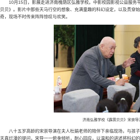
10月15日，影展走进济南槐荫区弘雅学校。中影校园影视公益服务
贝贝》。影片中那些天马行空的想象、充满童趣的科幻设定，以及贯穿始
奇，现场不时传来阵阵惊叹与欢笑。
济南弘雅学校《霹雳贝贝》宋崇导
八十五岁高龄的宋崇导演在夫人杜娟老师的陪伴下亲临现场，与孩子
天真烂漫的提问，宋导一一俯身倾听，耐心回应，以温和的讲述将科幻的