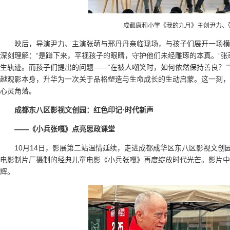
成都康和小学《我的九月》主创尹力、
映后，导演尹力、主演张萌与邢丹丹亲临现场，与孩子们展开一场横
深刻理解：“是蹲下来，平视孩子的眼睛，守护他们未经雕琢的本真。”
生轨迹。而孩子们提出的问题——“在被人嘲笑时，如何依然保持善良？”“
越观影本身，升华为一次关于品格塑造与生命成长的生动启蒙。这一刻，
心灵角落。
成都东八区影视文创园：红色印记·时代新声
——《小兵张嘎》点亮思政课堂
10月14日，影展第二站温情延续，走进成都成华区东八区影视文创园
电影制片厂摄制的经典儿童电影《小兵张嘎》再度绽放时代光芒。影片中
辉。