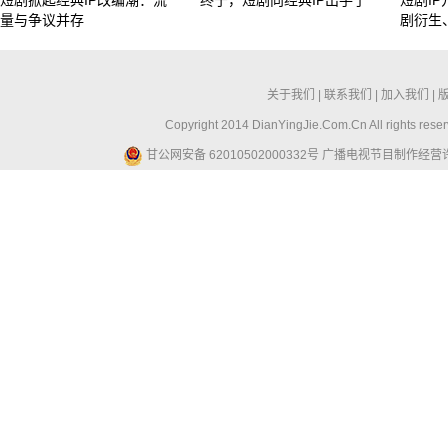
短剧掀起经典IP改编潮：流
终于，短剧向经典IP出手了
短剧I
量与争议并存
剧衍生
关于我们
|
联系我们
|
加入我们
|
Copyright 2014 DianYingJie.Com.Cn All ri
甘公网安备 62010502000332号
广播电视节目制作经营许可