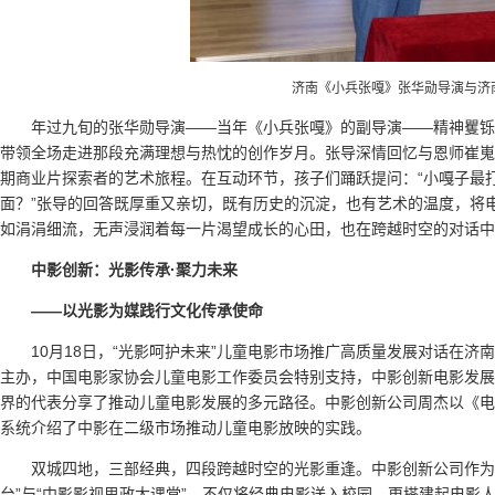
济南《小兵张嘎》张华勋导演与济
年过九旬的张华勋导演——当年《小兵张嘎》的副导演——精神矍铄
带领全场走进那段充满理想与热忱的创作岁月。张导深情回忆与恩师崔嵬
期商业片探索者的艺术旅程。在互动环节，孩子们踊跃提问：“小嘎子最打
面？”张导的回答既厚重又亲切，既有历史的沉淀，也有艺术的温度，将
如涓涓细流，无声浸润着每一片渴望成长的心田，也在跨越时空的对话中
中影创新：光影传承·聚力未来
——以光影为媒践行文化传承使命
10月18日，“光影呵护未来”儿童电影市场推广高质量发展对话在
主办，中国电影家协会儿童电影工作委员会特别支持，中影创新电影发展
界的代表分享了推动儿童电影发展的多元路径。中影创新公司周杰以《电
系统介绍了中影在二级市场推动儿童电影放映的实践。
双城四地，三部经典，四段跨越时空的光影重逢。中影创新公司作为
台”与“中影影视思政大课堂”，不仅将经典电影送入校园，更搭建起电影