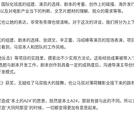
、国际化班底的组建、演员的选择、剧本的考量、创作上的碰撞、海外发
，以及对电影产业当下的判断、文艺片题材的理解、观众的需求等等。
这也让她的表达，非常有条理也很清晰。对于这次的详谈，我们将分为上
底的组建、剧本的选择、张颂文、辛芷蕾、冯绍峰等演员的现场表演，项
以看到，马双本人和团队的工作风格。
地反击》等项目的实践里，摸索出不少实用方法论。这些经验成果被带入“
耕选题与剧本开发工作，剧本创作到具备一定的成熟度后，沟通导演主导创
开发模式。
天》获奖，无疑给了马双极大的鼓舞，也让马双对薄荷糖影业接下来的路
成“本土的A24”的愿景，既然是本土A24，那就有彼与此的不同。所以
造“大同阿那亚”的时候，一切都变得更加有意思起来。