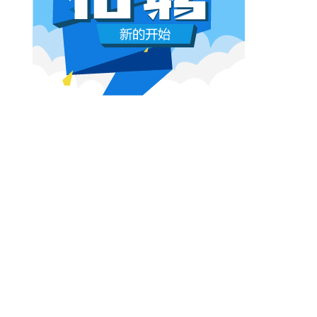
电影《浪浪山小妖怪》举办线下活动 “小猪
本网原创
6月26日 10:03:00
第二届金熊猫奖将在成都举行 四大单元27个
影视行业冷透了：167个人抢一个活，
“电影和观众在一起” 第八届中国电影新力
顶流演员台上求工作
董子健领奖的时候说："我还是演员董子健，有
合适的角色可以找我，档期很空。"刘昊然在台
上放话"欢迎约戏"。程潇更直接，"求工作"三个
字脱口而出。
本网原创
6月26日 10:03:00
AI漫剧这场梦，该醒了
有人花3000块做出AI短剧，播放量冲到3.5
亿。有人投20万做7部剧，一夜之间全部归
零。有人因为侵权，判了八个月。
本网原创
6月25日 9:14:00
一部已经下线的电影，凭什么让陈道明
袁和平吴京跑一趟兰州