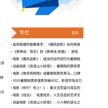
戛纳一句"Fuck AI"，喊出了多少电影人
的遮羞布
2026年6月，法国南部的阳光一如既往地贵，
但今年戛纳最贵的东西，不是红毯上那几百套
高定，而是一句话。
专栏
更多
本网原创
6月28日 9:25:00
血肉碰撞的银幕美学：《捕风捉影》如何用真
《黑神话：悟空》到《黑神话:钟馗》：游戏
周星驰跑去拍AI短剧了，电影院还剩什
电影《捕风追影》：成龙的动作回归与暑期档
么？
有震
动画电影《浪浪山小妖怪》：暑期档的票房奇
5月31号，横店。63岁的周星驰穿着黑色夹克
出现在《食神2026》的开机现场。这部短剧改
电影《南京照相馆》成暑期档票房黑马，口碑
编自他30年前的经典电影，竖屏拍摄，AI辅助
荷糖
2025暑期档票房强势突破65亿，影视市场活力
制作，成本400万。预计9月上线。
电影《你行！你上！》：姜文式荒诞与现实的
本网原创
6月28日 9:25:00
到未
电影《戏台》：戏里戏外，人生百态的艺术交
红果砸两个亿救真人短剧，图什么？
动画电影《流浪山小妖怪》：小人物的逐光之
短剧从业者在评论区集体破防。有人说"今年开