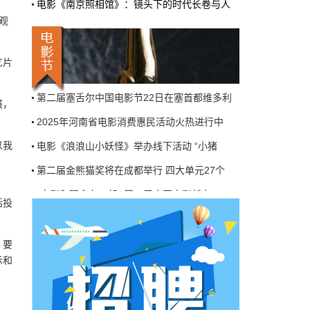
电影《南京照相馆》：镜头下的时代长卷与人
机率比去年腰斩"，有人说"演员片酬从日薪800
掉到300都没人接"。最诛心的一条是："我们拍
观
三天的东西，AI一天出八集，还比你好看…
第八届浙江国际青年电影周创投与你相约杭州
本网原创
6月27日 10:01:00
艺片
莫斯科国际电影周启幕——21国代表齐聚一堂
9万块银幕，全年只卖400亿：电影院的
第二届塞舌尔中国电影节22日在塞首都维多利
展，
钱去哪了？
2025年河南省电影消费惠民活动火热进行中
近80部中外影片，革命历史、喜剧、科幻、动
画，类型挺全。刘烨的《四渡》、皮克斯的
以我
电影《浪浪山小妖怪》举办线下活动 “小猪
《玩具总动员5》、谢苗的《火遮眼》，该有的
牌都亮出来了。
第二届金熊猫奖将在成都举行 四大单元27个
本网原创
6月27日 10:01:00
“电影和观众在一起” 第八届中国电影新力
括投
7万部AI短剧一夜下架，广电总局这次是
第八届浙江国际青年电影周创投与你相约杭州
动真格的
莫斯科国际电影周启幕——21国代表齐聚一堂
，要
6月24日，广电总局官网挂出了一份文件。没
示和
第二届塞舌尔中国电影节22日在塞首都维多利
有发布会，没有吹风会。就这么安安静静地，
把《微短剧发展管理办法（征求意见稿）》摆
2025年河南省电影消费惠民活动火热进行中
到了所有人面前。