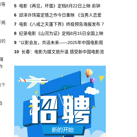
吃掉了整个微短剧市场95%的产量，却几乎没
行等
5
电影《再见，坏蛋》定档8月22日上映 俞钟
有承担过对等的监管成本。
6
邱泽许玮甯定情之作今日重映 《当男人恋爱
下两
7
电影《八戒之天蓬下界》终极预告海报发布 7
本网原创
6月29日 10:20:00
8
纪录电影《山河为证》定档8月15日全国上映
年轻人不进电影院了，但电影照样有人
目的
9
“以影会友，共话未来——2025年中国电影周
看
10
长春：电影为媒文旅升温 感受新中国电影流
2019年，24岁以下的观众占全年购票人群的
薄
38%。到2025年，这个数字跌到了15%。五年
作
时间，年轻人在电影院里的占比缩水了一半还
多。20岁以下更夸张，从8.9%跌到2.9%，几
乎归零…
本网原创
有个
6月29日 10:20:00
AI短剧赢了数量，真人短剧赢了命
当
2026年一季度，全行业上线微短剧12.8万部，
其中AI短剧12.2万部，占比超过95%。真人短
剧？只剩几千部。你猜这95%的AI短剧，拿走
了多少流量？
本网原创
6月28日 13:03:00