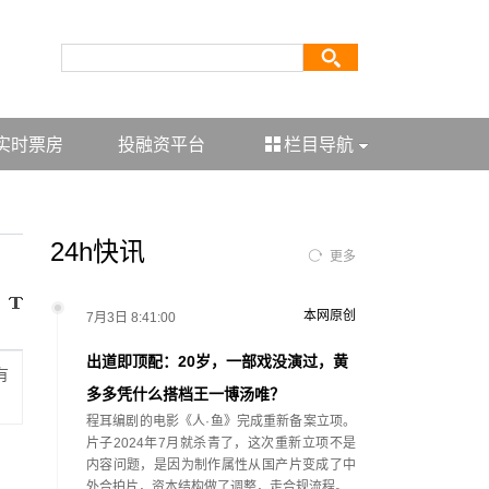
实时票房
投融资平台
栏目导航
24h快讯
更多
本网原创
7月3日 8:41:00
出道即顶配：20岁，一部戏没演过，黄
有
多多凭什么搭档王一博汤唯？
程耳编剧的电影《人·鱼》完成重新备案立项。
片子2024年7月就杀青了，这次重新立项不是
内容问题，是因为制作属性从国产片变成了中
外合拍片，资本结构做了调整，走合规流程。