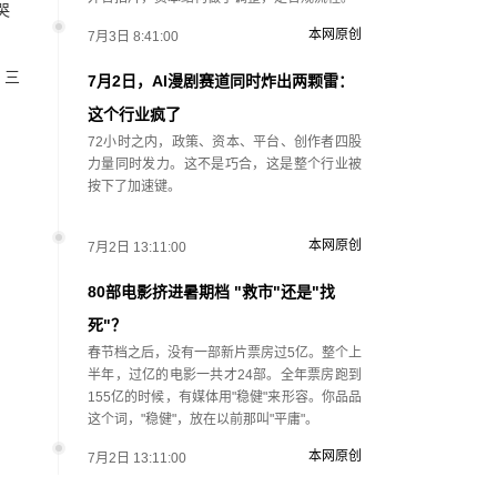
哭
本网原创
7月3日 8:41:00
，三
7月2日，AI漫剧赛道同时炸出两颗雷：
这个行业疯了
72小时之内，政策、资本、平台、创作者四股
力量同时发力。这不是巧合，这是整个行业被
按下了加速键。
本网原创
7月2日 13:11:00
80部电影挤进暑期档 "救市"还是"找
死"？
春节档之后，没有一部新片票房过5亿。整个上
半年，过亿的电影一共才24部。全年票房跑到
155亿的时候，有媒体用"稳健"来形容。你品品
这个词，"稳健"，放在以前那叫"平庸"。
本网原创
7月2日 13:11:00