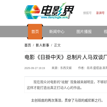
搜狐号
澎湃号
首页
新闻中心
图片播报
首页
影人影事
正文
/
/
电影《日掛中天》总制片人马双谈厂
来源：东西文娱
作者：岳鸿 盛煜涵 高
2025-09-27 19:19
现在观众对电影的“袪魅” 现象越来越明显，不够好
这样才能打造出真正打动人心的作品。
主创班底的两次落泪，贯穿了马双的威尼斯之行。