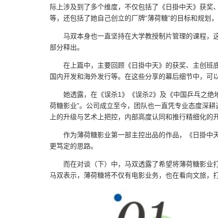
际上涉及到了多个维度，不仅包括了《日掛中天》获奖
等，还包括了她自己创立的厂牌“薄荷糖”的目标和规划
马双本身也一直坚持在大学教授制片管理的课程，
部分释出。
在上篇中，主要回顾《日掛中天》的获奖、主创班
国内开发和海外发行等。在这些分享的幕后细节中，可
她透露，在《误杀1》《误杀2》及《中国乒乓之绝
荷糖影业”。公司成立至今，团队也一直凭专业态度深
上的升级与艺术上把控，内部高度认同和推行精细化的
作为薄荷糖影业第一部主控出品的作品，《日掛中
更笃定的思路。
而在对谈（下）中，马双透露了希望将薄荷糖影业打造
马双表示，薄荷糖将不仅有电影业务，也在看向文旅，打