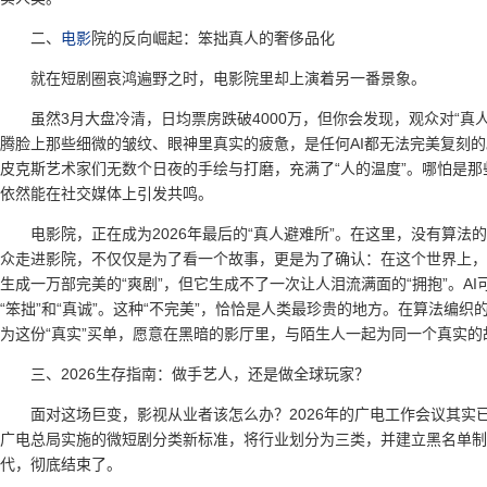
二、
电影
院的反向崛起：笨拙真人的奢侈品化
就在短剧圈哀鸿遍野之时，电影院里却上演着另一番景象。
虽然3月大盘冷清，日均票房跌破4000万，但你会发现，观众对“真
腾脸上那些细微的皱纹、眼神里真实的疲惫，是任何AI都无法完美复刻
皮克斯艺术家们无数个日夜的手绘与打磨，充满了“人的温度”。哪怕是
依然能在社交媒体上引发共鸣。
电影院，正在成为2026年最后的“真人避难所”。在这里，没有算
众走进影院，不仅仅是为了看一个故事，更是为了确认：在这个世界上，
生成一万部完美的“爽剧”，但它生成不了一次让人泪流满面的“拥抱”。A
“笨拙”和“真诚”。这种“不完美”，恰恰是人类最珍贵的地方。在算法编
为这份“真实”买单，愿意在黑暗的影厅里，与陌生人一起为同一个真实的
三、2026生存指南：做手艺人，还是做全球玩家？
面对这场巨变，影视从业者该怎么办？2026年的广电工作会议其实
广电总局实施的微短剧分类新标准，将行业划分为三类，并建立黑名单制度。
代，彻底结束了。