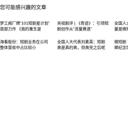
您可能感兴趣的文章
梦工阙厂牌“101短剧星计划”
央视剧评 | 《奇迹》：引领短
全国人
首部力作 《我的重生是
剧创作从“流量赛道”
量是微
海看股份：短剧业务在公司
全国人大代表刘素英：短剧
微短剧
整体营收中占比较小
爽是真的爽，但爽完之后呢
卿纪念