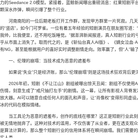
力的Seedance 2.0模型。紧接着，蓝鲸新闻曝出重磅消息：红果短
颗深水炸弹，瞬间引爆了整个行业。
河南南阳的一位后期老板打开工作群，发现甲方群里一片死寂。几天
的“竖店”，如今门可罗雀。一位有着五年经验的短剧演员在朋友圈写道：“
我帅，比我便宜，还不用吃饭睡觉。”据澎湃新闻报道，真人短剧行业的亏
乎从市面上消失了。取而代之的，是《斩仙台真人AI版》、《嫡女泣血·A
有NG，甚至能根据用户的喜好实时调整剧情走向。效率赢了，但“人”输
一、伦理的崩塌：当技术成为恶意的遮羞布
如果说“失业”只是经济账，那么“伦理崩塌”则是这场技术狂欢背后更
2026年初，短剧《不让江山》剧组被曝出惊天丑闻：剧组不仅使用A
伤情，刻意生成了“戒尺抽打左手”的剧情。这一幕，让所有影视人背脊发凉
放大器。AI可以随意合成任何人的面孔和声音，让“肖像权”变得形同虚
冰的代码在模拟情绪。
当工具沦为恶意的遮羞布，创作的底线在哪里？这正是短剧行业此刻面临
被无情地抛弃了。这种对技术的滥用，不仅伤害了从业者，更在透支观众
是算法计算的，那么整个短剧行业的信用体系将在瞬间崩塌。我们需要的
实人类。