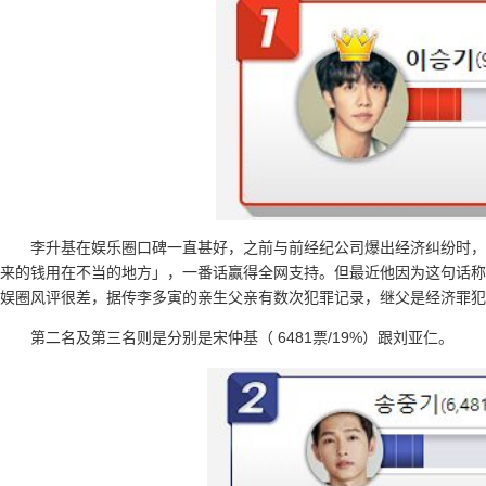
李升基在娱乐圈口碑一直甚好，之前与前经纪公司爆出经济纠纷时，
来的钱用在不当的地方」，一番话赢得全网支持。但最近他因为这句话称
娱圈风评很差，据传李多寅的亲生父亲有数次犯罪记录，继父是经济罪犯
第二名及第三名则是分别是宋仲基（ 6481票/19%）跟刘亚仁。