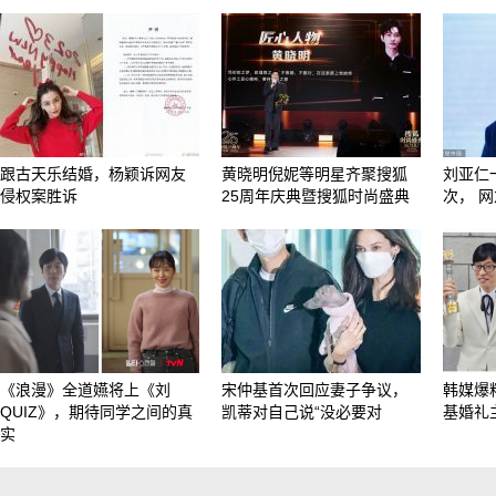
跟古天乐结婚，杨颖诉网友
黄晓明倪妮等明星齐聚搜狐
刘亚仁
侵权案胜诉
25周年庆典暨搜狐时尚盛典
次， 
《浪漫》全道嬿将上《刘
宋仲基首次回应妻子争议，
韩媒爆
QUIZ》，期待同学之间的真
凯蒂对自己说“没必要对
基婚礼
实