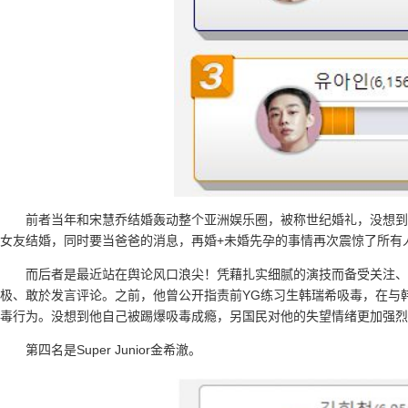
前者当年和宋慧乔结婚轰动整个亚洲娱乐圈，被称世纪婚礼，没想到
女友结婚，同时要当爸爸的消息，再婚+未婚先孕的事情再次震惊了所有
而后者是最近站在舆论风口浪尖！凭藉扎实细腻的演技而备受关注、
极、敢於发言评论。之前，他曾公开指责前YG练习生韩瑞希吸毒，在与
毒行为。没想到他自己被踢爆吸毒成瘾，另国民对他的失望情绪更加强烈
第四名是Super Junior金希澈。