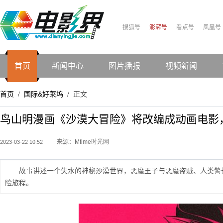
搜狐号
澎湃号
看点号
凤凰号
首页
新闻中心
图片播报
视频新闻
首页
国际&好莱坞
正文
/
/
鸟山明漫画《沙漠大冒险》将改编成动画电影，
来源：Mtime时光网
2023-03-22 10:52
故事讲述一个失水的神秘沙漠世界，恶魔王子与恶魔盗贼、人类警
险旅程。