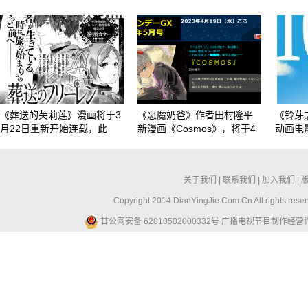
《葬送的芙莉莲》漫画将于3
《恶魔奶爸》作者田村隆平
《铃芽
月22日重新开始连载，此
新漫画《Cosmos》，将于4
动画电
关于我们
|
联系我们
|
加入我们
|
Copyright 2014 DianYingJie.Com.Cn All ri
甘公网安备 62010502000332号
广播电视节目制作经营许可