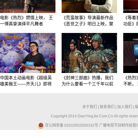
电影《热烈》燃情上映， 王
《荒蛮故事》导演最新作品
《等着
一博真挚演绎平凡舞者
《恶世之子》明日上映，聚
功臣》
中国本土动画电影《超级英
《封神三部曲》热播，我们
《热烈
雄美猴王——齐天儿》即将
为什么要看一个三千年以前
不断， 
关于我们
|
联系我们
|
加入我们
|
Copyright 2014 DianYingJie.Com.Cn All ri
甘公网安备 62010502000332号
广播电视节目制作经营许可